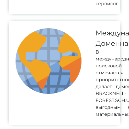
сервисов.
Междуна
Доменна
В ра
международ
поисково
отмечается
приоритетн
делает доме
BRACKNELL-
FOREST.SCH.
выгодным 
материальных