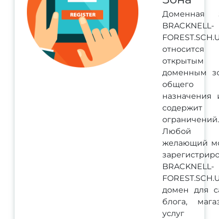
Доменная 
BRACKNELL-
FOREST.SCH.
относитс
открытым
доменным з
общего
назначения 
содержит
ограничений.
Любой
желающий м
зарегистриро
BRACKNELL-
FOREST.SCH.
домен для са
блога, магаз
услуг 