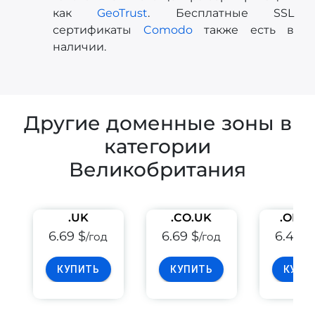
как
GeoTrust
. Бесплатные SSL
сертификаты
Comodo
также есть в
наличии.
Другие доменные зоны в
категории
Великобритания
.UK
.CO.UK
.ORG
6.69 $
6.69 $
6.49 $
/год
/год
КУПИТЬ
КУПИТЬ
КУПИ