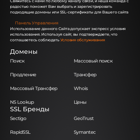
Свяжитесь с нами по любому каналу связи, и наша команда с
радостью поможет Вам выбрать и зарегистрировать
подходящие домены или SSL-сертификаты для Вашего сайта
Панель Управления
Использование данного Сайта допускает экспресс условия
использования. Используя сайт, вы подтверждаете, что
соглашаетесь соблюдать
Условия обслуживания
Домены
Поиск
Массовый поиск
Продление
Трансфер
Массовый Трансфер
Whois
NS Lookup
Цены
SSL Бренды
Sectigo
GeoTrust
RapidSSL
Symantec