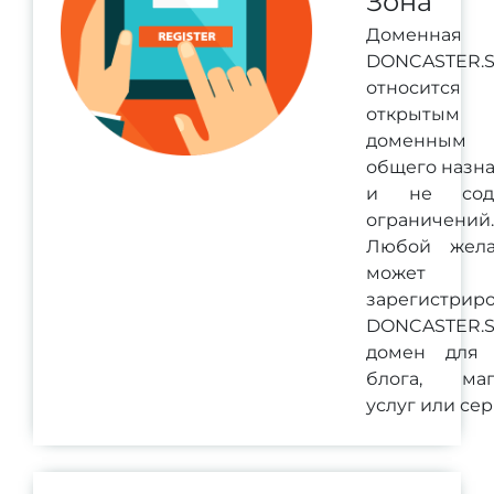
Зона
Доменная
DONCASTER.
относит
открытым
доменным 
общего назн
и не сод
ограничений.
Любой жел
может
зарегистриро
DONCASTER.
домен для 
блога, маг
услуг или сер