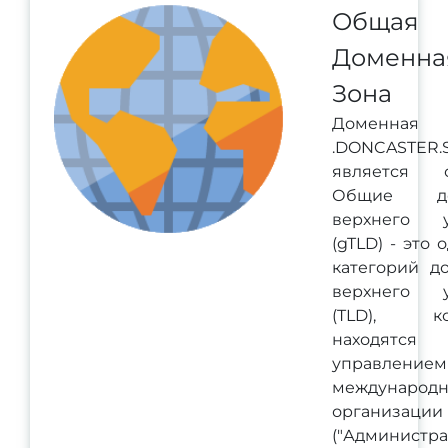
Общая
Доменна
Зона
Доменная
.DONCASTER.
является о
Общие до
верхнего у
(gTLD) - это 
категорий д
верхнего у
(TLD), ко
находятс
управлением
международ
организаци
("Администр