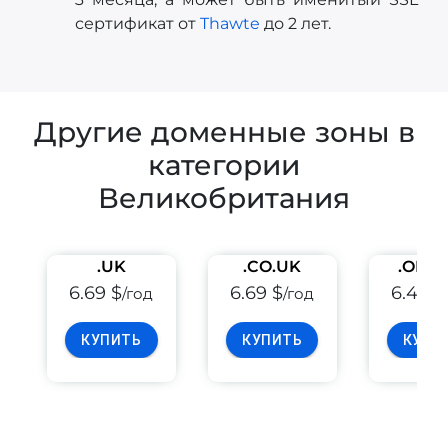
сертификат от
Thawte
до 2 лет.
Другие доменные зоны в
категории
Великобритания
.UK
.CO.UK
.ORG
6.69 $
6.69 $
6.49 $
/год
/год
КУПИТЬ
КУПИТЬ
КУПИ