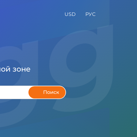
.g
USD
РУС
ной зоне
Поиск