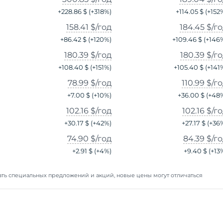
+
228.86 $
(+
318
%)
+
114.05 $
(+
152
158.41 $
/год
184.45 $
/г
+
86.42 $
(+
120
%)
+
109.46 $
(+
146
180.39 $
/год
180.39 $
/г
+
108.40 $
(+
151
%)
+
105.40 $
(+
141
78.99 $
/год
110.99 $
/г
+
7.00 $
(+
10
%)
+
36.00 $
(+
48
102.16 $
/год
102.16 $
/г
+
30.17 $
(+
42
%)
+
27.17 $
(+
36
74.90 $
/год
84.39 $
/г
+
2.91 $
(+
4
%)
+
9.40 $
(+
13
ть специальных предложений и акций, новые цены могут отличаться