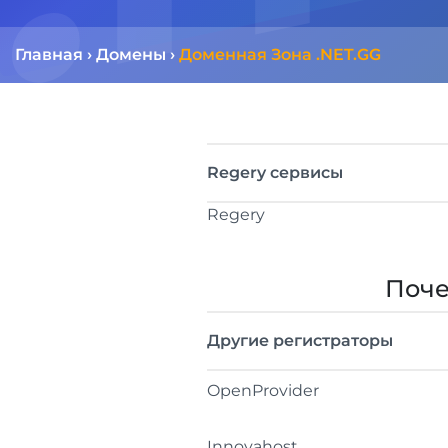
Главная
›
Домены
›
Доменная Зона .NET.GG
Regery сервисы
Regery
Поче
Другие регистраторы
OpenProvider
Innovahost