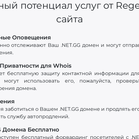
ный потенциал услуг от Rege
сайта
нные Оповещения
нно отслеживают Ваш .NET.GG домен и могут отпр
ения.
 Приватности для Whois
ет бесплатную защиту контактной информации для
могут использовать его, пожалуйста, проверь
рения домена.
ления
 заботиться о Вашем .NET.GG домене и продлять ег
ть службу автопродлений.
G Домена Бесплатно
оступен бесплатный форвардинг посетителей с .NE