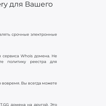
ry для Вашего
авлять срочные электронные
 сервиса Whois домена. Не
те политику реестра для
о вовремя. Вы всегда можете
T.GG домена на другой. Это