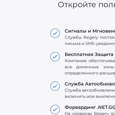
Откройте пол
Сигналы и Мгнове
Службы Regery постоя
письма и SMS-уведомл
Бесплатная Защита
Компания обеспечива
все доменные зоны 
определенного расши
Служба Автообнов
Служба автообновления
включить или выключи
Форвардинг .NET.G
На сервисах Regery д