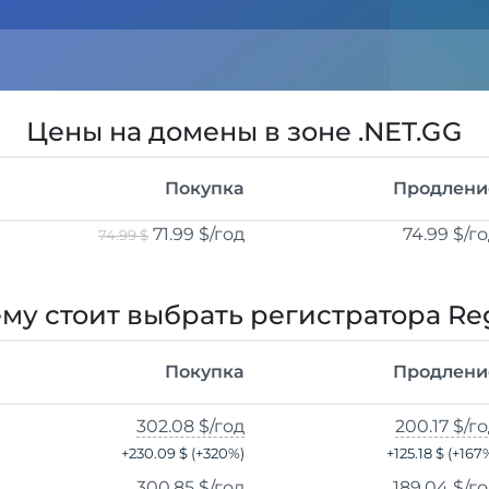
Цены на домены в зоне .NET.GG
Покупка
Продлени
71.99 $
/год
74.99 $
/г
74.99 $
му стоит выбрать регистратора Re
Покупка
Продлени
302.08 $
/год
200.17 $
/г
+
230.09 $
(+
320
%)
+
125.18 $
(+
167
300.85 $
/год
189.04 $
/г