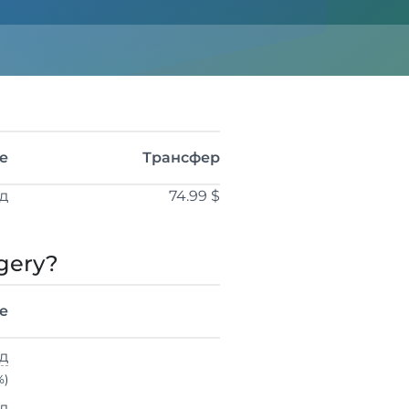
е
Трансфер
од
74.99 $
gery?
е
од
%)
од