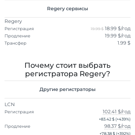
Regery сервисы
Regery
18.99 $
/год
Регистрация
19.99 $
19.99 $
/год
Продление
1.99 $
Трансфер
Почему стоит выбрать
регистратора Regery?
Другие регистраторы
LCN
102.41 $
/год
Регистрация
+
83.42 $
(+
439
%)
98.37 $
/год
Продление
+
78.38 $
(+
392
%)