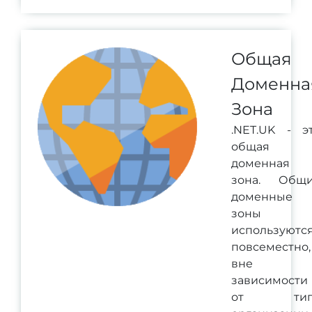
Общая
Доменна
Зона
.NET.UK - э
общая
доменная
зона. Общ
доменные
зоны
используютс
повсеместно,
вне
зависимости
от тип