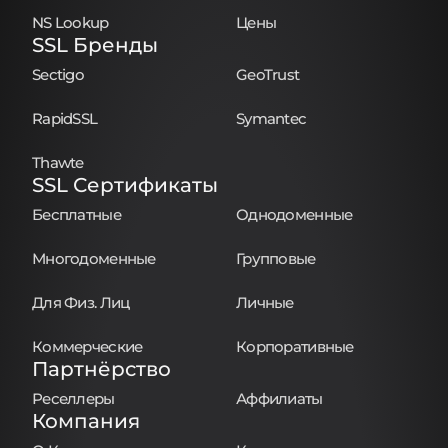
NS Lookup
Цены
SSL Бренды
Sectigo
GeoTrust
RapidSSL
Symantec
Thawte
SSL Сертификаты
Бесплатные
Однодоменные
Многодоменные
Групповые
Для Физ. Лиц
Личные
Коммерческие
Корпоративные
Партнёрство
Реселлеры
Аффилиаты
Компания