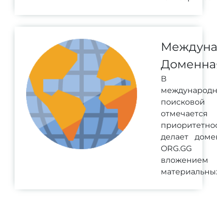
Междуна
Доменна
В ра
международ
поисково
отмечается
приоритетн
делает доме
ORG.GG в
вложением
материальных