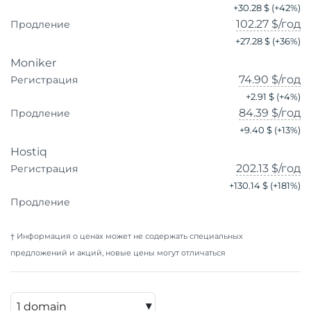
+
30.28 $
(+
42
%)
102.27 $
/год
Продление
+
27.28 $
(+
36
%)
Moniker
74.90 $
/год
Регистрация
+
2.91 $
(+
4
%)
84.39 $
/год
Продление
+
9.40 $
(+
13
%)
Hostiq
202.13 $
/год
Регистрация
+
130.14 $
(+
181
%)
Продление
† Информация о ценах может не содержать специальных
предложений и акций, новые цены могут отличаться
▾