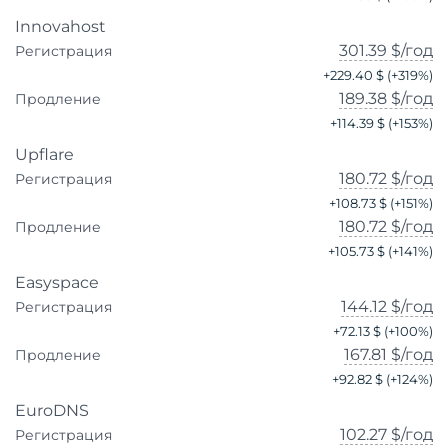
Innovahost
301.39 $
/год
Регистрация
+
229.40 $
(+
319
%)
189.38 $
/год
Продление
+
114.39 $
(+
153
%)
Upflare
180.72 $
/год
Регистрация
+
108.73 $
(+
151
%)
180.72 $
/год
Продление
+
105.73 $
(+
141
%)
Easyspace
144.12 $
/год
Регистрация
+
72.13 $
(+
100
%)
167.81 $
/год
Продление
+
92.82 $
(+
124
%)
EuroDNS
102.27 $
/год
Регистрация