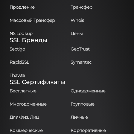
Продление
Трансфер
Массовый Трансфер
Whois
NS Lookup
Цены
SSL Бренды
Sectigo
GeoTrust
RapidSSL
Symantec
Thawte
SSL Сертификаты
Бесплатные
Однодоменные
Многодоменные
Групповые
Для Физ. Лиц
Личные
Коммерческие
Корпоративные