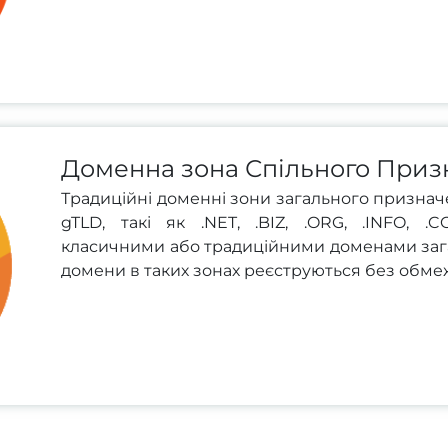
Доменна зона Спільного Приз
Традиційні доменні зони загального призначе
gTLD, такі як .NET, .BIZ, .ORG, .INFO, .
класичними або традиційними доменами зага
домени в таких зонах реєструються без обмеж