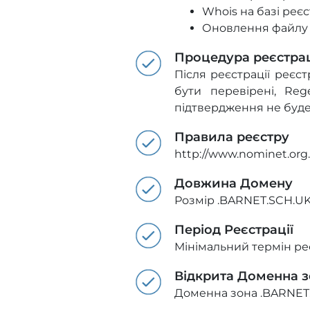
Whois на базі реєс
Оновлення файлу з
Процедура реєстрац
Після реєстрації реєс
бути перевірені, Re
підтвердження не буде 
Правила реєстру
http://www.nominet.org.
Довжина Домену
Розмір .BARNET.SCH.UK 
Період Реєстрації
Мінімальний термін реє
Відкрита Доменна 
Доменна зона .BARNET.