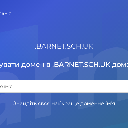
панія
.
BARNET.SCH.UK
увати домен в .BARNET.SCH.UK доме
Знайдіть своє найкраще доменне ім'я