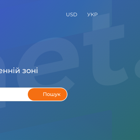
USD
УКР
нній зоні
Пошук