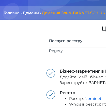
Головна
›
Домени
›
Доменна Зона .BARNET.SCH.UK
Ц
Послуги реєстру
Regery
Бізнес-маркетинг в
Додайте свій бізнес 
Зареєструйте .BARNET
Реєстр
Реєстр:
Nominet
Whois в реєстрі: h