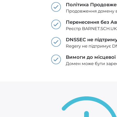
Політика Продовже
Продовження домену в з
Перенесення без А
Реєстр BARNET.SCH.UK
DNSSEC не підтрим
Regery не підтримує D
Вимоги до місцевої
Домен може бути зареє