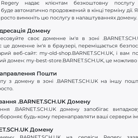
я Regery надає клієнтам безкоштовну послугу
буде автоматично продовжений в кінці терміну дії. 
росто вимкніть цю послугу в налаштуваннях домену.
дресація Домену
есовуйте своє доменне ім'я в зоні .BARNET.SCH.
ає це доменне ім'я в браузері, переміщається безпо
арий веб-сайт: my-old-shop.BARNET.SCH.UK, і вам п
овий домен: my-best-store.BARNET.SCH.UK, це можлив
направлення Пошти
ту з домену в зоні .BARNET.SCH.UK на іншу пошт
осто.
вання .BARNET.SCH.UK Домену
ння .BARNET.SCH.UK домену запобігає випадко
абороняє будь-кому перенаправляти ваші сервери ім
ET.SCH.UK Домену
омену BARNET.SCH.UK на сервіси Regery заз