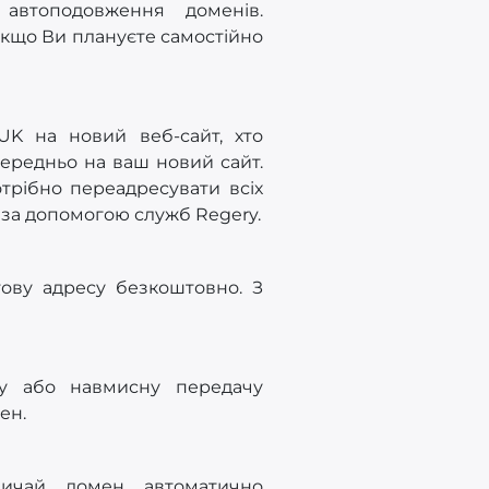
 автоподовження доменів.
Якщо Ви плануєте самостійно
UK на новий веб-сайт, хто
середньо на ваш новий сайт.
отрібно переадресувати всіх
о за допомогою служб Regery.
ову адресу безкоштовно. З
ву або навмисну передачу
ен.
вичай домен автоматично