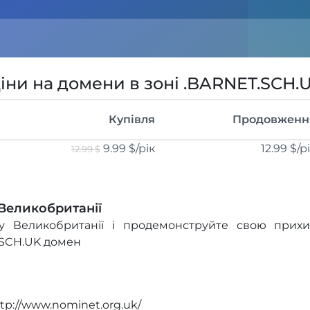
іни на домени в зоні .BARNET.SCH.
Купівля
Продовженн
9.99 $
/рік
12.99 $
/р
12.99 $
 Великобританії
у Великобританії і продемонструйте свою прихил
.SCH.UK домен
ttp://www.nominet.org.uk/