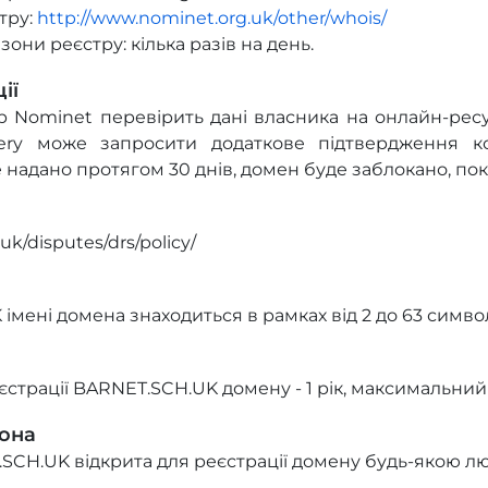
тру:
http://www.nominet.org.uk/other/whois/
они реєстру: кілька разів на день.
ії
тр Nominet перевірить дані власника на онлайн-рес
gery може запросити додаткове підтвердження к
надано протягом 30 днів, домен буде заблокано, поки
uk/disputes/drs/policy/
імені домена знаходиться в рамках від 2 до 63 символ
страції BARNET.SCH.UK домену - 1 рік, максимальний -
зона
SCH.UK відкрита для реєстрації домену будь-якою л