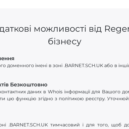
даткові можливості від Rege
бізнесу
лення
о доменного імені в зоні .BARNET.SCH.UK або в інші
ктів Безкоштовно
онтактних даних в Whois інформації для Вашого до
и цю функцію згідно з політикою реєстру. Уточнюйт
зоні .BARNET.SCH.UK тимчасовий і для того, щоб