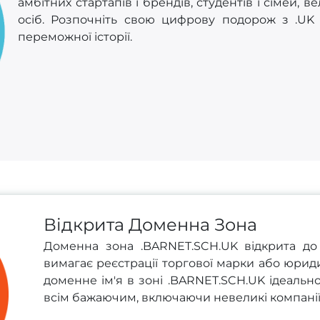
амбітних стартапів і брендів, студентів і сімей, 
осіб. Розпочніть свою цифрову подорож з .UK і
переможної історії.
Відкрита Доменна Зона
Доменна зона .BARNET.SCH.UK відкрита до р
вимагає реєстрації торгової марки або юрид
доменне ім'я в зоні .BARNET.SCH.UK ідеально
всім бажаючим, включаючи невеликі компанії 