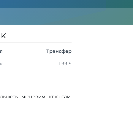
UK
я
Трансфер
ік
1.99 $
ьність місцевим клієнтам.