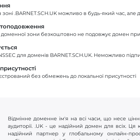
ння
оні .BARNET.SCH.UK можливо в будь-який час, але до
втоподовження
 доменної зони безкоштовно не подовжує домен при
ується
NSSEC для доменів BARNET.SCH.UK. Неможливо підпи
 присутності
стрований без обмежень до локальної присутності
Відмінне доменне ім'я на всі часи, що несе цінн
аудиторії. .UK - це надійний домен для всіх. Ця
надійний партнер у глобальному онлайн-прост