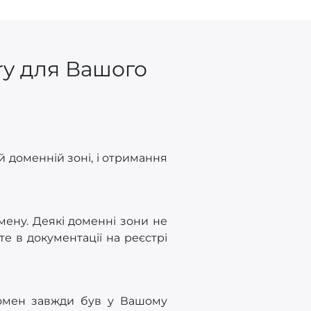
ry для Вашого
й доменній зоні, і отримання
мену. Деякі доменні зони не
е в документації на реєстрі
 домен завжди був у Вашому