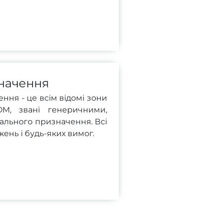
начення
ння - це всім відомі зони
COM, звані генеричними,
льного призначення. Всі
ень і будь-яких вимог.