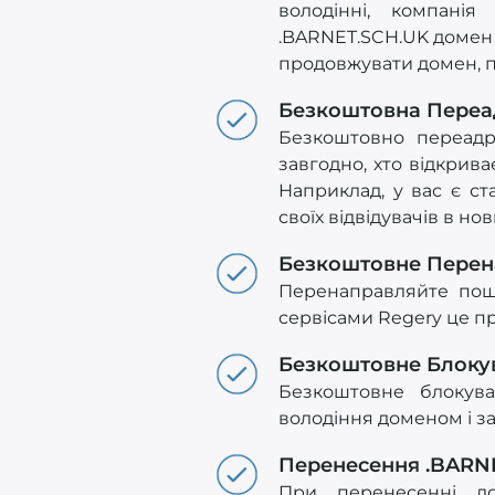
володінні, компані
.BARNET.SCH.UK домен 
продовжувати домен, п
Безкоштовна Переа
Безкоштовно переадр
завгодно, хто відкрив
Наприклад, у вас є ст
своїх відвідувачів в н
Безкоштовне Пере
Перенаправляйте пош
сервісами Regery це пр
Безкоштовне Блоку
Безкоштовне блокува
володіння доменом і з
Перенесення .BARN
При перенесенні д