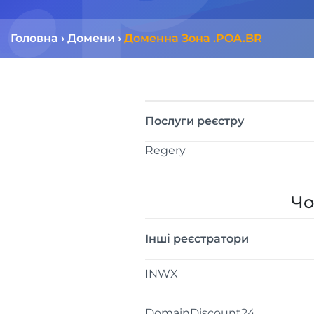
Головна
›
Домени
›
Доменна Зона .POA.BR
Послуги реєстру
Regery
Чо
Інші реєстратори
INWX
DomainDiscount24