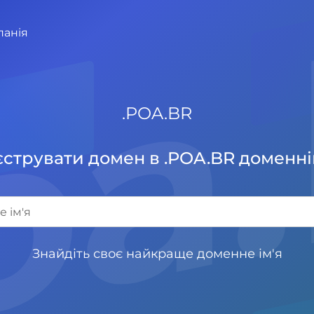
oa
панія
.
POA.BR
струвати домен в .POA.BR доменні
Знайдіть своє найкраще доменне ім'я