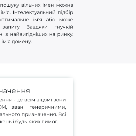
 пошуку вільних імен можна
'я. Інтелектуальний підбір
оптимальне ім'я або може
запиту. Завдяки гнучкій
ні з найвигідніших на ринку.
 ім'я домену.
начення
ння - це всім відомі зони
COM, звані генеричними,
льного призначення. Всі
ень і будь-яких вимог.