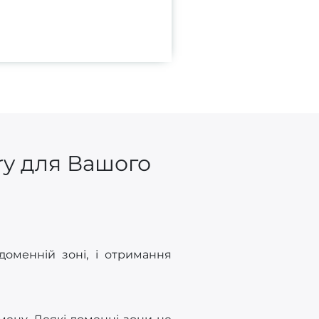
ry для Вашого
доменній зоні, і отримання