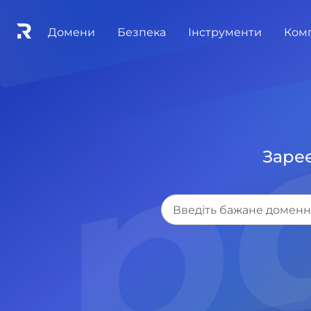
.p
Домени
Безпека
Інструменти
Ком
Зареє