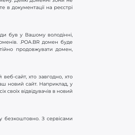
мену. Деякі доменні зони не
е в документації на реєстрі
жди був у Вашому володінні,
оменів. .POA.BR домен буде
стійно продовжувати домен,
веб-сайт, хто завгодно, хто
аш новий сайт. Наприклад, у
іх своїх відвідувачів в новий
у безкоштовно. З сервісами