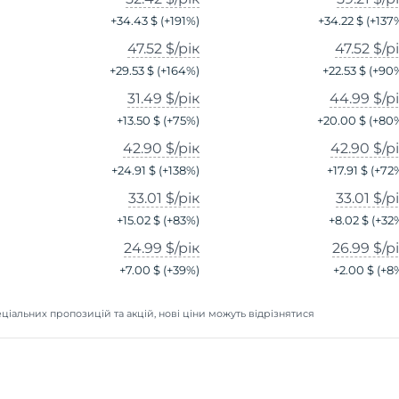
+
34.43 $
(+
191
%)
+
34.22 $
(+
137
47.52 $
/рік
47.52 $
/р
+
29.53 $
(+
164
%)
+
22.53 $
(+
90
31.49 $
/рік
44.99 $
/р
+
13.50 $
(+
75
%)
+
20.00 $
(+
80
42.90 $
/рік
42.90 $
/р
+
24.91 $
(+
138
%)
+
17.91 $
(+
72
33.01 $
/рік
33.01 $
/р
+
15.02 $
(+
83
%)
+
8.02 $
(+
32
24.99 $
/рік
26.99 $
/р
+
7.00 $
(+
39
%)
+
2.00 $
(+
8
ціальних пропозицій та акцій, нові ціни можуть відрізнятися