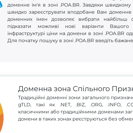
доменне ім'я в зоні .POA.BR. Завдяки швидкому
швидко зареєструвати вподобане Вам доменне ім
доменних імен дозволяє вибрати найбільш 
підказати можливі нові варіанти Вашого 
інфраструктурі ціни на домени в зоні .POA.BR од
Для початку пошуку в зоні .POA.BR введіть бажане
Доменна зона Спільного Приз
Традиційні доменні зони загального призначе
gTLD, такі як .NET, .BIZ, .ORG, .INFO, .
класичними або традиційними доменами зага
домени в таких зонах реєструються без обмеж