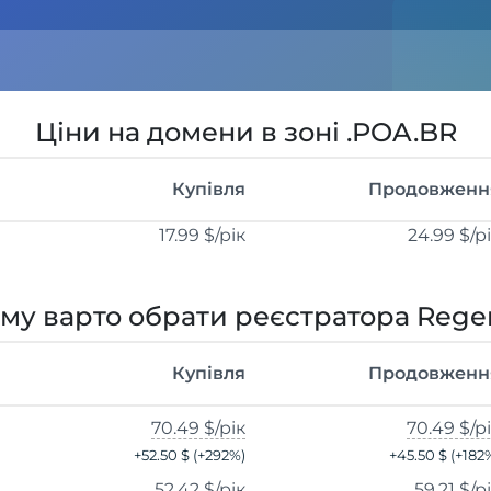
Ціни на домени в зоні .POA.BR
Купівля
Продовженн
17.99 $
/рік
24.99 $
/р
му варто обрати реєстратора Rege
Купівля
Продовженн
70.49 $
/рік
70.49 $
/р
+
52.50 $
(+
292
%)
+
45.50 $
(+
182
52.42 $
/рік
59.21 $
/р