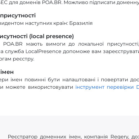
EC для доменів POA.BR. Можливо підписати доменну 
 присутності
зидентом наступних країн: Бразилія
сутності (local presence)
 POA.BR мають вимоги до локальної присутності,
а служба LocalPresence допоможе вам зареєструвати
огам реєстру.
 імен
ри імен повинні бути налаштовані і повертати дост
Ви можете використовувати
інструмент перевірки 
Реєстратор доменних імен, компанія Regery, до