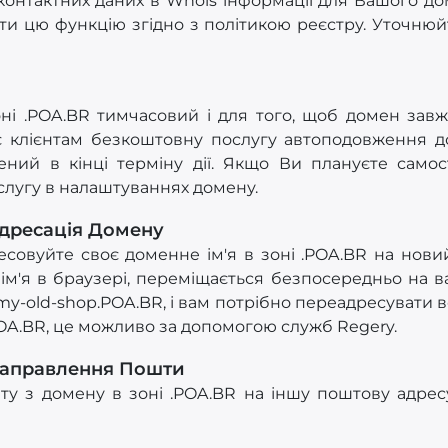
онтактних даних в Whois інформації для Вашого до
и цю функцію згідно з політикою реєстру. Уточнюйт
оні .POA.BR тимчасовий і для того, щоб домен зав
є клієнтам безкоштовну послугу автоподовження д
ний в кінці терміну дії. Якщо Ви плануєте само
слугу в налаштуваннях домену.
дресація Домену
овуйте своє доменне ім'я в зоні .POA.BR на новий 
ім'я в браузері, переміщається безпосередньо на в
my-old-shop.POA.BR, і вам потрібно переадресувати вс
POA.BR, це можливо за допомогою служб Regery.
направлення Пошти
у з домену в зоні .POA.BR на іншу поштову адрес