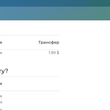
я
Трансфер
ік
1.99 $
ry?
я
ік
%)
ік