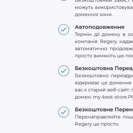
Безкоштовний захист к
можуть використовуват
доменної зони.
Автоподовження
Термін дії домену в з
компанія Regery нада
автоматично продовже
просто вимкніть цю по
Безкоштовна Переа
Безкоштовно переадрес
відкриває це доменне 
вас є старий веб-сайт: 
домен: my-best-store.
Безкоштовне Пере
Перенаправляйте пошт
Regery це просто.