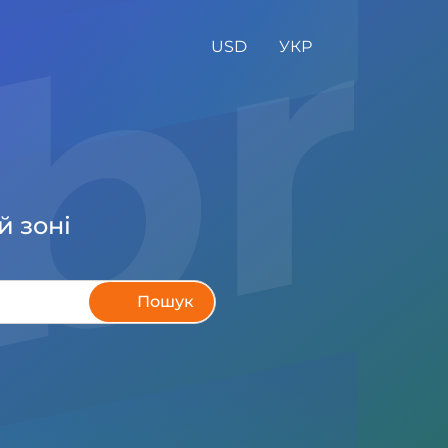
.b
USD
УКР
й зоні
Пошук