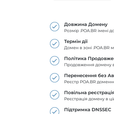
Довжина Домену
Розмір .POA.BR імені д
Термін дії
Домен в зоні .POA.BR м
Політика Продовже
Продовження домену в з
Перенесення без А
Реєстр POA.BR доменн
Повільна реєстраці
Реєстрація домену в цій
Підтримка DNSSEC