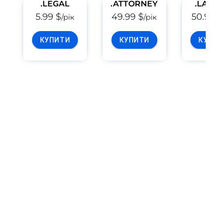
.LEGAL
.ATTORNEY
.LAW
5.99 $
49.99 $
50.99 
/рік
/рік
КУПИТИ
КУПИТИ
КУПИ