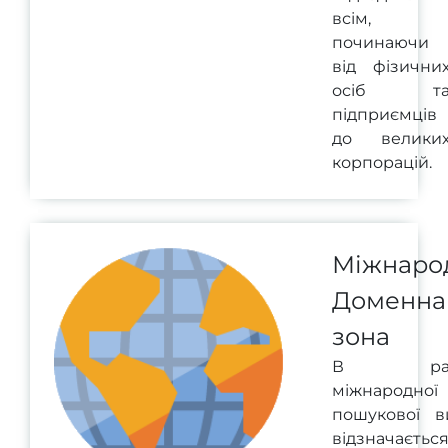
всім,
починаючи
від фізични
осіб т
підприємців
до велики
корпорацій.
Міжнаро
Доменна
зона
В рам
міжнародної
пошукової в
відзначаєтьс