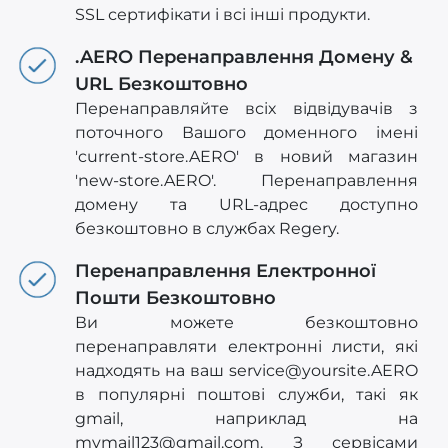
SSL сертифікати і всі інші продукти.
.AERO Перенаправлення Домену &
URL Безкоштовно
Перенаправляйте всіх відвідувачів з
поточного Вашого доменного імені
'current-store.AERO' в новий магазин
'new-store.AERO'. Перенаправлення
домену та URL-адрес доступно
безкоштовно в службах Regery.
Перенаправлення Електронної
Пошти Безкоштовно
Ви можете безкоштовно
перенаправляти електронні листи, які
надходять на ваш
service@yoursite.AERO
в популярні поштові служби, такі як
gmail, наприклад на
mymail123@gmail.com
. З сервісами