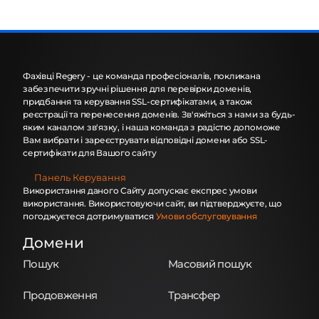
Фахівці Regery - це команда професіоналів, покликана
забезпечити зручні рішення для перевірки доменів,
придбання та керування SSL-сертифікатами, а також
реєстрації та перенесення доменів. Зв'яжіться з нами за будь-
яким каналом зв'язку, і наша команда з радістю допоможе
Вам вибрати і зареєструвати відповідні домени або SSL-
сертифікати для Вашого сайту
Панель Керування
Використання даного Сайту допускає експрес умови
використання. Використовуючи сайт, ви підтверджуєте, що
погоджуєтеся дотримуватися
Умови обслуговування
Домени
Пошук
Масовий пошук
Продовження
Трансфер