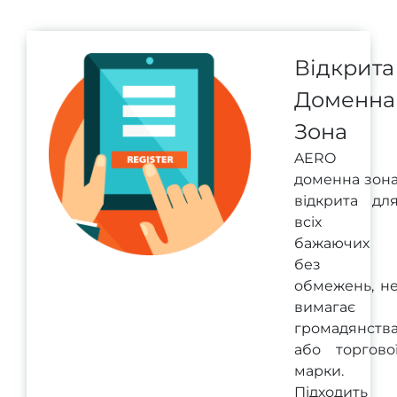
Відкрита
Доменна
Зона
AERO
доменна зон
відкрита дл
всіх
бажаючих
без
обмежень, н
вимагає
громадянств
або торгово
марки.
Підходить