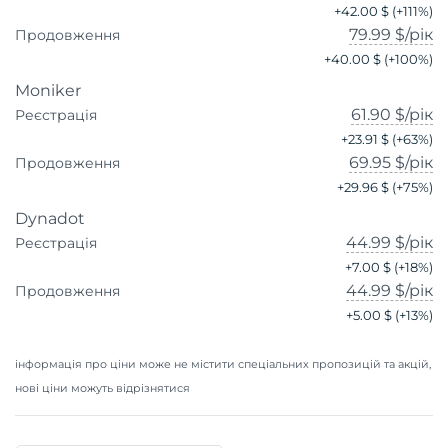
+
42.00 $
(+
111
%)
79.99 $
/рік
Продовження
+
40.00 $
(+
100
%)
Moniker
61.90 $
/рік
Реєстрація
+
23.91 $
(+
63
%)
69.95 $
/рік
Продовження
+
29.96 $
(+
75
%)
Dynadot
44.99 $
/рік
Реєстрація
+
7.00 $
(+
18
%)
44.99 $
/рік
Продовження
+
5.00 $
(+
13
%)
інформація про ціни може не містити спеціальних пропозицій та акцій,
нові ціни можуть відрізнятися