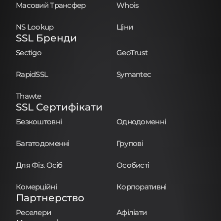
Масовий Трансфер
Whois
NS Lookup
Ціни
SSL Бренди
Sectigo
GeoTrust
RapidSSL
Symantec
Thawte
SSL Сертифікати
Безкоштовні
Однодоменні
Багатодоменні
Групові
Для Фіз. Осіб
Особисті
Комерційні
Корпоративні
Партнерство
Реселери
Афіліати