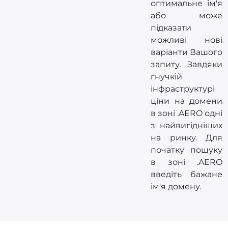
оптимальне ім'я
або може
підказати
можливі нові
варіанти Вашого
запиту. Завдяки
гнучкій
інфраструктурі
ціни на домени
в зоні .AERO одні
з найвигідніших
на ринку. Для
початку пошуку
в зоні .AERO
введіть бажане
ім'я домену.