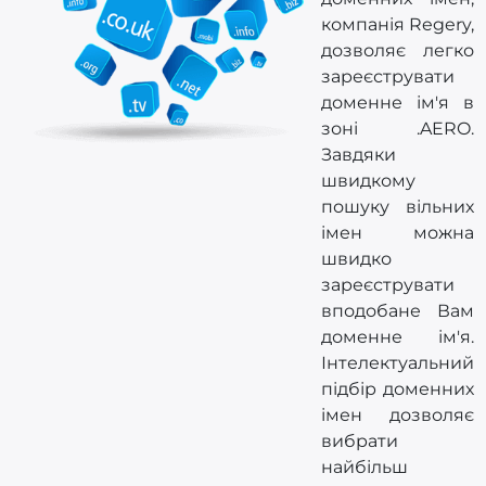
компанія Regery,
дозволяє легко
зареєструвати
доменне ім'я в
зоні .AERO.
Завдяки
швидкому
пошуку вільних
імен можна
швидко
зареєструвати
вподобане Вам
доменне ім'я.
Інтелектуальний
підбір доменних
імен дозволяє
вибрати
найбільш