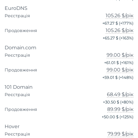
EuroDNS
105.26 $
/рік
Реєстрація
+
67.27 $
(+
177
%)
105.26 $
/рік
Продовження
+
65.27 $
(+
163
%)
Domain.com
99.00 $
/рік
Реєстрація
+
61.01 $
(+
161
%)
99.00 $
/рік
Продовження
+
59.01 $
(+
148
%)
101 Domain
68.49 $
/рік
Реєстрація
+
30.50 $
(+
80
%)
89.99 $
/рік
Продовження
+
50.00 $
(+
125
%)
Hover
79.99 $
/рік
Реєстрація