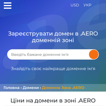
USD
УКР
Зареєструвати домен в .AERO
доменній зоні
Знайдіть своє найкраще доменне ім'я
Головна
›
Домени
›
Доменна Зона .AERO
Ціни на домени в зоні .AERO