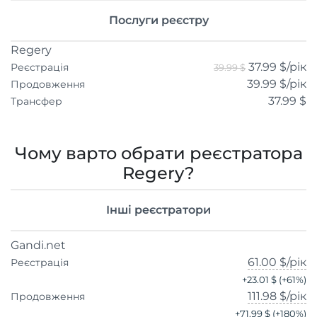
Послуги реєстру
Regery
37.99 $
/рік
Реєстрація
39.99 $
39.99 $
/рік
Продовження
37.99 $
Трансфер
Чому варто обрати реєстратора
Regery?
Інші реєстратори
Gandi.net
61.00 $
/рік
Реєстрація
+
23.01 $
(+
61
%)
111.98 $
/рік
Продовження
+
71.99 $
(+
180
%)