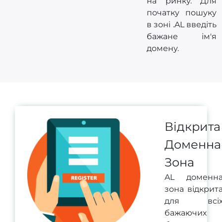
на ринку. Для
початку пошуку
в зоні .AL введіть
бажане ім'я
домену.
Відкрита
Доменна
Зона
AL доменн
зона відкрит
для всі
бажаючих