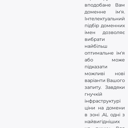
вподобане Вам
доменне ім'я.
Інтелектуальний
підбір доменних
імен дозволяє
вибрати
найбільш
оптимальне ім'я
або може
підказати
можливі нові
варіанти Вашого
запиту. Завдяки
гнучкій
інфраструктурі
ціни на домени
в зоні .AL одні з
найвигідніших