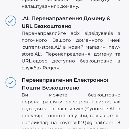
налаштуваннях домену.
.AL Перенаправлення Домену &
URL Безкоштовно
Перенаправляйте всіх відвідувачів з
поточного Вашого доменного імені
'current-store.AL' в новий магазин 'new-
store.AL'. Перенаправлення домену та
URL-адрес доступно безкоштовно в
службах Regery.
Перенаправлення Електронної
Пошти Безкоштовно
Ви можете безкоштовно
перенаправляти електронні листи, які
надходять на ваш
service@yoursite.AL
в
популярні поштові служби, такі як gmail,
наприклад на
mymail123@gmail.com
. З