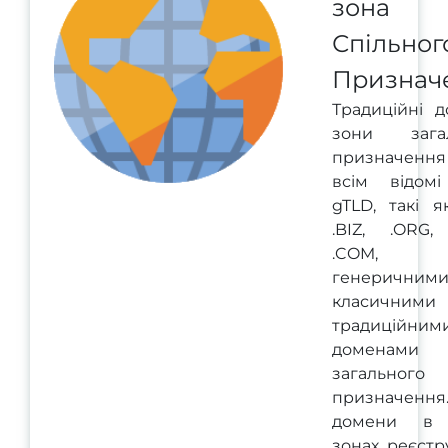
зона
Спільног
Признач
Традиційні д
зони загал
призначенн
всім відом
gTLD, такі я
.BIZ, .ORG, 
.COM, з
генеричними
класичним
традиційним
доменами
загального
призначенн
домени в 
зонах реєстр