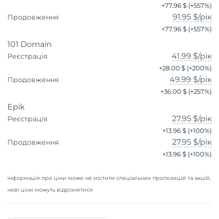
+
77.96 $
(+
557
%)
91.95 $
/рік
Продовження
+
77.96 $
(+
557
%)
101 Domain
41.99 $
/рік
Реєстрація
+
28.00 $
(+
200
%)
49.99 $
/рік
Продовження
+
36.00 $
(+
257
%)
Epik
27.95 $
/рік
Реєстрація
+
13.96 $
(+
100
%)
27.95 $
/рік
Продовження
+
13.96 $
(+
100
%)
інформація про ціни може не містити спеціальних пропозицій та акцій,
нові ціни можуть відрізнятися