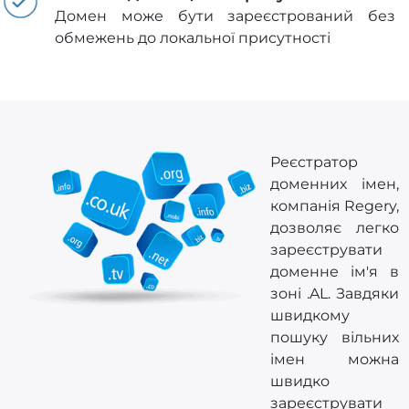
Домен може бути зареєстрований без
обмежень до локальної присутності
Реєстратор
доменних імен,
компанія Regery,
дозволяє легко
зареєструвати
доменне ім'я в
зоні .AL. Завдяки
швидкому
пошуку вільних
імен можна
швидко
зареєструвати