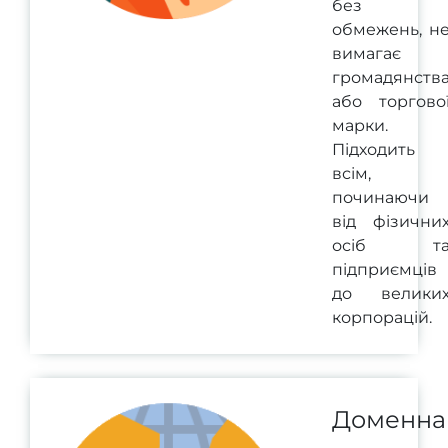
без
обмежень, н
вимагає
громадянств
або торгово
марки.
Підходить
всім,
починаючи
від фізични
осіб т
підприємців
до велики
корпорацій.
Доменна