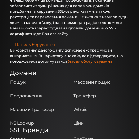
Фахівці Regery - це команда професіоналів, покликана
забезпечити зручні рішення для перевірки доменів,
придбання та керування SSL-сертифікатами, а також
реєстрації та перенесення доменів. Зв'яжіться з нами за будь-
яким каналом зв'язку, і наша команда з радістю допоможе
Вам вибрати і зареєструвати відповідні домени або SSL-
сертифікати для Вашого сайту
Панель Керування
Використання даного Сайту допускає експрес умови
використання. Використовуючи сайт, ви підтверджуєте, що
погоджуєтеся дотримуватися
Умови обслуговування
Домени
Пошук
Масовий пошук
Продовження
Трансфер
Масовий Трансфер
Whois
NS Lookup
Ціни
SSL Бренди