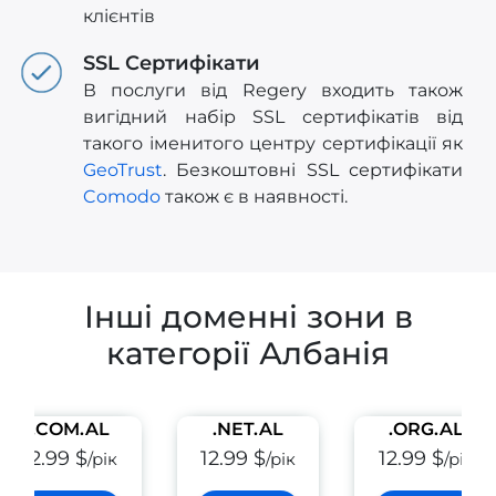
клієнтів
SSL Сертифікати
В послуги від Regery входить також
вигідний набір SSL сертифікатів від
такого іменитого центру сертифікації як
GeoTrust
. Безкоштовні SSL сертифікати
Comodo
також є в наявності.
Інші доменні зони в
категорії Албанія
.COM.AL
.NET.AL
.ORG.AL
12.99 $
12.99 $
12.99 $
/рік
/рік
/рік