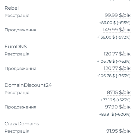
Rebel
99.99 $
/рік
Реєстрація
+
86.00 $
(+
615
%)
149.99 $
/рік
Продовження
+
136.00 $
(+
972
%)
EuroDNS
120.77 $
/рік
Реєстрація
+
106.78 $
(+
763
%)
120.77 $
/рік
Продовження
+
106.78 $
(+
763
%)
DomainDiscount24
87.15 $
/рік
Реєстрація
+
73.16 $
(+
523
%)
97.90 $
/рік
Продовження
+
83.91 $
(+
600
%)
CrazyDomains
91.95 $
/рік
Реєстрація