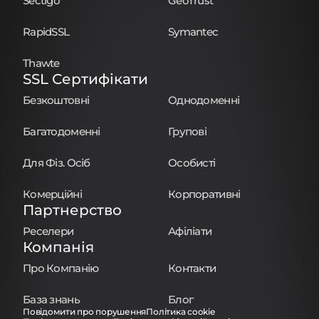
Sectigo
GeoTrust
RapidSSL
Symantec
Thawte
SSL Сертифікати
Безкоштовні
Однодоменні
Багатодоменні
Групові
Для Фіз. Осіб
Особисті
Комерційні
Корпоративні
Партнерство
Реселери
Афіліати
Компанія
Про Компанію
Контакти
База знань
Блог
Повідомити про порушення
Політика cookie