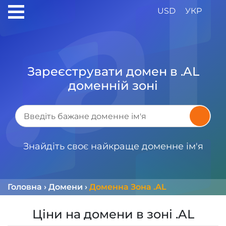
USD
УКР
Зареєструвати домен в .AL
доменній зоні
Знайдіть своє найкраще доменне ім'я
Головна
›
Домени
›
Доменна Зона .AL
Ціни на домени в зоні .AL