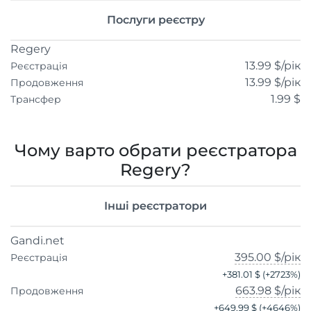
Послуги реєстру
Regery
13.99 $
/рік
Реєстрація
13.99 $
/рік
Продовження
1.99 $
Трансфер
Чому варто обрати реєстратора
Regery?
Інші реєстратори
Gandi.net
395.00 $
/рік
Реєстрація
+
381.01 $
(+
2723
%)
663.98 $
/рік
Продовження
+
649.99 $
(+
4646
%)