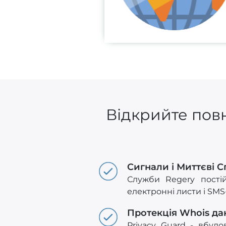
Відкрийте повн
Сигнали і Миттєві 
Служби Regery пості
електронні листи і SM
Протекція Whois да
Privacy Guard - вбуд