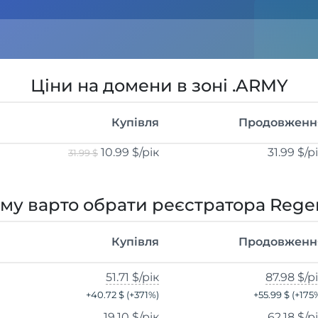
Ціни на домени в зоні .ARMY
Купівля
Продовженн
10.99 $
/рік
31.99 $
/р
31.99 $
му варто обрати реєстратора Rege
Купівля
Продовженн
51.71 $
/рік
87.98 $
/р
+
40.72 $
(+
371
%)
+
55.99 $
(+
175
19.10 $
/рік
62.18 $
/р