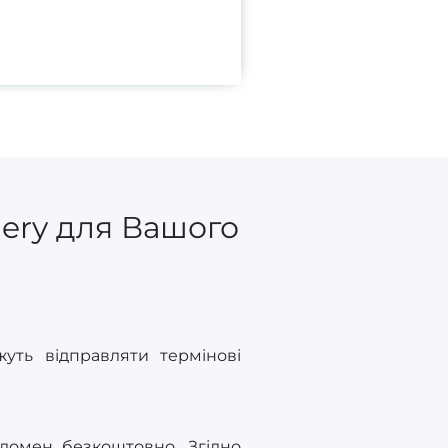
gery для Вашого
ть відправляти термінові
 домен безкоштовно. Згідно