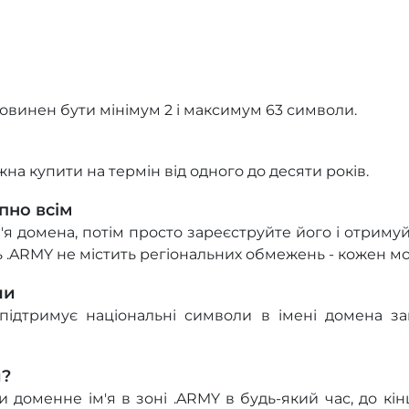
овинен бути мінімум 2 і максимум 63 символи.
на купити на термін від одного до десяти років.
пно всім
м'я домена, потім просто зареєструйте його і отримуй
ть .ARMY не містить регіональних обмежень - кожен м
ли
ідтримує національні символи в імені домена за
и?
доменне ім'я в зоні .ARMY в будь-який час, до кінц