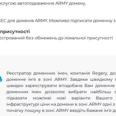
ослугою автоподовження ARMY домену.
EC для доменів ARMY. Можливо підписати доменну зо
 присутності
стрований без обмежень до локальної присутності
Реєстратор доменних імен, компанія Regery, до
доменне ім'я в зоні .ARMY. Завдяки швидкому
швидко зареєструвати вподобане Вам доменне ім
доменних імен дозволяє вибрати найбільш 
підказати можливі нові варіанти Вашого 
інфраструктурі ціни на домени в зоні .ARMY одні з
початку пошуку в зоні .ARMY введіть бажане ім'я 