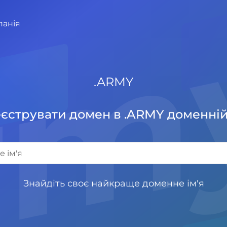
rm
панія
.
ARMY
єструвати домен в .ARMY доменній
Знайдіть своє найкраще доменне ім'я