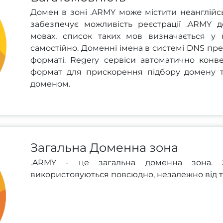
Домен в зоні .ARMY може містити неанглійсь
забезпечує можливість реєстрації .ARMY 
мовах, список таких мов визначається у 
самостійно. Доменні імена в системі DNS пр
форматі. Regery сервіси автоматично конв
формат для прискорення підбору домену 
доменом.
Загальна Доменна зона
.ARMY - це загальна доменна зона. З
використовуються повсюдно, незалежно від ти