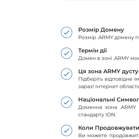
Розмір Домену
Розмір .ARMY домену п
Термін дії
Домен в зоні .ARMY мож
Ця зона ARMY дусту
Підберіть відповідне і
зараз! Інтернет облас
Національні Симво
Доменна зона .ARMY п
стандарту IDN.
Коли Продовжуват
Ви можете продовжити 