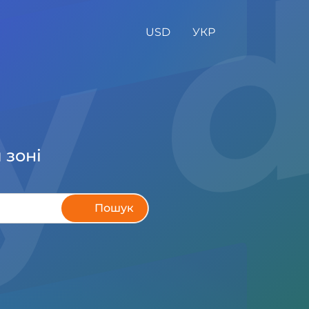
y 
USD
УКР
 зоні
Пошук