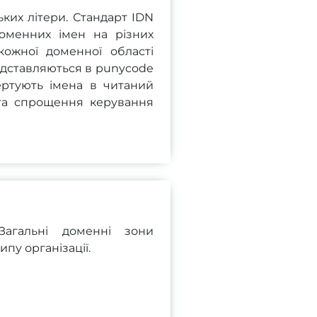
ких літери. Стандарт IDN
доменних імен на різних
кожної доменної області
едставляються в punycode
ертують імена в читаний
та спрощення керування
агальні доменні зони
пу організації.