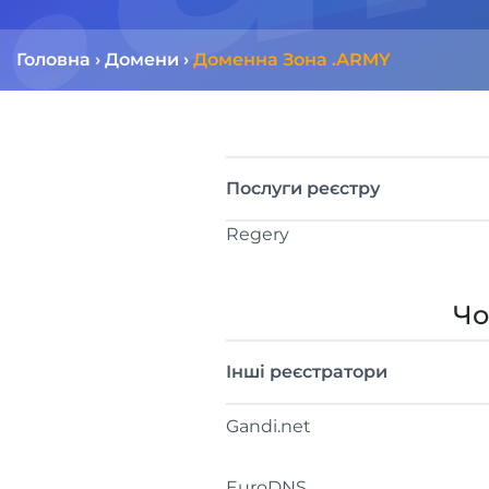
Головна
›
Домени
›
Доменна Зона .ARMY
Послуги реєстру
Regery
Чо
Інші реєстратори
Gandi.net
EuroDNS