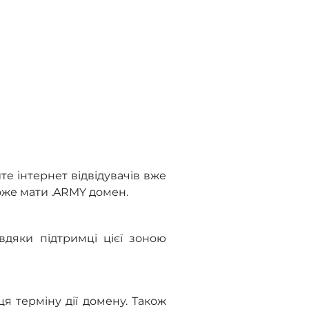
те інтернет відвідувачів вже
оже мати .ARMY домен.
вдяки підтримці цієї зоною
я терміну дії домену. Також