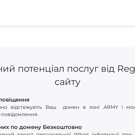
ий потенціал послуг від Re
сайту
Сповіщення
йно відстежують Ваш домен в зоні .ARMY і можу
S-повідомлення.
них по домену Безкоштовно
ований захист персональної Whois інформації про