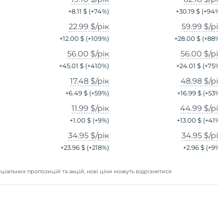
+
8.11 $
(+
74
%)
+
30.19 $
(+
94
22.99 $
/рік
59.99 $
/р
+
12.00 $
(+
109
%)
+
28.00 $
(+
88
56.00 $
/рік
56.00 $
/р
+
45.01 $
(+
410
%)
+
24.01 $
(+
75
17.48 $
/рік
48.98 $
/р
+
6.49 $
(+
59
%)
+
16.99 $
(+
53
11.99 $
/рік
44.99 $
/р
+
1.00 $
(+
9
%)
+
13.00 $
(+
41
34.95 $
/рік
34.95 $
/р
+
23.96 $
(+
218
%)
+
2.96 $
(+
9
ціальних пропозицій та акцій, нові ціни можуть відрізнятися