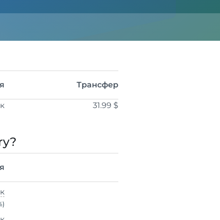
я
Трансфер
ік
31.99 $
ry?
я
ік
%)
ік