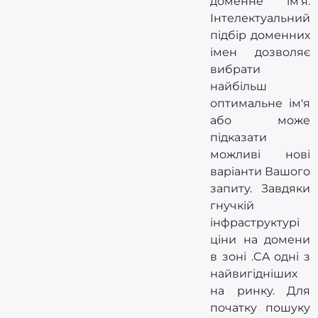
доменне ім'я.
Інтелектуальний
підбір доменних
імен дозволяє
вибрати
найбільш
оптимальне ім'я
або може
підказати
можливі нові
варіанти Вашого
запиту. Завдяки
гнучкій
інфраструктурі
ціни на домени
в зоні .CA одні з
найвигідніших
на ринку. Для
початку пошуку