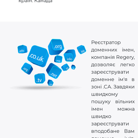
країн: Канада
Реєстратор
доменних імен,
компанія Regery,
дозволяє легко
зареєструвати
доменне ім'я в
зоні .CA. Завдяки
швидкому
пошуку вільних
імен можна
швидко
зареєструвати
вподобане Вам