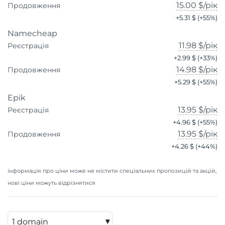
15.00 $
/рік
Продовження
+
5.31 $
(+
55
%)
Namecheap
11.98 $
/рік
Реєстрація
+
2.99 $
(+
33
%)
14.98 $
/рік
Продовження
+
5.29 $
(+
55
%)
Epik
13.95 $
/рік
Реєстрація
+
4.96 $
(+
55
%)
13.95 $
/рік
Продовження
+
4.26 $
(+
44
%)
інформація про ціни може не містити спеціальних пропозицій та акцій,
нові ціни можуть відрізнятися
▾