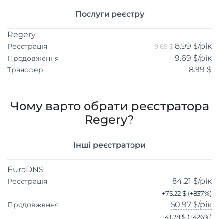
Послуги реєстру
Regery
8.99 $
/рік
Реєстрація
9.69 $
9.69 $
/рік
Продовження
8.99 $
Трансфер
Чому варто обрати реєстратора
Regery?
Інші реєстратори
EuroDNS
84.21 $
/рік
Реєстрація
+
75.22 $
(+
837
%)
50.97 $
/рік
Продовження
+
41.28 $
(+
426
%)