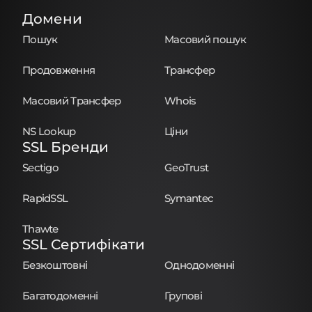
Домени
Пошук
Масовий пошук
Продовження
Трансфер
Масовий Трансфер
Whois
NS Lookup
Ціни
SSL Бренди
Sectigo
GeoTrust
RapidSSL
Symantec
Thawte
SSL Сертифікати
Безкоштовні
Однодоменні
Багатодоменні
Групові