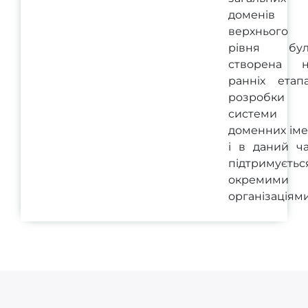
доменів
верхнього
рівня бул
створена н
ранніх етап
розробки
системи
доменних ім
і в даний ч
підтримуєтьс
окремими
організаціями