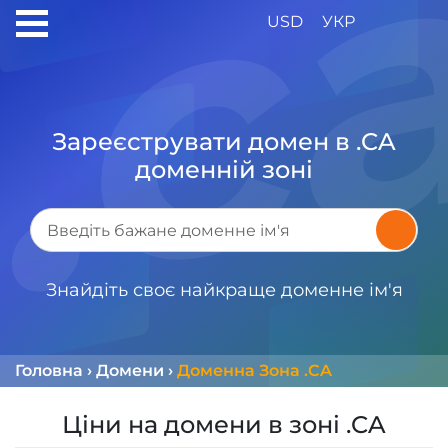
USD
УКР
Зареєструвати домен в .CA
доменній зоні
Знайдіть своє найкраще доменне ім'я
Головна
›
Домени
›
Доменна Зона .CA
Ціни на домени в зоні .CA