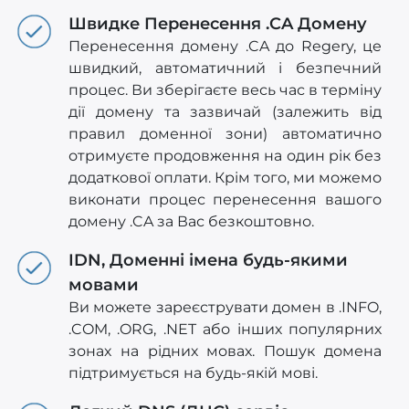
Швидке Перенесення .CA Домену
Перенесення домену .CA до Regery, це
швидкий, автоматичний і безпечний
процес. Ви зберігаєте весь час в терміну
дії домену та зазвичай (залежить від
правил доменної зони) автоматично
отримуєте продовження на один рік без
додаткової оплати. Крім того, ми можемо
виконати процес перенесення вашого
домену .CA за Вас безкоштовно.
IDN, Доменні імена будь-якими
мовами
Ви можете зареєструвати домен в .INFO,
.COM, .ORG, .NET або інших популярних
зонах на рідних мовах. Пошук домена
підтримується на будь-якій мові.