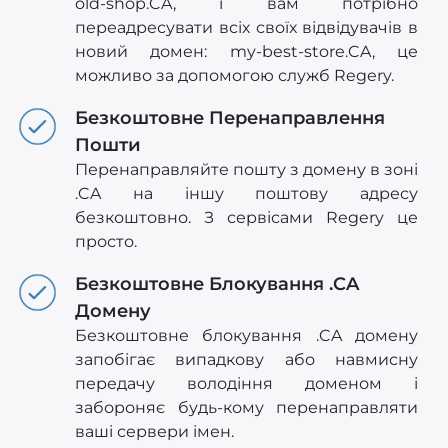
old-shop.CA, і вам потрібно
переадресувати всіх своїх відвідувачів в
новий домен: my-best-store.CA, це
можливо за допомогою служб Regery.
Безкоштовне Перенаправлення
Пошти
Перенаправляйте пошту з домену в зоні
.CA на іншу поштову адресу
безкоштовно. З сервісами Regery це
просто.
Безкоштовне Блокування .CA
Домену
Безкоштовне блокування .CA домену
запобігає випадкову або навмисну
передачу володіння доменом і
забороняє будь-кому перенаправляти
ваші сервери імен.