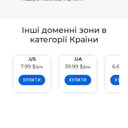
Інші доменні зони в
категорії Країни
.US
.UA
.EU
7.99 $
39.99 $
6.69 $
/рік
/рік
КУПИТИ
КУПИТИ
КУПИ