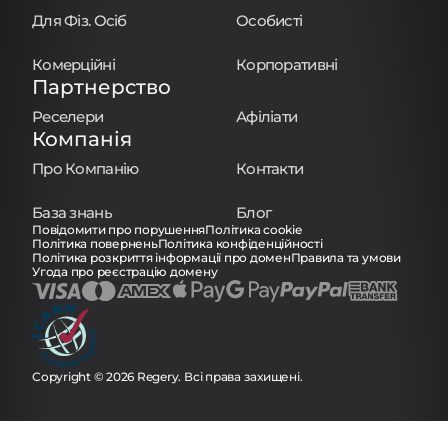
Для Фіз. Осіб
Особисті
Комерційні
Корпоративні
Партнерство
Реселери
Афіліати
Компанія
Про Компанію
Контакти
База знань
Блог
Повідомити про порушення
Політика cookie
Політика повернень
Політика конфіденційності
Політика розкриття інформації про домен
Правила та умови
Угода про реєстрацію домену
Copyright © 2026 Regery. Всі права захищені.