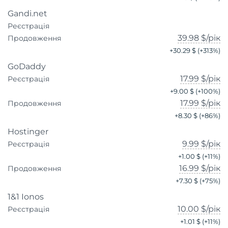
Gandi.net
Реєстрація
39.98 $
/рік
Продовження
+
30.29 $
(+
313
%)
GoDaddy
17.99 $
/рік
Реєстрація
+
9.00 $
(+
100
%)
17.99 $
/рік
Продовження
+
8.30 $
(+
86
%)
Hostinger
9.99 $
/рік
Реєстрація
+
1.00 $
(+
11
%)
16.99 $
/рік
Продовження
+
7.30 $
(+
75
%)
1&1 Ionos
10.00 $
/рік
Реєстрація
+
1.01 $
(+
11
%)