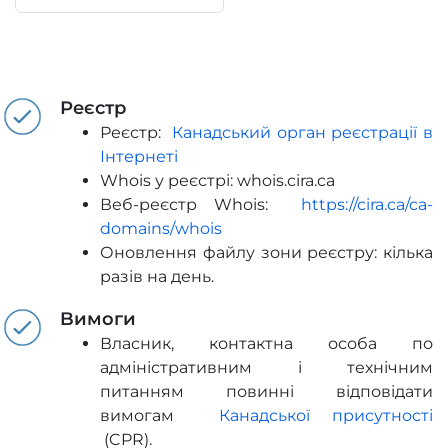
Реєстр
Реєстр:
Канадський орган реєстрації в
Інтернеті
Whois у реєстрі: whois.cira.ca
Веб-реєстр Whois:
https://cira.ca/ca-
domains/whois
Оновлення файлу зони реєстру: кілька
разів на день.
Bимоги
Власник, контактна особа по
адміністративним і технічним
питанням повинні відповідати
вимогам
Канадської присутності
(CPR).