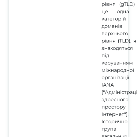
рівня (gTLD)
це одна 
категорій
доменів
верхнього
рівня (TLD), я
знаходяться
під
керуванням
міжнародної
організації
IANA
("Адміністрац
адресного
простору
Інтернет").
Історично
група
загальних