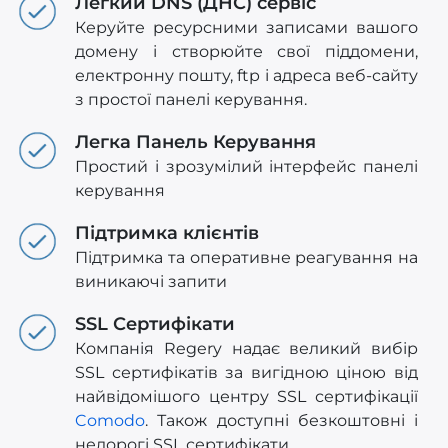
Легкий DNS (ДНС) сервіс
Керуйте ресурсними записами вашого
домену і створюйте свої піддомени,
електронну пошту, ftp і адреса веб-сайту
з простої панелі керування.
Легка Панель Керування
Простий і зрозумілий інтерфейс панелі
керування
Підтримка клієнтів
Підтримка та оперативне реагування на
виникаючі запити
SSL Сертифікати
Компанія Regery надає великий вибір
SSL сертифікатів за вигідною ціною від
найвідомішого центру SSL сертифікації
Comodo
. Також доступні безкоштовні і
недорогі SSL сертифікати.