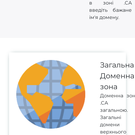
в зоні .CA
введіть бажане
ім'я домену.
Загальна
Доменна
зона
Доменна зо
.CA 
загальною.
Загальні
домени
верхнього