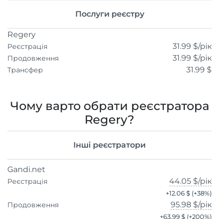
Послуги реєстру
Regery
31.99 $
/рік
Реєстрація
31.99 $
/рік
Продовження
31.99 $
Трансфер
Чому варто обрати реєстратора
Regery?
Інші реєстратори
Gandi.net
44.05 $
/рік
Реєстрація
+
12.06 $
(+
38
%)
95.98 $
/рік
Продовження
+
63.99 $
(+
200
%)