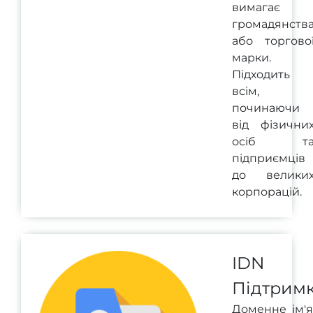
вимагає
громадянств
або торгово
марки.
Підходить
всім,
починаючи
від фізични
осіб т
підприємців
до велики
корпорацій.
IDN
Підтрим
Доменне ім'я