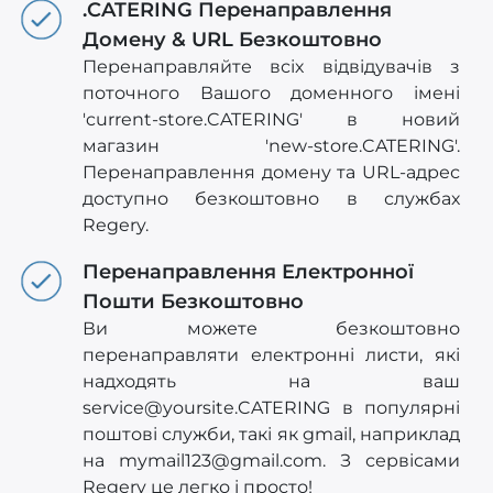
.CATERING Перенаправлення
Домену & URL Безкоштовно
Перенаправляйте всіх відвідувачів з
поточного Вашого доменного імені
'current-store.CATERING' в новий
магазин 'new-store.CATERING'.
Перенаправлення домену та URL-адрес
доступно безкоштовно в службах
Regery.
Перенаправлення Електронної
Пошти Безкоштовно
Ви можете безкоштовно
перенаправляти електронні листи, які
надходять на ваш
service@yoursite.CATERING
в популярні
поштові служби, такі як gmail, наприклад
на
mymail123@gmail.com
. З сервісами
Regery це легко і просто!