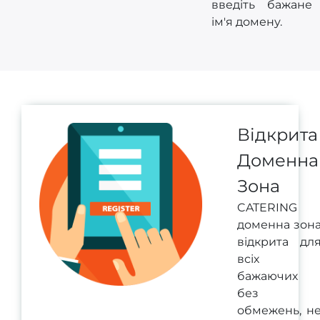
введіть бажане
ім'я домену.
Відкрита
Доменна
Зона
CATERING
доменна зон
відкрита дл
всіх
бажаючих
без
обмежень, н