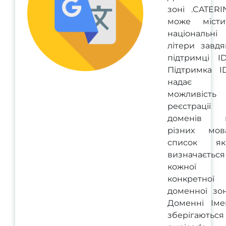
зоні .CATERI
може місти
національні
літери завдя
підтримці ID
Підтримка I
надає
можливість
реєстрації
доменів 
різних мова
список як
визначається
кожної
конкретної
доменної зон
Доменні Іме
зберігаються