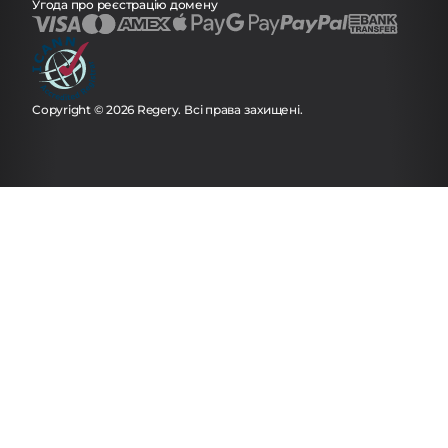
Угода про реєстрацію домену
Copyright © 2026 Regery. Всі права захищені.
Ми використовуємо файли cookie для включення основних
послуг на нашому сайті і збору даних про те, як відвідувачі
взаємодіють з нашим сайтом, продуктами і послугами.
Натискаючи Прийняти або продовжуючи використовувати
цей сайт
, ви погоджуєтеся з тим, що ми використовуємо ці
інструменти для реклами і аналітики.
Дізнатися більше
.
Прийняти
Відхилити
Налаштувати