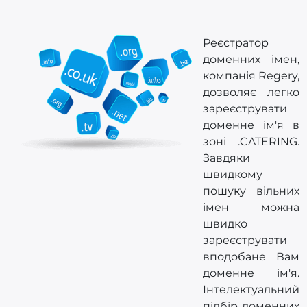
Реєстратор
доменних імен,
компанія Regery,
дозволяє легко
зареєструвати
доменне ім'я в
зоні .CATERING.
Завдяки
швидкому
пошуку вільних
імен можна
швидко
зареєструвати
вподобане Вам
доменне ім'я.
Інтелектуальний
підбір доменних