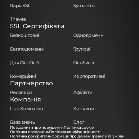
RapidSSL
Symantec
Thawte
SSL Сертифікати
Безкоштовні
Однодоменні
Багатодоменні
Групові
Для Фіз. Осіб
Особисті
Комерційні
Корпоративні
Партнерство
Реселери
Афіліати
Компанія
Про Компанію
Контакти
База знань
Блог
Повідомити про порушення
Політика cookie
Політика повернень
Політика конфіденційності
Політика розкриття інформації про домен
Правила та умови