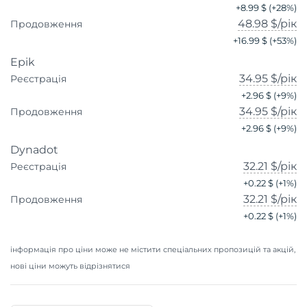
+
8.99 $
(+
28
%)
48.98 $
/рік
Продовження
+
16.99 $
(+
53
%)
Epik
34.95 $
/рік
Реєстрація
+
2.96 $
(+
9
%)
34.95 $
/рік
Продовження
+
2.96 $
(+
9
%)
Dynadot
32.21 $
/рік
Реєстрація
+
0.22 $
(+
1
%)
32.21 $
/рік
Продовження
+
0.22 $
(+
1
%)
інформація про ціни може не містити спеціальних пропозицій та акцій,
нові ціни можуть відрізнятися