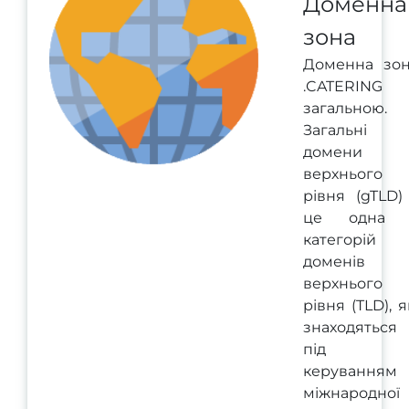
Доменна
зона
Доменна зо
.CATERING 
загальною.
Загальні
домени
верхнього
рівня (gTLD)
це одна 
категорій
доменів
верхнього
рівня (TLD), я
знаходяться
під
керуванням
міжнародної