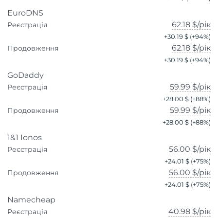
EuroDNS
62.18 $
/рік
Реєстрація
+
30.19 $
(+
94
%)
62.18 $
/рік
Продовження
+
30.19 $
(+
94
%)
GoDaddy
59.99 $
/рік
Реєстрація
+
28.00 $
(+
88
%)
59.99 $
/рік
Продовження
+
28.00 $
(+
88
%)
1&1 Ionos
56.00 $
/рік
Реєстрація
+
24.01 $
(+
75
%)
56.00 $
/рік
Продовження
+
24.01 $
(+
75
%)
Namecheap
40.98 $
/рік
Реєстрація