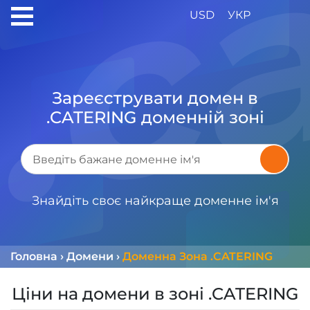
USD
УКР
Зареєструвати домен в
.CATERING доменній зоні
Знайдіть своє найкраще доменне ім'я
Головна
›
Домени
›
Доменна Зона .CATERING
Ціни на домени в зоні .CATERING