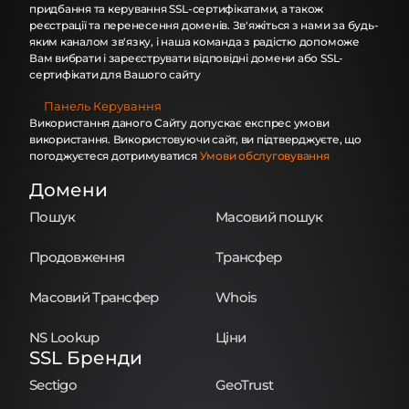
придбання та керування SSL-сертифікатами, а також
реєстрації та перенесення доменів. Зв'яжіться з нами за будь-
яким каналом зв'язку, і наша команда з радістю допоможе
Вам вибрати і зареєструвати відповідні домени або SSL-
сертифікати для Вашого сайту
Панель Керування
Використання даного Сайту допускає експрес умови
використання. Використовуючи сайт, ви підтверджуєте, що
погоджуєтеся дотримуватися
Умови обслуговування
Домени
Пошук
Масовий пошук
Продовження
Трансфер
Масовий Трансфер
Whois
NS Lookup
Ціни
SSL Бренди
Sectigo
GeoTrust