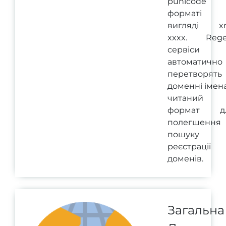
punicode
форматі
вигляді xn
xxxx. Rege
сервіси
автоматично
перетворять
доменні імен
читаний
формат д
полегшення
пошуку 
реєстрації
доменів.
Загальна