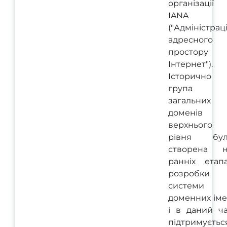
організації
IANA
("Адміністрац
адресного
простору
Інтернет").
Історично
група
загальних
доменів
верхнього
рівня бул
створена н
ранніх етап
розробки
системи
доменних ім
і в даний ч
підтримуєтьс