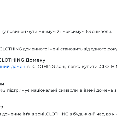
ну повинен бути мінімум 2 і максимум 63 символи.
CLOTHING доменного імені становить від одного року 
.CLOTHING Домену
ідний домен
в .CLOTHING зоні, легко купити .CLOTHI
ли
G підтримує національні символи в імені домена з
и?
оменне ім'я в зоні .CLOTHING в будь-який час, до кін