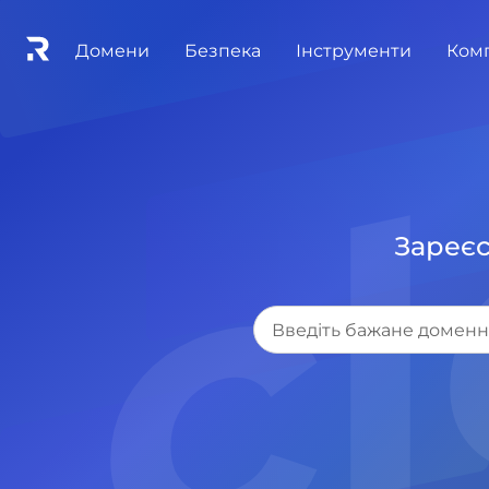
.c
Домени
Безпека
Інструменти
Ком
Зареєс