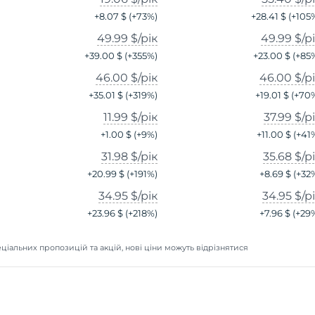
+
8.07 $
(+
73
%)
+
28.41 $
(+
105
49.99 $
/рік
49.99 $
/р
+
39.00 $
(+
355
%)
+
23.00 $
(+
85
46.00 $
/рік
46.00 $
/р
+
35.01 $
(+
319
%)
+
19.01 $
(+
70
11.99 $
/рік
37.99 $
/р
+
1.00 $
(+
9
%)
+
11.00 $
(+
41
31.98 $
/рік
35.68 $
/р
+
20.99 $
(+
191
%)
+
8.69 $
(+
32
34.95 $
/рік
34.95 $
/р
+
23.96 $
(+
218
%)
+
7.96 $
(+
29
ціальних пропозицій та акцій, нові ціни можуть відрізнятися