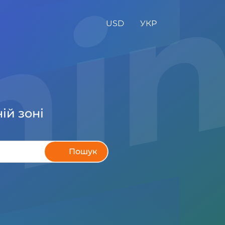
th
USD
УКР
ій зоні
Пошук