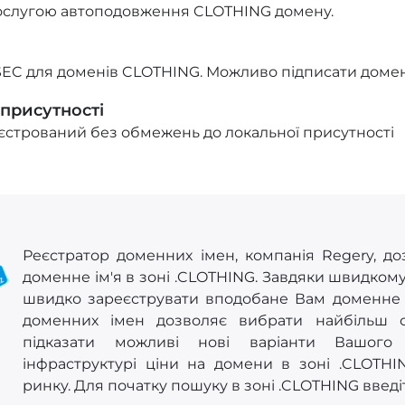
ослугою автоподовження CLOTHING домену.
EC для доменів CLOTHING. Можливо підписати домен
 присутності
стрований без обмежень до локальної присутності
Реєстратор доменних імен, компанія Regery, до
доменне ім'я в зоні .CLOTHING. Завдяки швидком
швидко зареєструвати вподобане Вам доменне ім
доменних імен дозволяє вибрати найбільш 
підказати можливі нові варіанти Вашого 
інфраструктурі ціни на домени в зоні .CLOTHI
ринку. Для початку пошуку в зоні .CLOTHING введі