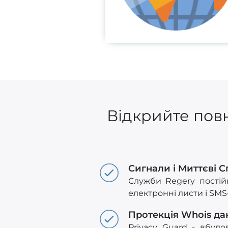
Відкрийте повн
Сигнали і Миттєві 
Служби Regery постій
електронні листи і SM
Протекція Whois да
Privacy Guard - вбуд