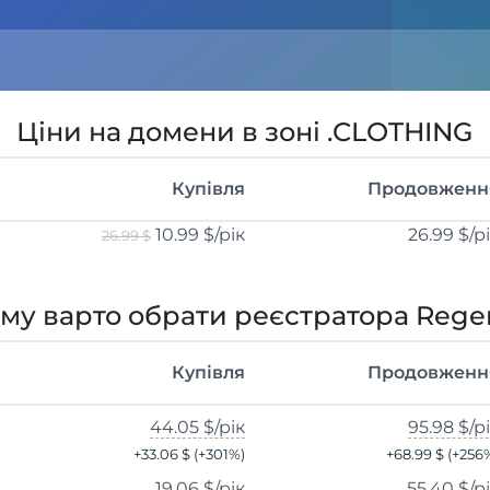
Ціни на домени в зоні .CLOTHING
Купівля
Продовженн
10.99 $
/рік
26.99 $
/р
26.99 $
му варто обрати реєстратора Rege
Купівля
Продовженн
44.05 $
/рік
95.98 $
/р
+
33.06 $
(+
301
%)
+
68.99 $
(+
256
19.06 $
/рік
55.40 $
/р