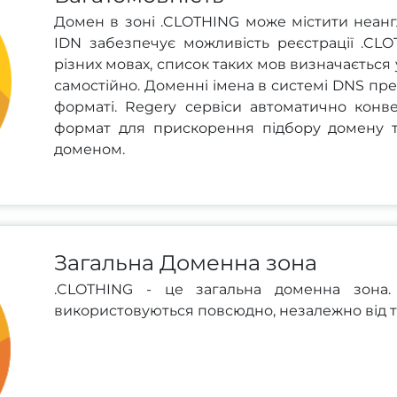
Домен в зоні .CLOTHING може містити неангл
IDN забезпечує можливість реєстрації .CL
різних мовах, список таких мов визначається 
самостійно. Доменні імена в системі DNS пр
форматі. Regery сервіси автоматично конв
формат для прискорення підбору домену 
доменом.
Загальна Доменна зона
.CLOTHING - це загальна доменна зона.
використовуються повсюдно, незалежно від ти