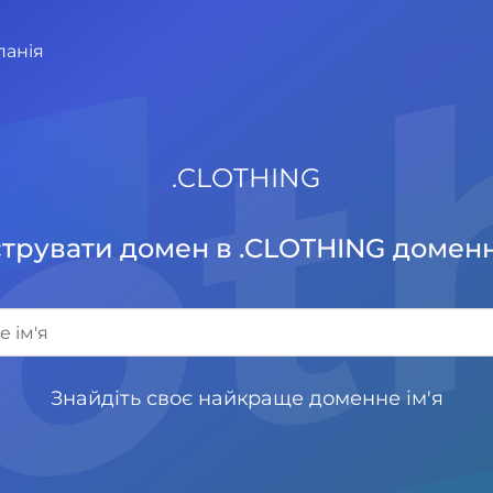
lo
панія
.
CLOTHING
трувати домен в .CLOTHING доменн
Знайдіть своє найкраще доменне ім'я