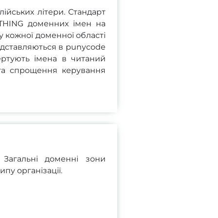
ійських літери. Стандарт
OTHING доменних імен на
у кожної доменної області
едставляються в punycode
ертують імена в читаний
та спрощення керування
 Загальні доменні зони
пу організації.