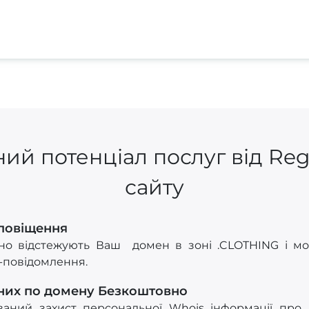
ий потенціал послуг від Re
сайту
Сповіщення
но відстежують Ваш домен в зоні .CLOTHING і мо
S-повідомлення.
них по домену Безкоштовно
ований захист персональної Whois інформації про