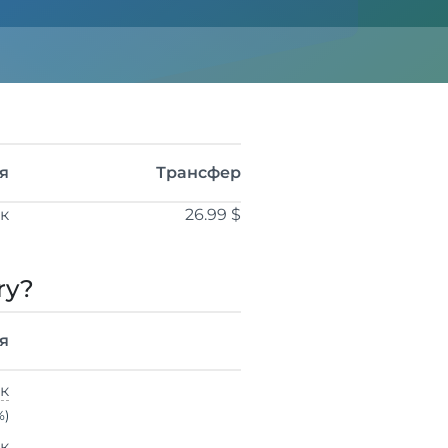
я
Трансфер
ік
26.99 $
ry?
я
ік
%)
ік