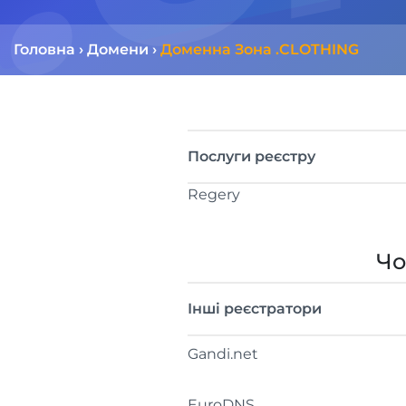
Головна
›
Домени
›
Доменна Зона .CLOTHING
Послуги реєстру
Regery
Чо
Інші реєстратори
Gandi.net
EuroDNS