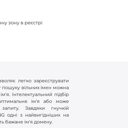
ну зону в реєстрі
зволяє легко зареєструвати
у пошуку вільних імен можна
'я. Інтелектуальний підбір
оптимальне ім'я або може
запиту. Завдяки гнучкій
NG одні з найвигідніших на
ть бажане ім'я домену.