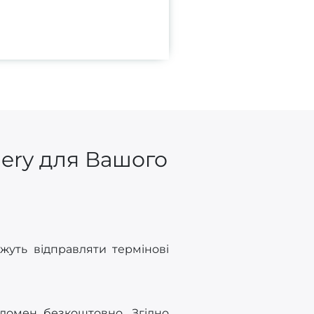
gery для Вашого
жуть відправляти термінові
 домен безкоштовно. Згідно