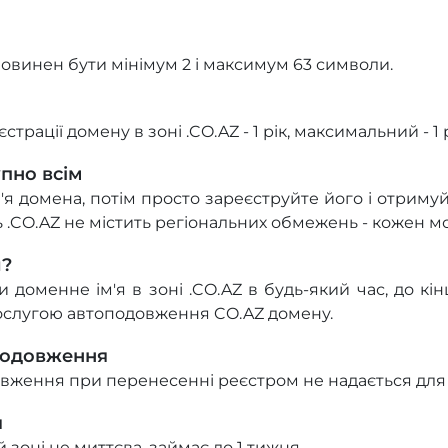
повинен бути мінімум 2 і максимум 63 символи.
трації домену в зоні .CO.AZ - 1 рік, максимальний - 1 р
упно всім
м'я домена, потім просто зареєструйте його і отримуй
ь .CO.AZ не містить регіональних обмежень - кожен м
и?
доменне ім'я в зоні .CO.AZ в будь-який час, до кінц
ослугою автоподовження CO.AZ домену.
подовження
ження при перенесенні реєстром не надається для 
я
 зоні не миттєва, займає до 1 тижня.