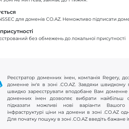
ується
NSSEC для доменів CO.AZ. Неможливо підписати доме
 присутності
стрований без обмежень до локальної присутності
Реєстратор доменних імен, компанія Regery, до
доменне ім'я в зоні .CO.AZ. Завдяки швидкому
швидко зареєструвати вподобане Вам доменне ім
доменних імен дозволяє вибрати найбільш 
підказати можливі нові варіанти Вашого 
інфраструктурі ціни на домени в зоні .CO.AZ одн
Для початку пошуку в зоні .CO.AZ введіть бажане і