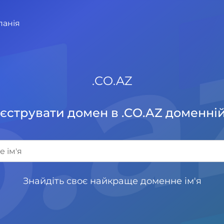
o.
панія
.
CO.AZ
єструвати домен в .CO.AZ доменній
Знайдіть своє найкраще доменне ім'я