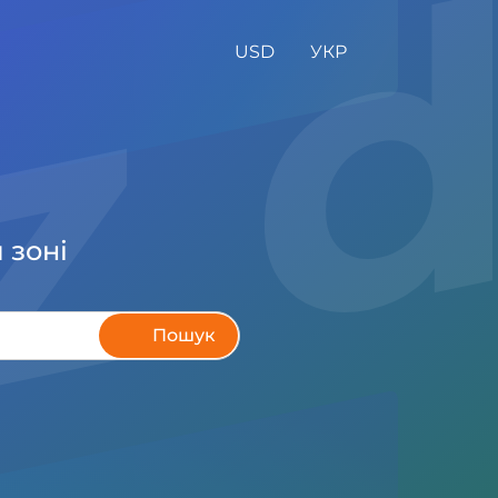
az
USD
УКР
 зоні
Пошук