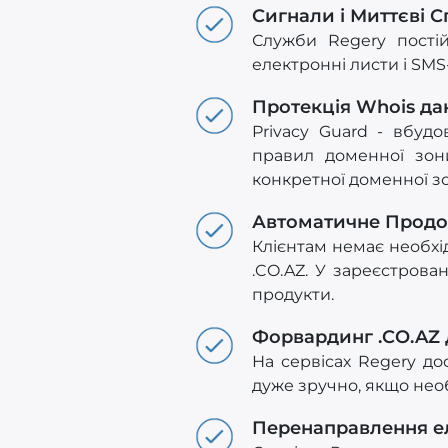
Сигнали і Миттєві 
Служби Regery пості
електронні листи і SM
Протекція Whois да
Privacy Guard - вбуд
правил доменної зон
конкретної доменної з
Автоматичне Прод
Клієнтам немає необхід
.CO.AZ. У зареєстрова
продукти.
Форвардинг .CO.AZ
На сервісах Regery до
дуже зручно, якщо необ
Перенаправлення е