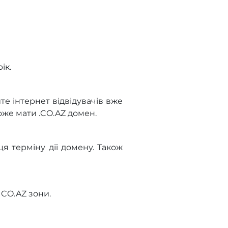
ік.
те інтернет відвідувачів вже
оже мати .CO.AZ домен.
я терміну дії домену. Також
CO.AZ зони.