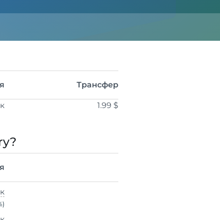
я
Трансфер
ік
1.99 $
ry?
я
ік
%)
ік