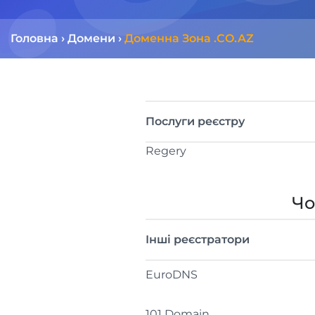
Головна
›
Домени
›
Доменна Зона .CO.AZ
Послуги реєстру
Regery
Чо
Інші реєстратори
EuroDNS
101 Domain