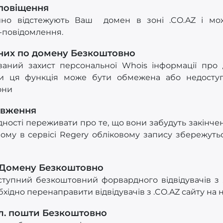
Сповіщення
йно відстежують Ваш домен в зоні .CO.AZ і мож
S-повідомлення.
них по домену Безкоштовно
ований захист персональної Whois інформації про
и ця функція може бути обмежена або недоступ
они
овження
ності переживати про те, що вони забудуть закінчен
ному в сервісі Regery обліковому запису збережуться
 Домену Безкоштовно
ступний безкоштовний форвардного відвідувачів з 
хідно перенаправити відвідувачів з .CO.AZ сайту на 
л. пошти Безкоштовно