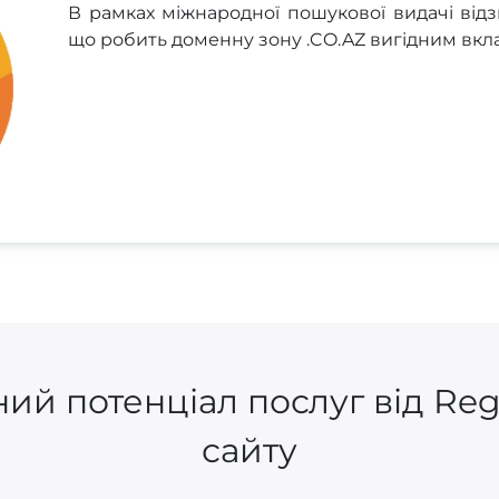
В рамках міжнародної пошукової видачі відз
що робить доменну зону .CO.AZ вигідним вкл
ий потенціал послуг від Re
сайту