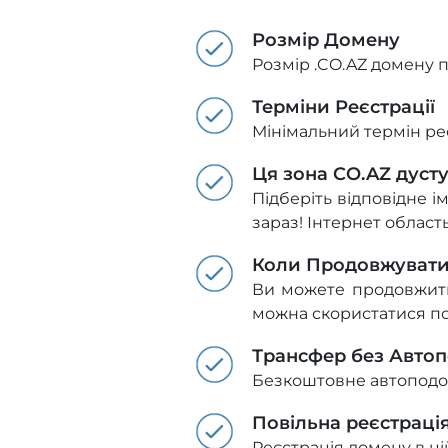
Розмір Домену
Розмір .CO.AZ домену 
Терміни Реєстрації
Мінімальний термін реєс
Ця зона CO.AZ дуст
Підберіть відповідне і
зараз! Інтернет област
Коли Продовжуват
Ви можете продовжити 
можна скористатися п
Трансфер без Авто
Безкоштовне автоподов
Повільна реєстраці
Реєстрація домену в цій