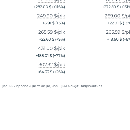
+
282.00 $
(+
116
%)
+
372.50 $
(+
151
249.90 $
/рік
269.00 $
/р
+
6.91 $
(+
3
%)
+
22.01 $
(+
9
265.59 $
/рік
265.59 $
/р
+
22.60 $
(+
9
%)
+
18.60 $
(+
8
431.00 $
/рік
+
188.01 $
(+
77
%)
307.32 $
/рік
+
64.33 $
(+
26
%)
ціальних пропозицій та акцій, нові ціни можуть відрізнятися