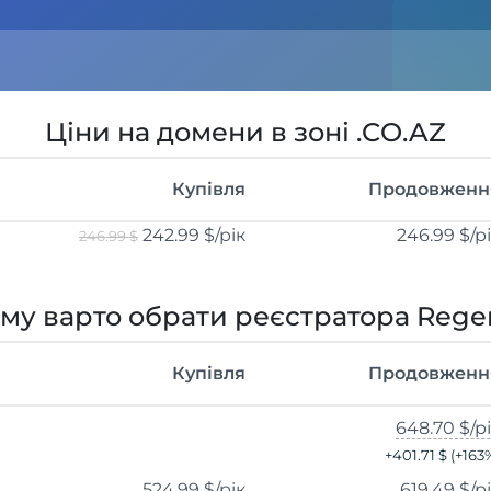
Ціни на домени в зоні .CO.AZ
Купівля
Продовженн
242.99 $
/рік
246.99 $
/р
246.99 $
му варто обрати реєстратора Rege
Купівля
Продовженн
648.70 $
/р
+
401.71 $
(+
163
524.99 $
/рік
619.49 $
/р