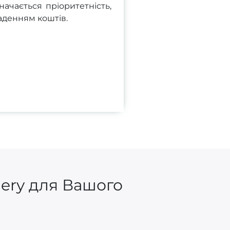
начається пріоритетність,
аденням коштів.
gery для Вашого