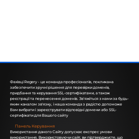
Фахівці Regery - це команда професіоналів, покликана
забезпечити зручні рішення для перевірки доменів,
придбання та керування SSL-сертифікатами, а також
реєстрації та перенесення доменів. Зв'яжіться з нами за будь-
яким каналом зв'язку, і наша команда з радістю допоможе
Вам вибрати і зареєструвати відповідні домени або SSL-
сертифікати для Вашого сайту
Панель Керування
Використання даного Сайту допускає експрес умови
використання. Використовуючи сайт, ви підтверджуєте, що