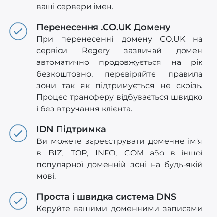
ваші сервери імен.
Перенесення .CO.UK Домену
При перенесенні домену CO.UK на
сервіси Regery зазвичай домен
автоматично продовжується на рік
безкоштовно, перевіряйте правила
зони так як підтримується не скрізь.
Процес трансферу відбувається швидко
і без втручання клієнта.
IDN Підтримка
Ви можете зареєструвати доменне ім'я
в .BIZ, .TOP, .INFO, .COM або в іншої
популярної доменній зоні на будь-якій
мові.
Проста і швидка система DNS
Керуйте вашими доменними записами