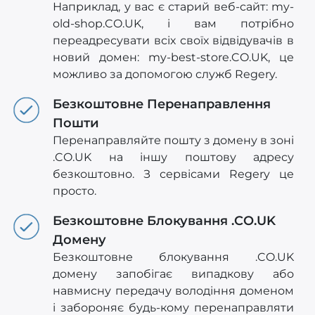
Наприклад, у вас є старий веб-сайт: my-
old-shop.CO.UK, і вам потрібно
переадресувати всіх своїх відвідувачів в
новий домен: my-best-store.CO.UK, це
можливо за допомогою служб Regery.
Безкоштовне Перенаправлення
Пошти
Перенаправляйте пошту з домену в зоні
.CO.UK на іншу поштову адресу
безкоштовно. З сервісами Regery це
просто.
Безкоштовне Блокування .CO.UK
Домену
Безкоштовне блокування .CO.UK
домену запобігає випадкову або
навмисну передачу володіння доменом
і забороняє будь-кому перенаправляти