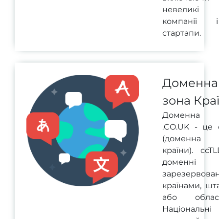
невеликі
компанії і
стартапи.
Доменна
зона Кра
Доменна 
.CO.UK - це 
(доменна 
країни). ccT
доменні з
зарезервован
країнами, шт
або област
Національні