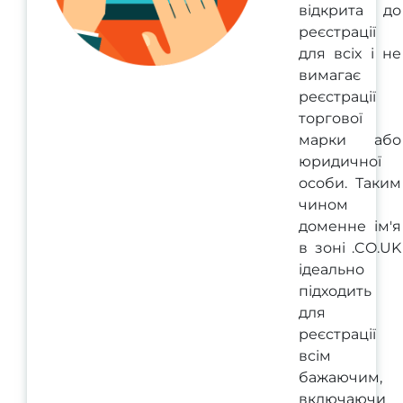
відкрита до
реєстрації
для всіх і не
вимагає
реєстрації
торгової
марки або
юридичної
особи. Таким
чином
доменне ім'я
в зоні .CO.UK
ідеально
підходить
для
реєстрації
всім
бажаючим,
включаючи