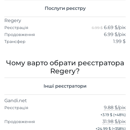
Послуги реєстру
Regery
6.69 $
/рік
Реєстрація
6.99 $
6.99 $
/рік
Продовження
1.99 $
Трансфер
Чому варто обрати реєстратора
Regery?
Інші реєстратори
Gandi.net
9.88 $
/рік
Реєстрація
+
3.19 $
(+
48
%)
31.98 $
/рік
Продовження
+
24.99 $
(+
358
%)