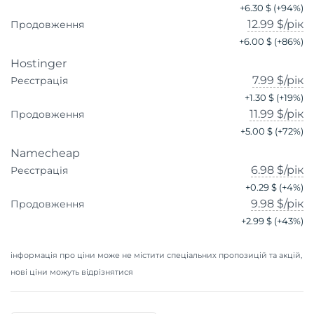
+
6.30 $
(+
94
%)
12.99 $
/рік
Продовження
+
6.00 $
(+
86
%)
Hostinger
7.99 $
/рік
Реєстрація
+
1.30 $
(+
19
%)
11.99 $
/рік
Продовження
+
5.00 $
(+
72
%)
Namecheap
6.98 $
/рік
Реєстрація
+
0.29 $
(+
4
%)
9.98 $
/рік
Продовження
+
2.99 $
(+
43
%)
інформація про ціни може не містити спеціальних пропозицій та акцій,
нові ціни можуть відрізнятися