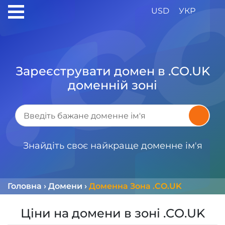
USD
УКР
Зареєструвати домен в .CO.UK
доменній зоні
Знайдіть своє найкраще доменне ім'я
Головна
›
Домени
›
Доменна Зона .CO.UK
Ціни на домени в зоні .CO.UK