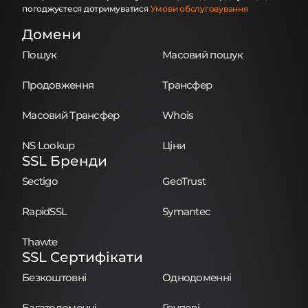
погоджуєтеся дотримуватися
Умови обслуговування
Домени
Пошук
Масовий пошук
Продовження
Трансфер
Масовий Трансфер
Whois
NS Lookup
Ціни
SSL Бренди
Sectigo
GeoTrust
RapidSSL
Symantec
Thawte
SSL Сертифікати
Безкоштовні
Однодоменні
Багатодоменні
Групові