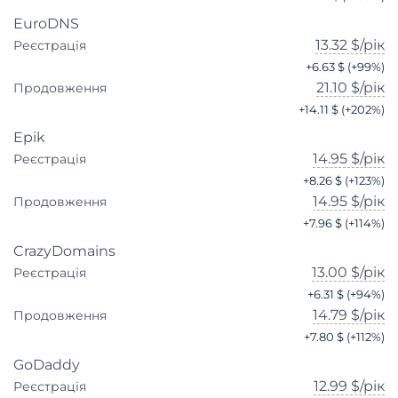
EuroDNS
13.32 $
/рік
Реєстрація
+
6.63 $
(+
99
%)
21.10 $
/рік
Продовження
+
14.11 $
(+
202
%)
Epik
14.95 $
/рік
Реєстрація
+
8.26 $
(+
123
%)
14.95 $
/рік
Продовження
+
7.96 $
(+
114
%)
CrazyDomains
13.00 $
/рік
Реєстрація
+
6.31 $
(+
94
%)
14.79 $
/рік
Продовження
+
7.80 $
(+
112
%)
GoDaddy
12.99 $
/рік
Реєстрація