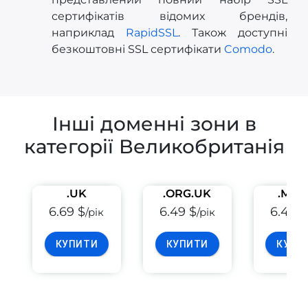
сертифікатів відомих брендів,
наприклад
RapidSSL
. Також доступні
безкоштовні SSL сертифікати
Comodo
.
Інші доменні зони в
категорії Великобританія
.UK
.ORG.UK
.ME.
6.69 $
6.49 $
6.49 $
/рік
/рік
КУПИТИ
КУПИТИ
КУПИ