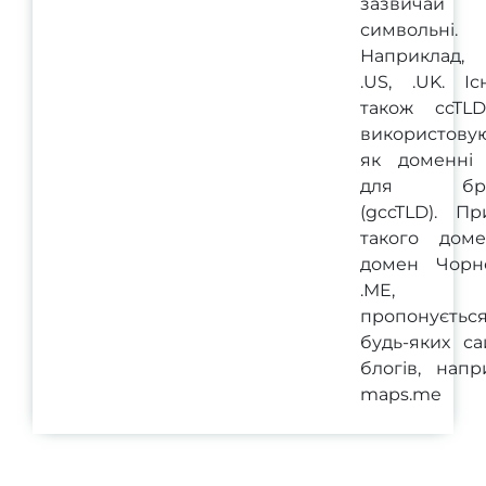
зазвичай д
символьні.
Наприклад,
.US, .UK. Іс
також ccTLD
використовую
як доменні
для бре
(gccTLD). Пр
такого дом
домен Чорно
.ME, я
пропонуєтьс
будь-яких са
блогів, напр
maps.me