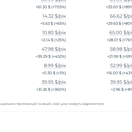
+
61.30 $
(+
705
%)
+
33.00 $
(+
89
14.32 $
/рік
66.62 $
/р
+
5.63 $
(+
65
%)
+
29.63 $
(+
80
10.83 $
/рік
65.00 $
/р
+
2.14 $
(+
25
%)
+
28.01 $
(+
76
47.98 $
/рік
58.98 $
/р
+
39.29 $
(+
452
%)
+
21.99 $
(+
59
8.99 $
/рік
52.99 $
/р
+
0.30 $
(+
3
%)
+
16.00 $
(+
43
39.95 $
/рік
39.95 $
/р
+
31.26 $
(+
360
%)
+
2.96 $
(+
8
ціальних пропозицій та акцій, нові ціни можуть відрізнятися