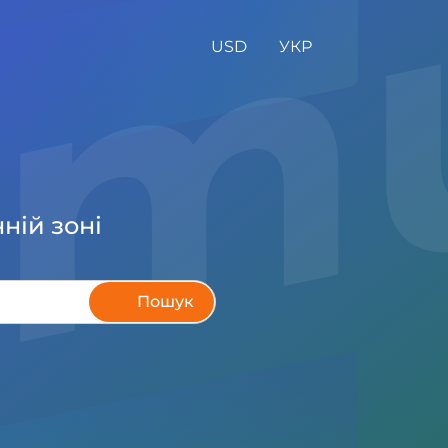
USD
УКР
ній зоні
Пошук