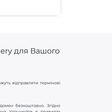
gery для Вашого
жуть відправляти термінові
 домен безкоштовно. Згідно
на. Уточнюйте в правилах