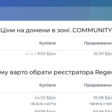
Ціни на домени в зоні .COMMUNITY
Купівля
Продовженн
8.69 $
/рік
36.99 $
/р
36.99 $
му варто обрати реєстратора Rege
Купівля
Продовженн
44.05 $
/рік
95.98 $
/р
+
35.36 $
(+
407
%)
+
58.99 $
(+
159
69.99 $
/рік
69.99 $
/р