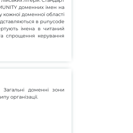
лійських літери. Стандарт
MUNITY доменних імен на
у кожної доменної області
едставляються в punycode
ертують імена в читаний
та спрощення керування
 Загальні доменні зони
пу організації.