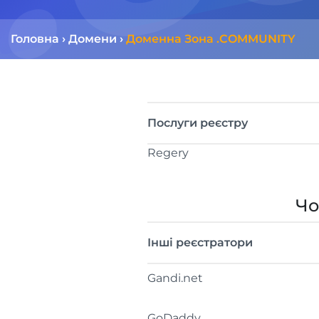
Головна
›
Домени
›
Доменна Зона .COMMUNITY
Послуги реєстру
Regery
Чо
Інші реєстратори
Gandi.net
GoDaddy