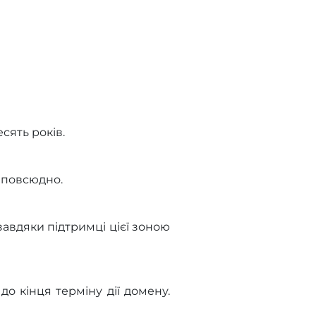
сять років.
 повсюдно.
авдяки підтримці цієї зоною
о кінця терміну дії домену.