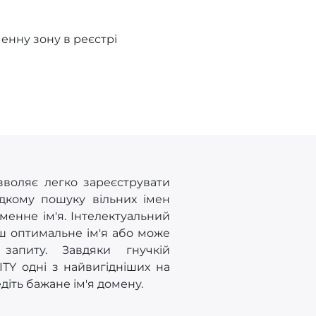
нну зону в реєстрі
зволяє легко зареєструвати
дкому пошуку вільних імен
енне ім'я. Інтелектуальний
ш оптимальне ім'я або може
запиту. Завдяки гнучкій
TY одні з найвигідніших на
діть бажане ім'я домену.