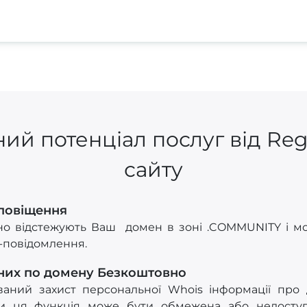
ий потенціал послуг від Re
сайту
Сповіщення
но відстежують Ваш домен в зоні .COMMUNITY і мо
S-повідомлення.
них по домену Безкоштовно
ований захист персональної Whois інформації про
и ця функція може бути обмежена або недоступ