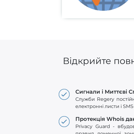
Відкрийте повн
Сигнали і Миттєві 
Служби Regery постій
електронні листи і SM
Протекція Whois да
Privacy Guard - вбуд
правил доменної зон