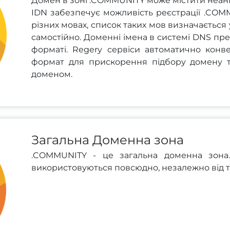
Домен в зоні .COMMUNITY може містити неанг
IDN забезпечує можливість реєстрації .COM
різних мовах, список таких мов визначається 
самостійно. Доменні імена в системі DNS пр
форматі. Regery сервіси автоматично конв
формат для прискорення підбору домену 
доменом.
Загальна Доменна зона
.COMMUNITY - це загальна доменна зона.
використовуються повсюдно, незалежно від ти