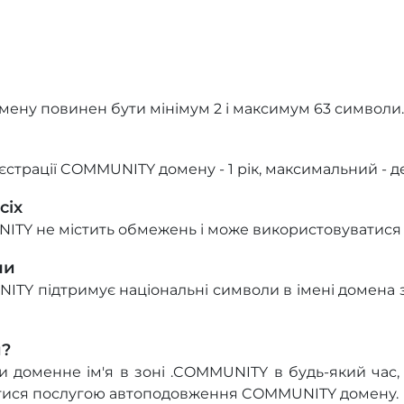
ену повинен бути мінімум 2 і максимум 63 символи.
страції COMMUNITY домену - 1 рік, максимальний - де
сіх
ITY не містить обмежень і може використовуватися
ли
TY підтримує національні символи в імені домена з
и?
доменне ім'я в зоні .COMMUNITY в будь-який час, д
тися послугою автоподовження COMMUNITY домену.