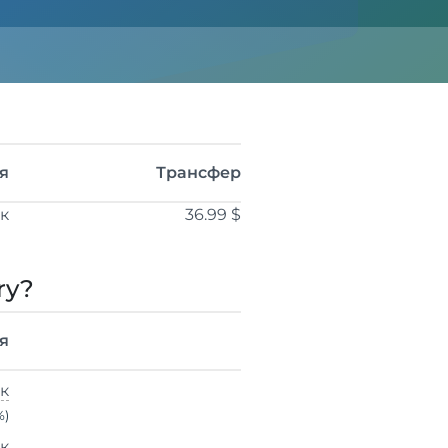
я
Трансфер
ік
36.99 $
ry?
я
ік
%)
ік