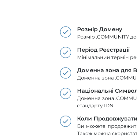
Розмір Домену
Розмір .COMMUNITY дом
Період Реєстрації
Мінімальний термін реє
Доменна зона для В
Доменна зона .COMMUN
Національні Симво
Доменна зона .COMMUNI
стандарту IDN.
Коли Продовжуват
Ви можете продовжити 
Також можна скориста