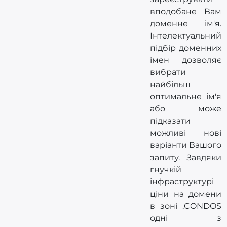
вподобане Вам
доменне ім'я.
Інтелектуальний
підбір доменних
імен дозволяє
вибрати
найбільш
оптимальне ім'я
або може
підказати
можливі нові
варіанти Вашого
запиту. Завдяки
гнучкій
інфраструктурі
ціни на домени
в зоні .CONDOS
одні з