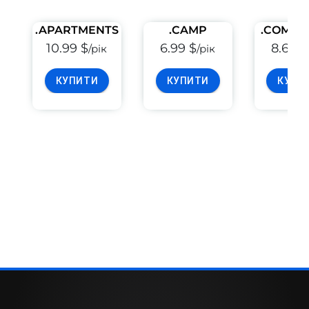
.APARTMENTS
.CAMP
.COMMU
10.99 $
6.99 $
8.69 $
/рік
/рік
КУПИТИ
КУПИТИ
КУПИ