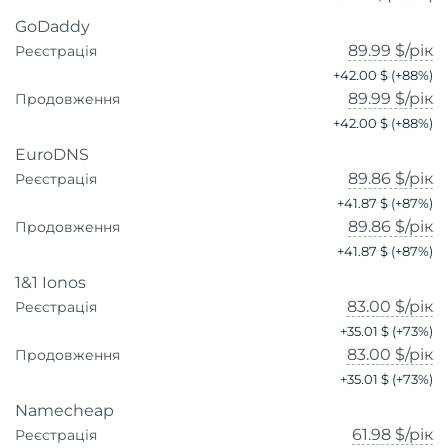
GoDaddy
89.99 $
/рік
Реєстрація
+
42.00 $
(+
88
%)
89.99 $
/рік
Продовження
+
42.00 $
(+
88
%)
EuroDNS
89.86 $
/рік
Реєстрація
+
41.87 $
(+
87
%)
89.86 $
/рік
Продовження
+
41.87 $
(+
87
%)
1&1 Ionos
83.00 $
/рік
Реєстрація
+
35.01 $
(+
73
%)
83.00 $
/рік
Продовження
+
35.01 $
(+
73
%)
Namecheap
61.98 $
/рік
Реєстрація