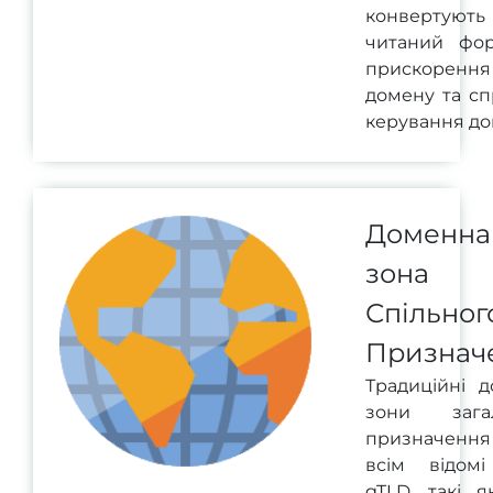
конвертують
читаний фо
прискорення
домену та с
керування до
Доменна
зона
Спільног
Признач
Традиційні д
зони загал
призначенн
всім відом
gTLD, такі я