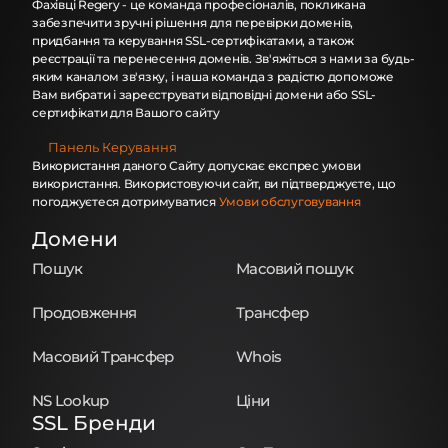
Фахівці Regery - це команда професіоналів, покликана
забезпечити зручні рішення для перевірки доменів,
придбання та керування SSL-сертифікатами, а також
реєстрації та перенесення доменів. Зв'яжіться з нами за будь-
яким каналом зв'язку, і наша команда з радістю допоможе
Вам вибрати і зареєструвати відповідні домени або SSL-
сертифікати для Вашого сайту
Панель Керування
Використання даного Сайту допускає експрес умови
використання. Використовуючи сайт, ви підтверджуєте, що
погоджуєтеся дотримуватися
Умови обслуговування
Домени
Пошук
Масовий пошук
Продовження
Трансфер
Масовий Трансфер
Whois
NS Lookup
Ціни
SSL Бренди