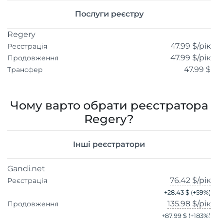
Послуги реєстру
Regery
47.99 $
/рік
Реєстрація
47.99 $
/рік
Продовження
47.99 $
Трансфер
Чому варто обрати реєстратора
Regery?
Інші реєстратори
Gandi.net
76.42 $
/рік
Реєстрація
+
28.43 $
(+
59
%)
135.98 $
/рік
Продовження
+
87.99 $
(+
183
%)