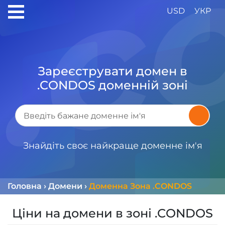
USD
УКР
Зареєструвати домен в
.CONDOS доменній зоні
Знайдіть своє найкраще доменне ім'я
Головна
›
Домени
›
Доменна Зона .CONDOS
Ціни на домени в зоні .CONDOS