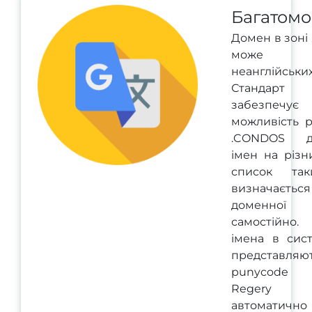
Багатомо
Домен в зоні
може мі
неанглійськи
Стандар
забезпечує
можливість р
.CONDOS д
імен на різн
список та
визначається
доменної 
самостійно.
імена в сис
представля
punycode ф
Regery с
автоматично