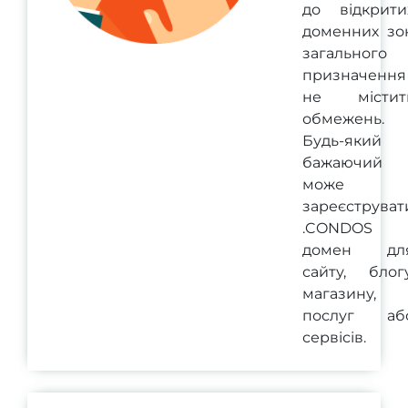
до відкрити
доменних зо
загального
призначення 
не містит
обмежень.
Будь-який
бажаючий
може
зареєструват
.CONDOS
домен дл
сайту, блогу
магазину,
послуг аб
сервісів.