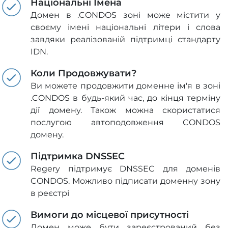
Національні Імена
Домен в .CONDOS зоні може містити у
своєму імені національні літери і слова
завдяки реалізованій підтримці стандарту
IDN.
Коли Продовжувати?
Ви можете продовжити доменне ім'я в зоні
.CONDOS в будь-який час, до кінця терміну
дії домену. Також можна скористатися
послугою автоподовження CONDOS
домену.
Підтримка DNSSEC
Regery підтримує DNSSEC для доменів
CONDOS. Можливо підписати доменну зону
в реєстрі
Вимоги до місцевої присутності
Домен може бути зареєстрований без