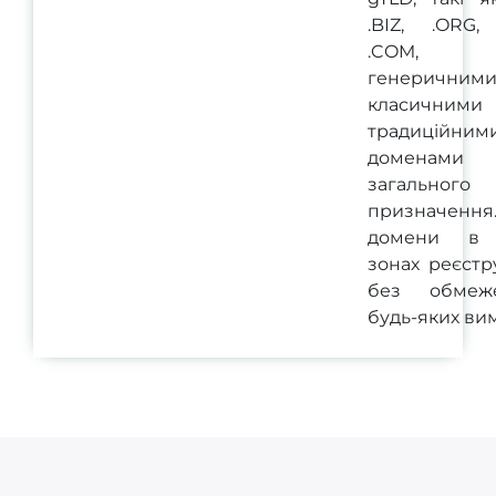
.BIZ, .ORG, 
.COM, з
генеричними
класичним
традиційним
доменами
загального
призначенн
домени в 
зонах реєстр
без обмеж
будь-яких вим