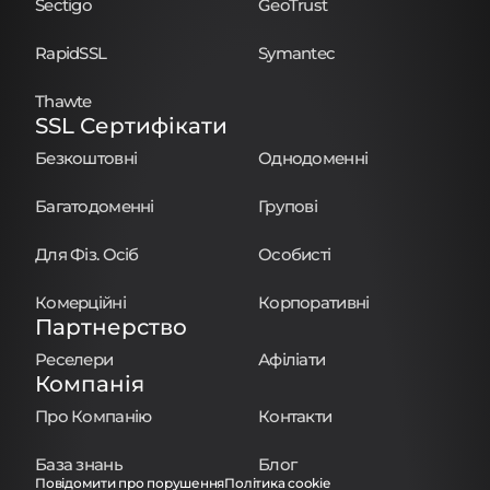
Sectigo
GeoTrust
RapidSSL
Symantec
Thawte
SSL Сертифікати
Безкоштовні
Однодоменні
Багатодоменні
Групові
Для Фіз. Осіб
Особисті
Комерційні
Корпоративні
Партнерство
Реселери
Афіліати
Компанія
Про Компанію
Контакти
База знань
Блог
Повідомити про порушення
Політика cookie