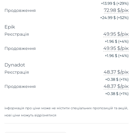
+
13.99 $
(+
29
%)
72.98 $
/рік
Продовження
+
24.99 $
(+
52
%)
Epik
49.95 $
/рік
Реєстрація
+
1.96 $
(+
4
%)
49.95 $
/рік
Продовження
+
1.96 $
(+
4
%)
Dynadot
48.37 $
/рік
Реєстрація
+
0.38 $
(+
1
%)
48.37 $
/рік
Продовження
+
0.38 $
(+
1
%)
інформація про ціни може не містити спеціальних пропозицій та акцій,
нові ціни можуть відрізнятися