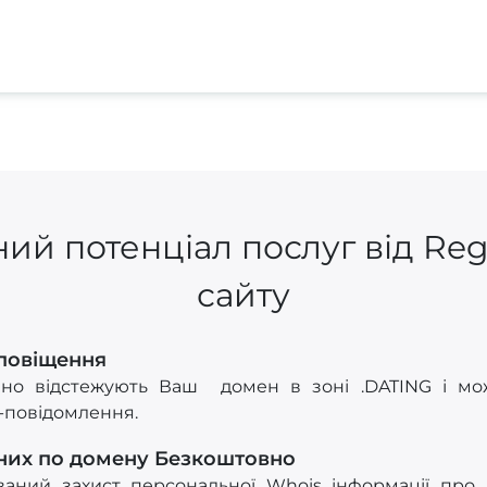
ий потенціал послуг від Re
сайту
Сповіщення
йно відстежують Ваш домен в зоні .DATING і мож
S-повідомлення.
них по домену Безкоштовно
ований захист персональної Whois інформації про