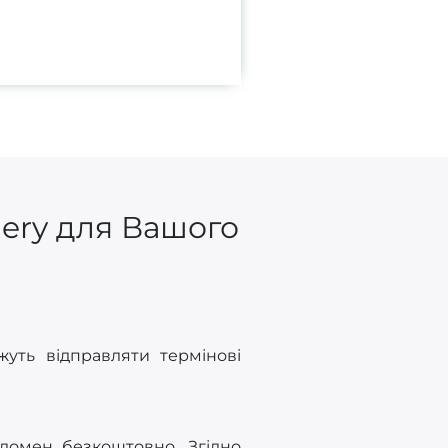
gery для Вашого
уть відправляти термінові
 домен безкоштовно. Згідно