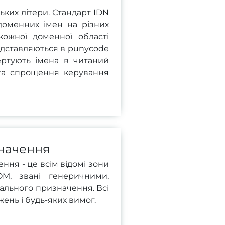
ьких літери. Стандарт IDN
доменних імен на різних
кожної доменної області
едставляються в punycode
ертують імена в читаний
та спрощення керування
начення
ння - це всім відомі зони
COM, звані генеричними,
льного призначення. Всі
ень і будь-яких вимог.