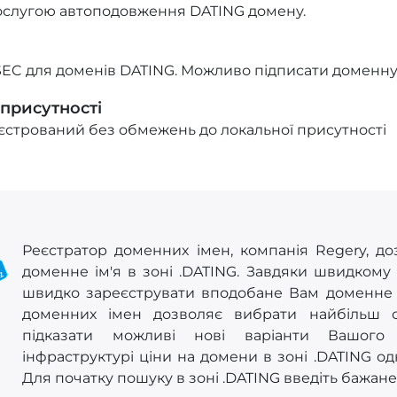
ослугою автоподовження DATING домену.
EC для доменів DATING. Можливо підписати доменну 
 присутності
стрований без обмежень до локальної присутності
Реєстратор доменних імен, компанія Regery, до
доменне ім'я в зоні .DATING. Завдяки швидкому
швидко зареєструвати вподобане Вам доменне ім
доменних імен дозволяє вибрати найбільш 
підказати можливі нові варіанти Вашого 
інфраструктурі ціни на домени в зоні .DATING од
Для початку пошуку в зоні .DATING введіть бажане 