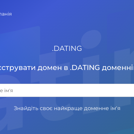
at
панія
.
DATING
струвати домен в .DATING доменні
Знайдіть своє найкраще доменне ім'я