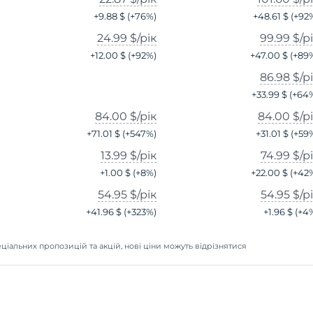
+
9.88 $
(+
76
%)
+
48.61 $
(+
92
24.99 $
/рік
99.99 $
/р
+
12.00 $
(+
92
%)
+
47.00 $
(+
89
86.98 $
/р
+
33.99 $
(+
64
84.00 $
/рік
84.00 $
/р
+
71.01 $
(+
547
%)
+
31.01 $
(+
59
13.99 $
/рік
74.99 $
/р
+
1.00 $
(+
8
%)
+
22.00 $
(+
42
54.95 $
/рік
54.95 $
/р
+
41.96 $
(+
323
%)
+
1.96 $
(+
4
ціальних пропозицій та акцій, нові ціни можуть відрізнятися