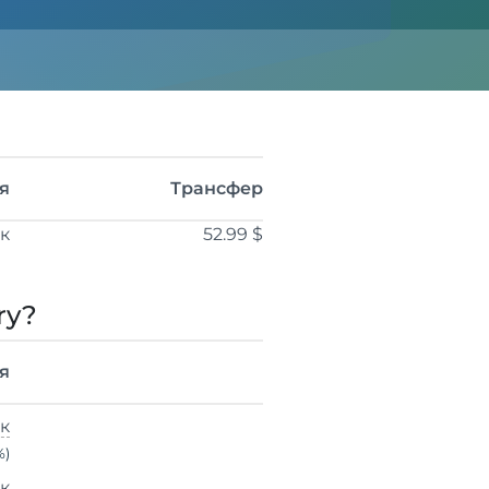
я
Трансфер
ік
52.99 $
ry?
я
ік
%)
ік