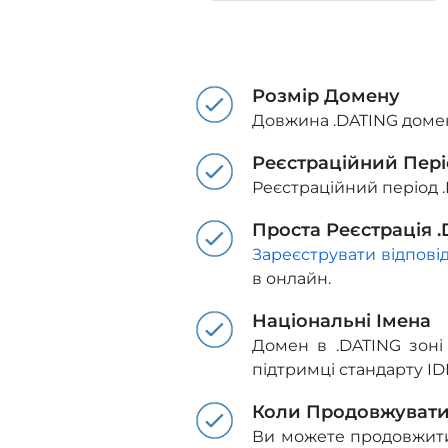
Розмір Домену
Довжина .DATING домен
Реєстраційний Пер
Реєстраційний період .
Проста Реєстрація 
Зареєструвати відпові
в онлайн.
Національні Імена
Домен в .DATING зоні 
підтримці стандарту ID
Коли Продовжуват
Ви можете продовжити д