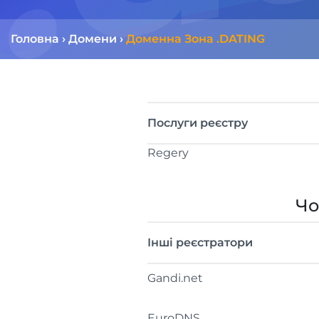
Головна
›
Домени
›
Доменна Зона .DATING
Послуги реєстру
Regery
Чо
Інші реєстратори
Gandi.net
EuroDNS