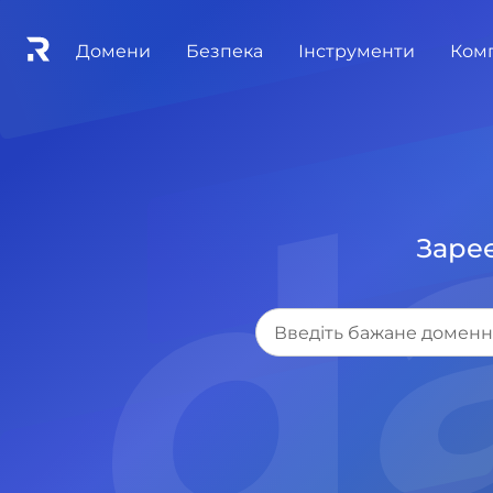
.d
Домени
Безпека
Інструменти
Ком
Зареє