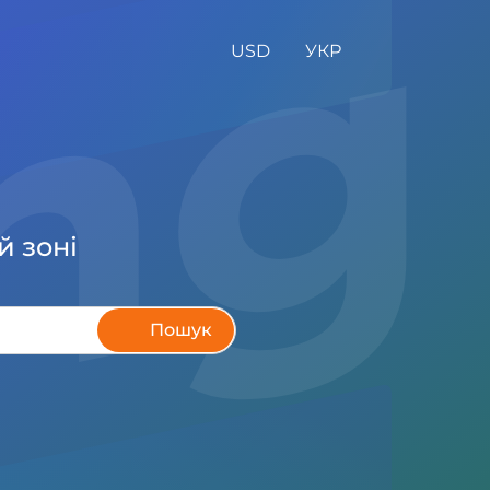
in
USD
УКР
й зоні
Пошук