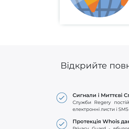
Відкрийте повн
Сигнали і Миттєві 
Служби Regery пості
електронні листи і SM
Протекція Whois да
Privacy Guard - вбуд