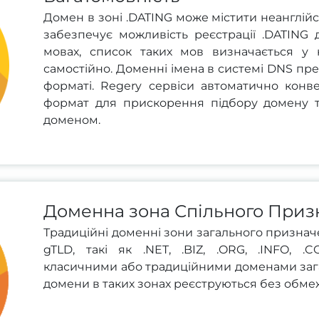
Домен в зоні .DATING може містити неанглійс
забезпечує можливість реєстрації .DATING 
мовах, список таких мов визначається у 
самостійно. Доменні імена в системі DNS пр
форматі. Regery сервіси автоматично конв
формат для прискорення підбору домену 
доменом.
Доменна зона Спільного Приз
Традиційні доменні зони загального призначе
gTLD, такі як .NET, .BIZ, .ORG, .INFO, .
класичними або традиційними доменами зага
домени в таких зонах реєструються без обмеж