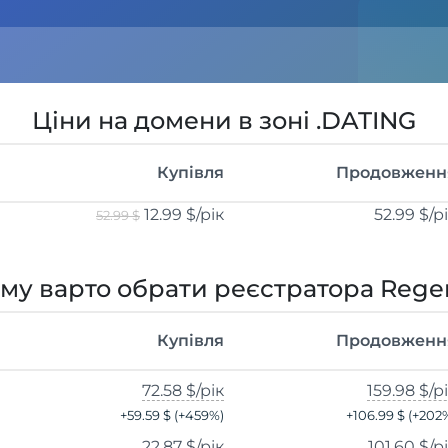
Ціни на домени в зоні .DATING
Купівля
Продовженн
12.99 $
/рік
52.99 $
/р
52.99 $
му варто обрати реєстратора Rege
Купівля
Продовженн
72.58 $
/рік
159.98 $
/р
+
59.59 $
(+
459
%)
+
106.99 $
(+
202
22.87 $
/рік
101.60 $
/р