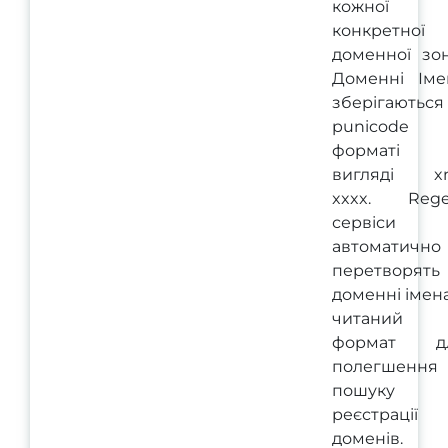
кожної
конкретної
доменної зон
Доменні Іме
зберігаються
punicode
форматі
вигляді xn
xxxx. Rege
сервіси
автоматично
перетворять
доменні імен
читаний
формат д
полегшення
пошуку 
реєстрації
доменів.