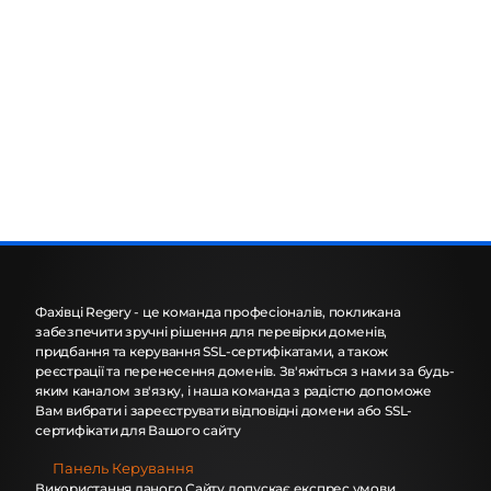
Фахівці Regery - це команда професіоналів, покликана
забезпечити зручні рішення для перевірки доменів,
придбання та керування SSL-сертифікатами, а також
реєстрації та перенесення доменів. Зв'яжіться з нами за будь-
яким каналом зв'язку, і наша команда з радістю допоможе
Вам вибрати і зареєструвати відповідні домени або SSL-
сертифікати для Вашого сайту
Панель Керування
Використання даного Сайту допускає експрес умови