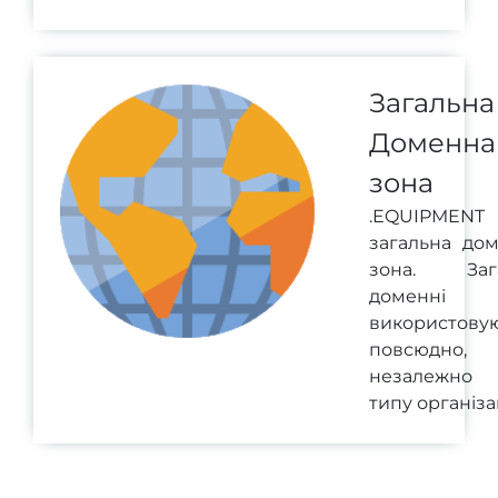
Загальна
Доменна
зона
.EQUIPMENT 
загальна до
зона. Зага
доменні 
використову
повсюдно,
незалежно
типу організац