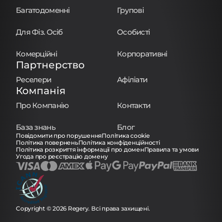
Багатодоменні
Групові
Для Фіз. Осіб
Особисті
Комерційні
Корпоративні
Партнерство
Реселери
Афіліати
Компанія
Про Компанію
Контакти
База знань
Блог
Повідомити про порушення
Політика cookie
Політика повернень
Політика конфіденційності
Політика розкриття інформації про домен
Правила та умови
Угода про реєстрацію домену
Copyright © 2026 Regery. Всі права захищені.