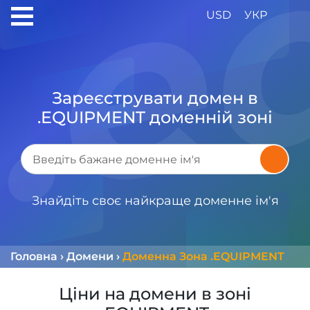
USD
УКР
Зареєструвати домен в
.EQUIPMENT доменній зоні
Знайдіть своє найкраще доменне ім'я
Головна
›
Домени
›
Доменна Зона .EQUIPMENT
Ціни на домени в зоні