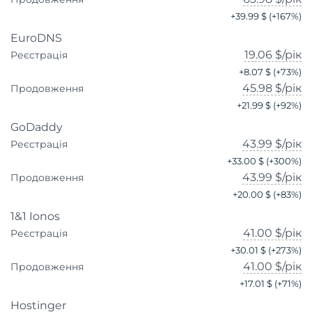
+
39.99 $
(+
167
%)
EuroDNS
19.06 $
/рік
Реєстрація
+
8.07 $
(+
73
%)
45.98 $
/рік
Продовження
+
21.99 $
(+
92
%)
GoDaddy
43.99 $
/рік
Реєстрація
+
33.00 $
(+
300
%)
43.99 $
/рік
Продовження
+
20.00 $
(+
83
%)
1&1 Ionos
41.00 $
/рік
Реєстрація
+
30.01 $
(+
273
%)
41.00 $
/рік
Продовження
+
17.01 $
(+
71
%)
Hostinger