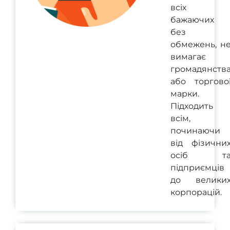
всіх
бажаючих
без
обмежень, н
вимагає
громадянств
або торгово
марки.
Підходить
всім,
починаючи
від фізични
осіб т
підприємців
до велики
корпорацій.