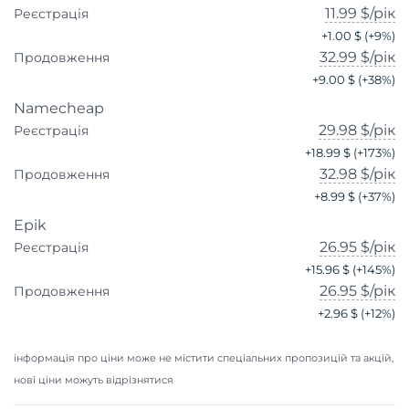
11.99 $
/рік
Реєстрація
+
1.00 $
(+
9
%)
32.99 $
/рік
Продовження
+
9.00 $
(+
38
%)
Namecheap
29.98 $
/рік
Реєстрація
+
18.99 $
(+
173
%)
32.98 $
/рік
Продовження
+
8.99 $
(+
37
%)
Epik
26.95 $
/рік
Реєстрація
+
15.96 $
(+
145
%)
26.95 $
/рік
Продовження
+
2.96 $
(+
12
%)
інформація про ціни може не містити спеціальних пропозицій та акцій,
нові ціни можуть відрізнятися