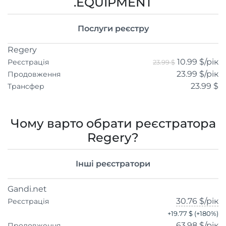
.EQUIPMENT
Послуги реєстру
Regery
10.99 $
/рік
Реєстрація
23.99 $
23.99 $
/рік
Продовження
23.99 $
Трансфер
Чому варто обрати реєстратора
Regery?
Інші реєстратори
Gandi.net
30.76 $
/рік
Реєстрація
+
19.77 $
(+
180
%)
63.98 $
/рік
Продовження