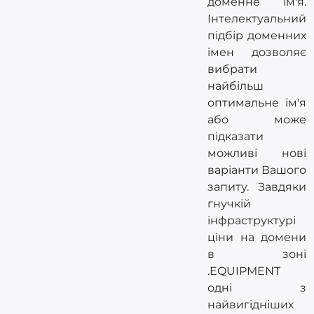
доменне ім'я.
Інтелектуальний
підбір доменних
імен дозволяє
вибрати
найбільш
оптимальне ім'я
або може
підказати
можливі нові
варіанти Вашого
запиту. Завдяки
гнучкій
інфраструктурі
ціни на домени
в зоні
.EQUIPMENT
одні з
найвигідніших