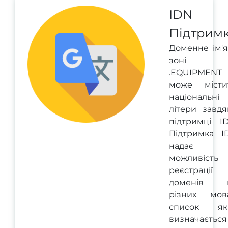
IDN
Підтрим
Доменне ім'я
зоні
.EQUIPMENT
може місти
національні
літери завдя
підтримці ID
Підтримка I
надає
можливість
реєстрації
доменів 
різних мова
список як
визначається