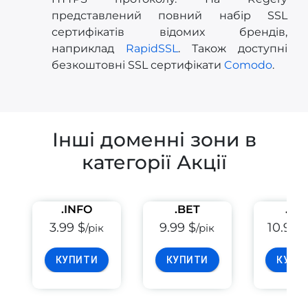
представлений повний набір SSL
сертифікатів відомих брендів,
наприклад
RapidSSL
. Також доступні
безкоштовні SSL сертифікати
Comodo
.
Інші доменні зони в
категорії Акції
.INFO
.BET
.PE
3.99 $
9.99 $
10.99 
/рік
/рік
КУПИТИ
КУПИТИ
КУПИ