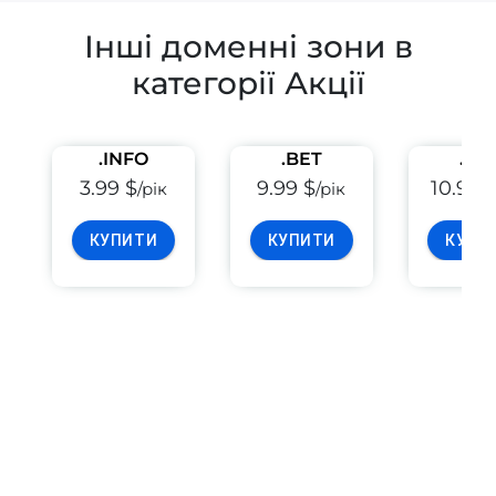
Інші доменні зони в
категорії Акції
.INFO
.BET
.PE
3.99 $
9.99 $
10.99 
/рік
/рік
КУПИТИ
КУПИТИ
КУПИ