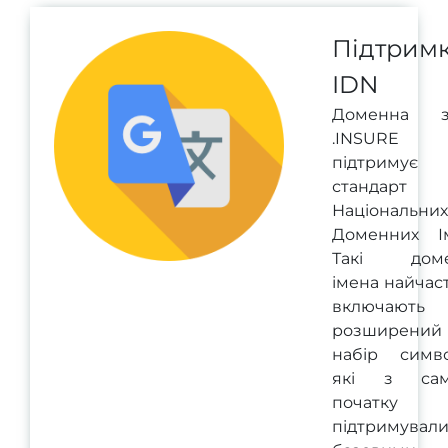
Підтрим
IDN
Доменна з
.INSURE
підтримує
стандарт
Національних
Доменних І
Такі доме
імена найчас
включають
розширений
набір симво
які з сам
початку
підтримувал