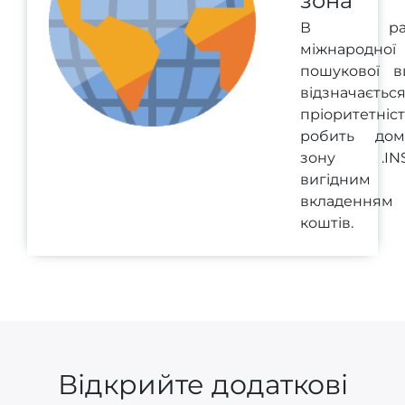
зона
В рам
міжнародної
пошукової в
відзначаєтьс
пріоритетніст
робить дом
зону .IN
вигідним
вкладенням
коштів.
Відкрийте додаткові