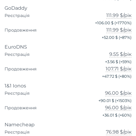
GoDaddy
111.99 $
/рік
Реєстрація
+
106.00 $
(+
1770
%)
111.99 $
/рік
Продовження
+
52.00 $
(+
87
%)
EuroDNS
9.55 $
/рік
Реєстрація
+
3.56 $
(+
59
%)
107.71 $
/рік
Продовження
+
47.72 $
(+
80
%)
1&1 Ionos
96.00 $
/рік
Реєстрація
+
90.01 $
(+
1503
%)
96.00 $
/рік
Продовження
+
36.01 $
(+
60
%)
Namecheap
76.98 $
/рік
Реєстрація