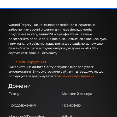
Фахівці Regery - це команда професіоналів, покликана
забезпечити зручні рішення для перевірки доменів,
придбання та керування SSL-сертифікатами, а також
реєстрації та перенесення доменів. Зв'яжіться з нами за будь-
яким каналом зв'язку, і наша команда з радістю допоможе
Вам вибрати і зареєструвати відповідні домени або SSL-
сертифікати для Вашого сайту
Панель Керування
Використання даного Сайту допускає експрес умови
використання. Використовуючи сайт, ви підтверджуєте, що
погоджуєтеся дотримуватися
Умови обслуговування
Домени
Пошук
Масовий пошук
Продовження
Трансфер
Масовий Трансфер
Whois