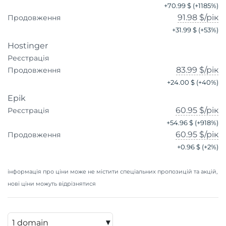
+
70.99 $
(+
1185
%)
91.98 $
/рік
Продовження
+
31.99 $
(+
53
%)
Hostinger
Реєстрація
83.99 $
/рік
Продовження
+
24.00 $
(+
40
%)
Epik
60.95 $
/рік
Реєстрація
+
54.96 $
(+
918
%)
60.95 $
/рік
Продовження
+
0.96 $
(+
2
%)
інформація про ціни може не містити спеціальних пропозицій та акцій,
нові ціни можуть відрізнятися
▾