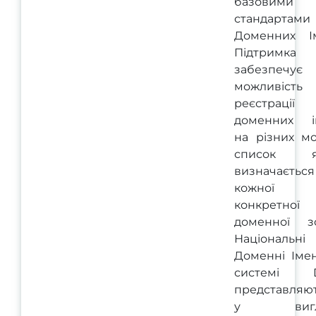
базовими
стандартами
Доменних І
Підтримка 
забезпечує
можливість
реєстрації
доменних і
на різних мо
список я
визначається
кожної
конкретної
доменної з
Національні
Доменні Іме
системі 
представляю
у вигля