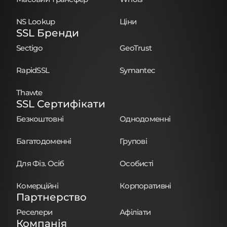
NS Lookup
Ціни
SSL Бренди
Sectigo
GeoTrust
RapidSSL
Symantec
Thawte
SSL Сертифікати
Безкоштовні
Однодоменні
Багатодоменні
Групові
Для Фіз. Осіб
Особисті
Комерційні
Корпоративні
Партнерство
Реселери
Афіліати
Компанія