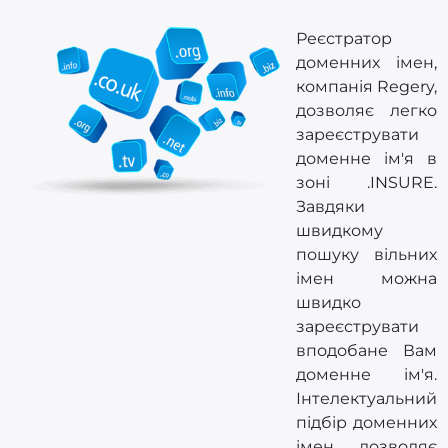
Реєстратор
доменних імен,
компанія Regery,
дозволяє легко
зареєструвати
доменне ім'я в
зоні .INSURE.
Завдяки
швидкому
пошуку вільних
імен можна
швидко
зареєструвати
вподобане Вам
доменне ім'я.
Інтелектуальний
підбір доменних
імен дозволяє