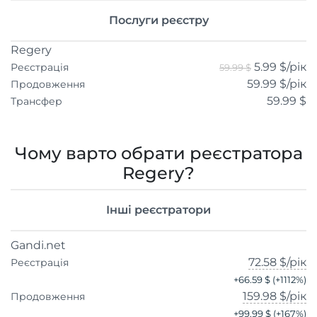
Послуги реєстру
Regery
5.99 $
/рік
Реєстрація
59.99 $
59.99 $
/рік
Продовження
59.99 $
Трансфер
Чому варто обрати реєстратора
Regery?
Інші реєстратори
Gandi.net
72.58 $
/рік
Реєстрація
+
66.59 $
(+
1112
%)
159.98 $
/рік
Продовження
+
99.99 $
(+
167
%)