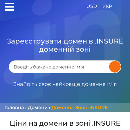
USD
УКР
Зареєструвати домен в .INSURE
доменній зоні
Знайдіть своє найкраще доменне ім'я
Головна
›
Домени
›
Доменна Зона .INSURE
Ціни на домени в зоні .INSURE