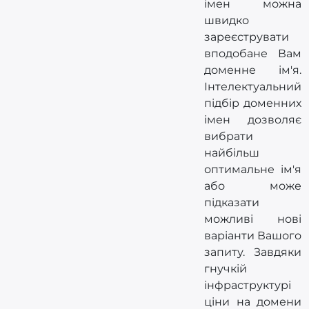
імен можна
швидко
зареєструвати
вподобане Вам
доменне ім'я.
Інтелектуальний
підбір доменних
імен дозволяє
вибрати
найбільш
оптимальне ім'я
або може
підказати
можливі нові
варіанти Вашого
запиту. Завдяки
гнучкій
інфраструктурі
ціни на домени