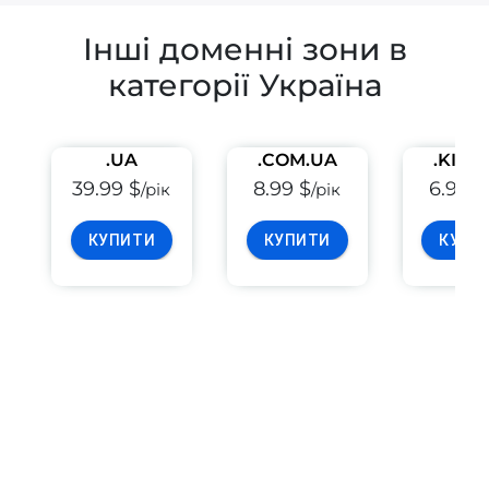
Інші доменні зони в
категорії Україна
.UA
.COM.UA
.KIEV
39.99 $
8.99 $
6.99 $
/рік
/рік
КУПИТИ
КУПИТИ
КУПИ