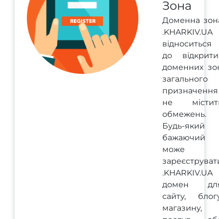
Зона
Доменна зон
.KHARKIV.UA
відноситься
до відкрити
доменних зо
загального
призначення 
не містит
обмежень.
Будь-який
бажаючий
може
зареєструват
.KHARKIV.UA
домен дл
сайту, блогу
магазину,