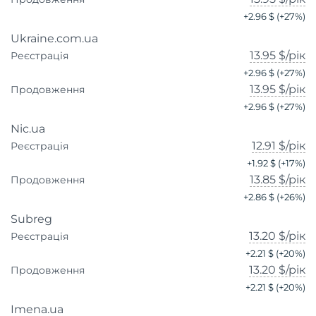
+
2.96 $
(+
27
%)
Ukraine.com.ua
13.95 $
/рік
Реєстрація
+
2.96 $
(+
27
%)
13.95 $
/рік
Продовження
+
2.96 $
(+
27
%)
Nic.ua
12.91 $
/рік
Реєстрація
+
1.92 $
(+
17
%)
13.85 $
/рік
Продовження
+
2.86 $
(+
26
%)
Subreg
13.20 $
/рік
Реєстрація
+
2.21 $
(+
20
%)
13.20 $
/рік
Продовження
+
2.21 $
(+
20
%)
Imena.ua