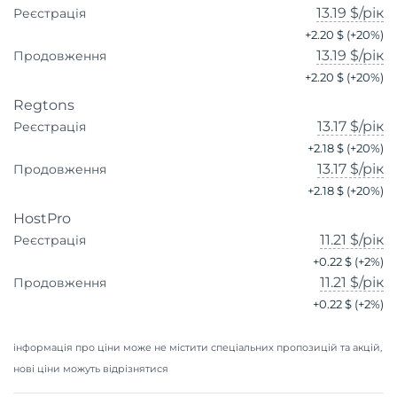
13.19 $
/рік
Реєстрація
+
2.20 $
(+
20
%)
13.19 $
/рік
Продовження
+
2.20 $
(+
20
%)
Regtons
13.17 $
/рік
Реєстрація
+
2.18 $
(+
20
%)
13.17 $
/рік
Продовження
+
2.18 $
(+
20
%)
HostPro
11.21 $
/рік
Реєстрація
+
0.22 $
(+
2
%)
11.21 $
/рік
Продовження
+
0.22 $
(+
2
%)
інформація про ціни може не містити спеціальних пропозицій та акцій,
нові ціни можуть відрізнятися