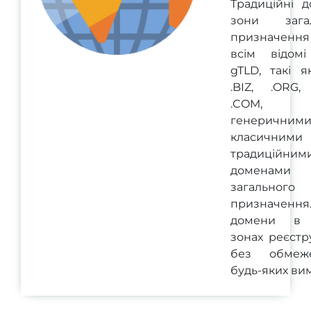
Традиційні д
зони загал
призначенн
всім відом
gTLD, такі я
.BIZ, .ORG, 
.COM, з
генеричними
класичним
традиційним
доменами
загального
призначенн
домени в 
зонах реєстр
без обмеж
будь-яких вим