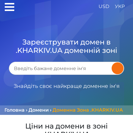
USD
УКР
Зареєструвати домен в
.KHARKIV.UA доменній зоні
Знайдіть своє найкраще доменне ім'я
Головна
›
Домени
›
Доменна Зона .KHARKIV.UA
Ціни на домени в зоні