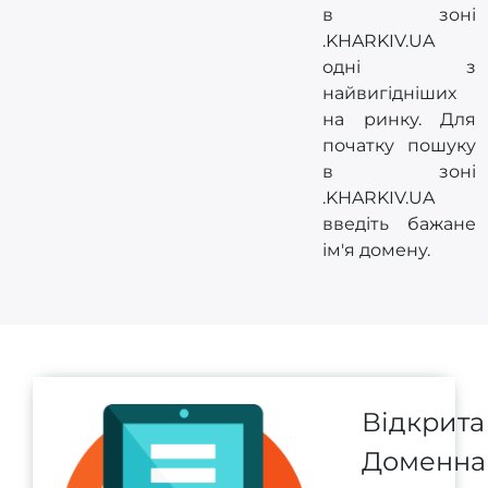
в зоні
.KHARKIV.UA
одні з
найвигідніших
на ринку. Для
початку пошуку
в зоні
.KHARKIV.UA
введіть бажане
ім'я домену.
Відкрита
Доменна