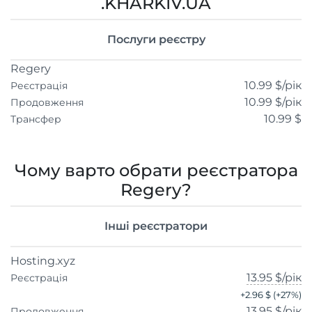
.KHARKIV.UA
Послуги реєстру
Regery
10.99 $
/рік
Реєстрація
10.99 $
/рік
Продовження
10.99 $
Трансфер
Чому варто обрати реєстратора
Regery?
Інші реєстратори
Hosting.xyz
13.95 $
/рік
Реєстрація
+
2.96 $
(+
27
%)
13.95 $
/рік
Продовження