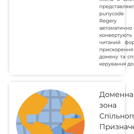
представля
punycode ф
Regery с
автоматично
конвертують
читаний фо
прискорення
домену та с
керування до
Доменна
зона
Спільног
Признач