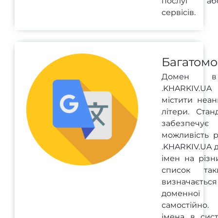
послуг аб
сервісів.
Багатомо
Домен в
.KHARKIV.
містити неан
літери. Стан
забезпечує
можливість р
.KHARKIV.UA 
імен на різн
список та
визначається
доменної 
самостійно.
імена в сис