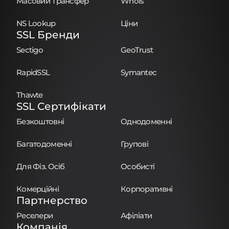
Масовий Трансфер
Whois
NS Lookup
Ціни
SSL Бренди
Sectigo
GeoTrust
RapidSSL
Symantec
Thawte
SSL Сертифікати
Безкоштовні
Однодоменні
Багатодоменні
Групові
Для Фіз. Осіб
Особисті
Комерційні
Корпоративні
Партнерство
Реселери
Афіліати
Компанія