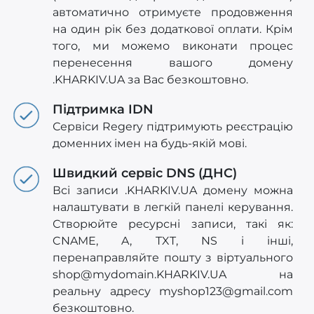
автоматично отримуєте продовження
на один рік без додаткової оплати. Крім
того, ми можемо виконати процес
перенесення вашого домену
.KHARKIV.UA за Вас безкоштовно.
Підтримка IDN
Сервіси Regery підтримують реєстрацію
доменних імен на будь-якій мові.
Швидкий сервіс DNS (ДНС)
Всі записи .KHARKIV.UA домену можна
налаштувати в легкій панелі керування.
Створюйте ресурсні записи, такі як:
CNAME, A, TXT, NS і інші,
перенаправляйте пошту з віртуального
shop@mydomain.KHARKIV.UA
на
реальну адресу
myshop123@gmail.com
безкоштовно.