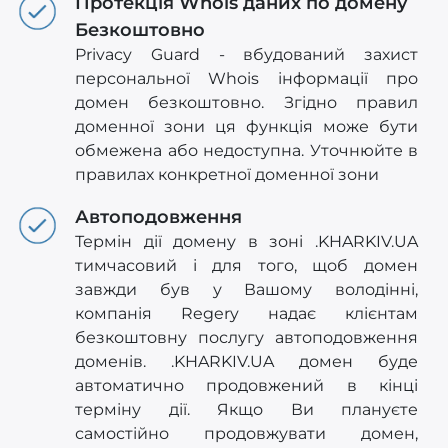
Протекція Whois даних по домену
Безкоштовно
Privacy Guard - вбудований захист
персональної Whois інформації про
домен безкоштовно. Згідно правил
доменної зони ця функція може бути
обмежена або недоступна. Уточнюйте в
правилах конкретної доменної зони
Автоподовження
Термін дії домену в зоні .KHARKIV.UA
тимчасовий і для того, щоб домен
завжди був у Вашому володінні,
компанія Regery надає клієнтам
безкоштовну послугу автоподовження
доменів. .KHARKIV.UA домен буде
автоматично продовжений в кінці
терміну дії. Якщо Ви плануєте
самостійно продовжувати домен,