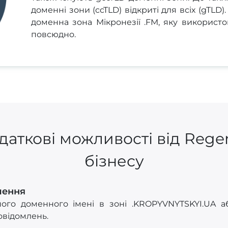
доменні зони (ccTLD) відкриті для всіх (gTLD)
доменна зона Мікронезії .FM, яку використо
повсюдно.
даткові можливості від Rege
бізнесу
лення
ого доменного імені в зоні .KROPYVNYTSKYI.UA аб
овідомлень.