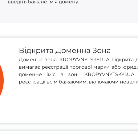
введіть бажане ім'я домену.
Відкрита Доменна Зона
Доменна зона .KROPYVNYTSKYI.UA відкрита до
вимагає реєстрації торгової марки або юрид
доменне ім'я в зоні .KROPYVNYTSKYI.UA 
реєстрації всім бажаючим, включаючи невеликі