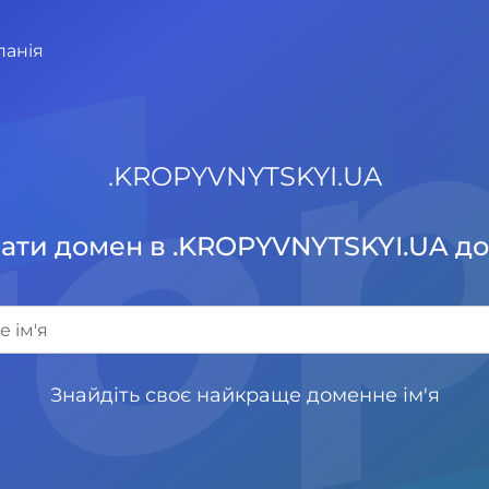
панія
.
KROPYVNYTSKYI.UA
ати домен в .KROPYVNYTSKYI.UA до
Знайдіть своє найкраще доменне ім'я