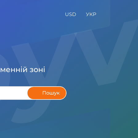
USD
УКР
менній зоні
Пошук