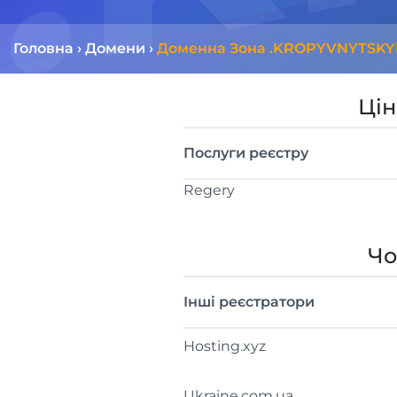
Головна
›
Домени
›
Доменна Зона .KROPYVNYTSKY
Цін
Послуги реєстру
Regery
Чо
Інші реєстратори
Hosting.xyz
Ukraine.com.ua