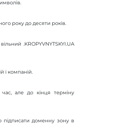
имволів.
ого року до десяти років.
 вільний .KROPYVNYTSKYI.UA
й і компаній.
час, але до кінця терміну
 підписати доменну зону в