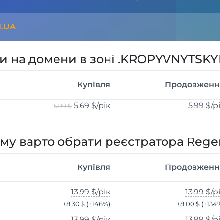
I.UA
и на домени в зоні .KROPYVNYTSKY
Купівля
Продовженн
5.69 $
/рік
5.99 $
/р
5.99 $
му варто обрати реєстратора Rege
Купівля
Продовженн
13.99 $
/рік
13.99 $
/р
+
8.30 $
(+
146
%)
+
8.00 $
(+
134
13.99 $
/рік
13.99 $
/р