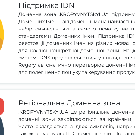
Підтримка IDN
Доменна зона .KROPYVNYTSKYI.UA підтриму
Доменних Імен. Такі доменні імена найчаст
набір символів, які з самого початку не 
стандартами Доменних Імен. Підтримка ID
реєстрації доменних імен на різних мовах, 
для кожної конкретної доменної зони. Наці
системі DNS представляються у вигляді спец
Regery автоматично перетворює доменні ім
для полегшення пошуку та керування продук
Регіональна Доменна зона
.KROPYVNYTSKYI.UA це регіональна доменна з
доменні зони закріплюються за країнами,
Часто складаються з двох символів, наприклад
Також існують gccTLD доменні зони. До таки