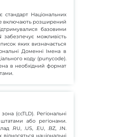
є стандарт Національних
іше включають розширений
підтримувалися базовими
N забезпечує можливість
список яких визначається
ональні Доменні Імена в
іального коду (punycode).
ена в необхідний формат
тами.
она (ccTLD). Регіональні
 штатами або регіонами.
 .RU, .US, .EU, .BZ, .IN.
х відносяться національні