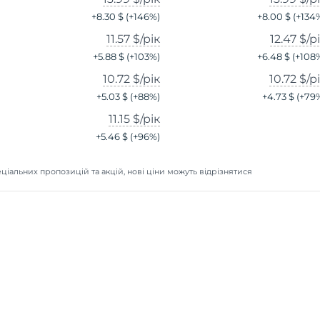
+
8.30 $
(+
146
%)
+
8.00 $
(+
134
11.57 $
/рік
12.47 $
/р
+
5.88 $
(+
103
%)
+
6.48 $
(+
108
10.72 $
/рік
10.72 $
/р
+
5.03 $
(+
88
%)
+
4.73 $
(+
79
11.15 $
/рік
+
5.46 $
(+
96
%)
ціальних пропозицій та акцій, нові ціни можуть відрізнятися