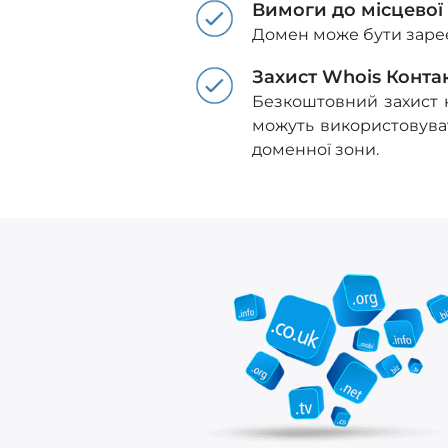
Вимоги до місцевої
Домен може бути зареє
Захист Whois Конта
Безкоштовний захист к
можуть використовуват
доменної зони.