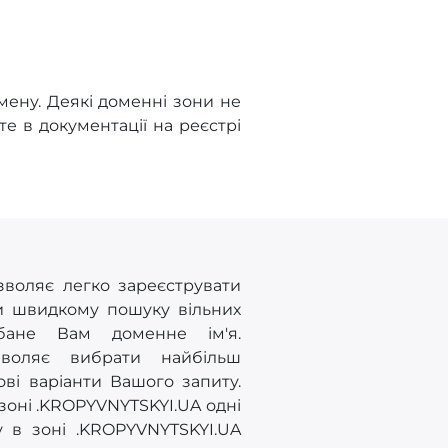
мену. Деякі доменні зони не
е в документації на реєстрі
зволяє легко зареєструвати
ки швидкому пошуку вільних
бане Вам доменне ім'я.
зволяє вибрати найбільш
ві варіанти Вашого запиту.
 зоні .KROPYVNYTSKYI.UA одні
у в зоні .KROPYVNYTSKYI.UA