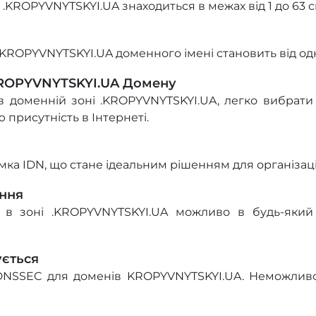
.KROPYVNYTSKYI.UA знаходиться в межах від 1 до 63 с
KROPYVNYTSKYI.UA доменного імені становить від одн
KROPYVNYTSKYI.UA Домену
 доменній зоні .KROPYVNYTSKYI.UA, легко вибрати
 присутність в Інтернеті.
ка IDN, що стане ідеальним рішенням для організаці
ння
в зоні .KROPYVNYTSKYI.UA можливо в будь-який 
ується
DNSSEC для доменів KROPYVNYTSKYI.UA. Неможливо