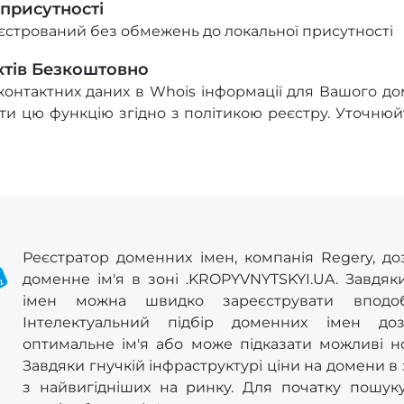
 присутності
стрований без обмежень до локальної присутності
ктів Безкоштовно
онтактних даних в Whois інформації для Вашого до
и цю функцію згідно з політикою реєстру. Уточнюйт
Реєстратор доменних імен, компанія Regery, до
доменне ім'я в зоні .KROPYVNYTSKYI.UA. Завдя
імен можна швидко зареєструвати вподо
Інтелектуальний підбір доменних імен до
оптимальне ім'я або може підказати можливі но
Завдяки гнучкій інфраструктурі ціни на домени в
з найвигідніших на ринку. Для початку пошук