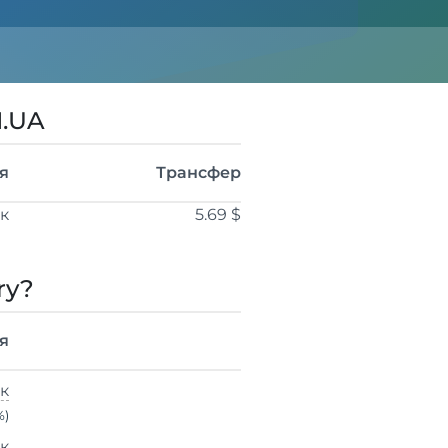
I.UA
я
Трансфер
ік
5.69 $
ry?
я
ік
%)
ік