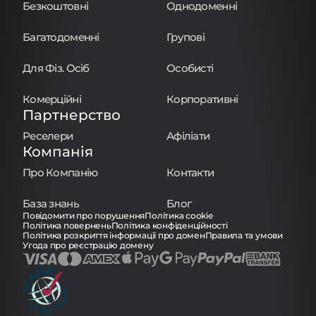
Безкоштовні
Однодоменні
Багатодоменні
Групові
Для Фіз. Осіб
Особисті
Комерційні
Корпоративні
Партнерство
Реселери
Афіліати
Компанія
Про Компанію
Контакти
База знань
Блог
Повідомити про порушення
Політика cookie
Політика повернень
Політика конфіденційності
Політика розкриття інформації про домен
Правила та умови
Угода про реєстрацію домену