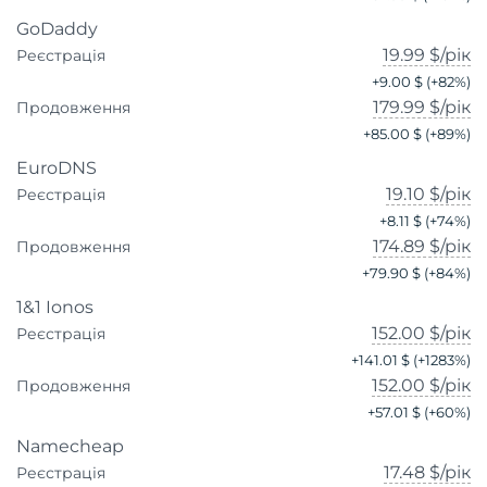
GoDaddy
19.99 $
/рік
Реєстрація
+
9.00 $
(+
82
%)
179.99 $
/рік
Продовження
+
85.00 $
(+
89
%)
EuroDNS
19.10 $
/рік
Реєстрація
+
8.11 $
(+
74
%)
174.89 $
/рік
Продовження
+
79.90 $
(+
84
%)
1&1 Ionos
152.00 $
/рік
Реєстрація
+
141.01 $
(+
1283
%)
152.00 $
/рік
Продовження
+
57.01 $
(+
60
%)
Namecheap
17.48 $
/рік
Реєстрація