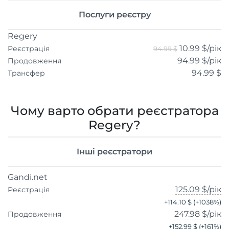
Послуги реєстру
Regery
10.99 $
/рік
Реєстрація
94.99 $
94.99 $
/рік
Продовження
94.99 $
Трансфер
Чому варто обрати реєстратора
Regery?
Інші реєстратори
Gandi.net
125.09 $
/рік
Реєстрація
+
114.10 $
(+
1038
%)
247.98 $
/рік
Продовження
+
152.99 $
(+
161
%)