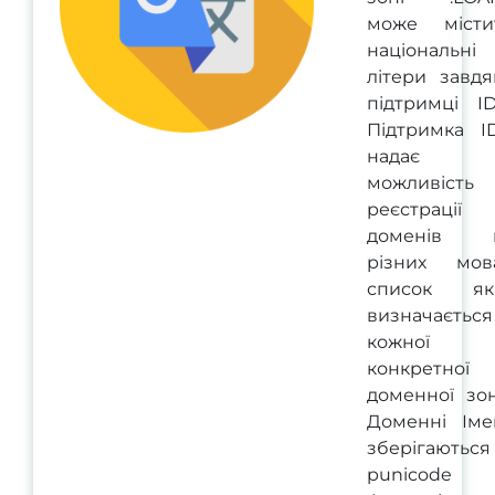
може місти
національні
літери завдя
підтримці ID
Підтримка I
надає
можливість
реєстрації
доменів 
різних мова
список як
визначається
кожної
конкретної
доменної зон
Доменні Іме
зберігаються
punicode