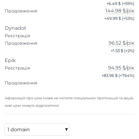
+
6.49 $
(+
59
%)
144.98 $
/рік
Продовження
+
49.99 $
(+
53
%)
Dynadot
Реєстрація
96.52 $
/рік
Продовження
+
1.53 $
(+
2
%)
Epik
94.95 $
/рік
Реєстрація
+
83.96 $
(+
764
%)
Продовження
інформація про ціни може не містити спеціальних пропозицій та акцій,
нові ціни можуть відрізнятися
▾