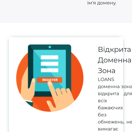
ім'я домену.
Відкрита
Доменна
Зона
LOANS
доменна зон
відкрита дл
всіх
бажаючих
без
обмежень, н
вимагає