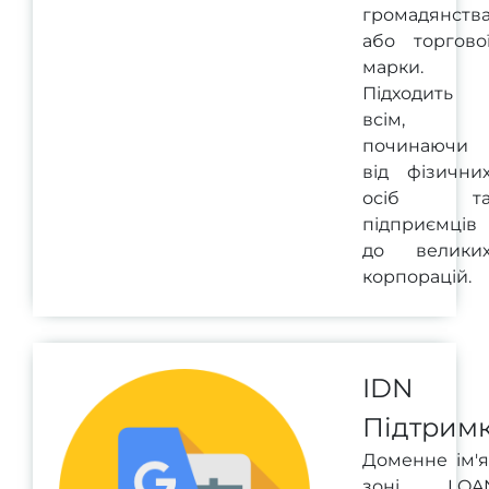
громадянств
або торгово
марки.
Підходить
всім,
починаючи
від фізични
осіб т
підприємців
до велики
корпорацій.
IDN
Підтрим
Доменне ім'я
зоні .LOA