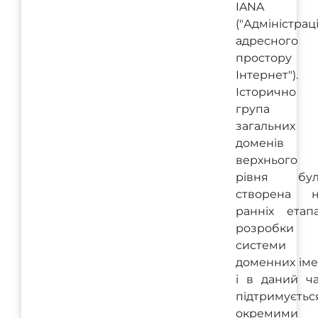
IANA
("Адміністрац
адресного
простору
Інтернет").
Історично
група
загальних
доменів
верхнього
рівня бул
створена н
ранніх етап
розробки
системи
доменних ім
і в даний ч
підтримуєтьс
окремими