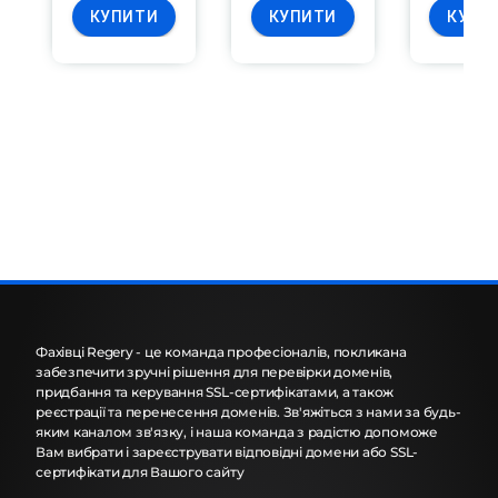
КУПИТИ
КУПИТИ
КУПИ
Фахівці Regery - це команда професіоналів, покликана
забезпечити зручні рішення для перевірки доменів,
придбання та керування SSL-сертифікатами, а також
реєстрації та перенесення доменів. Зв'яжіться з нами за будь-
яким каналом зв'язку, і наша команда з радістю допоможе
Вам вибрати і зареєструвати відповідні домени або SSL-
сертифікати для Вашого сайту