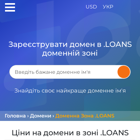
USD
УКР
Зареєструвати домен в .LOANS
доменній зоні
Знайдіть своє найкраще доменне ім'я
Головна
›
Домени
›
Доменна Зона .LOANS
Ціни на домени в зоні .LOANS