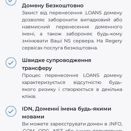
Домену Безкоштовно
Захист від перенесення .LOANS домену
дозволяє заборонити випадковий або
навмисний перенесення доменного
імені, а також забороняє будь-кому
змінювати Ваші NS сервера. На Regery
сервісах послуга безкоштовна.
Швидке супроводження
трансферу
Процес перенесення LOANS домену
характеризується відсутністю будь-
якого ризику і створюється в декілька
кліків.
IDN, Доменні імена будь-якими
мовами
Ви можете зареєструвати домен в .INFO,
.COM, .ORG, .NET або інших популярних