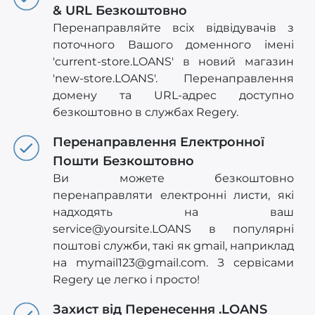
& URL Безкоштовно
Перенаправляйте всіх відвідувачів з
поточного Вашого доменного імені
'current-store.LOANS' в новий магазин
'new-store.LOANS'. Перенаправлення
домену та URL-адрес доступно
безкоштовно в службах Regery.
Перенаправлення Електронної
Пошти Безкоштовно
Ви можете безкоштовно
перенаправляти електронні листи, які
надходять на ваш
service@yoursite.LOANS
в популярні
поштові служби, такі як gmail, наприклад
на
mymail123@gmail.com
. З сервісами
Regery це легко і просто!
Захист від Перенесення .LOANS