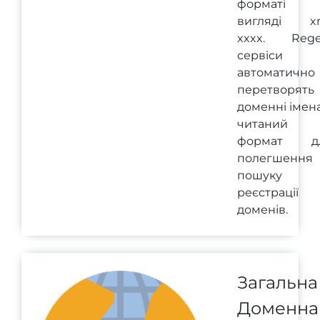
форматі
вигляді xn
xxxx. Rege
сервіси
автоматично
перетворять
доменні імен
читаний
формат д
полегшення
пошуку 
реєстрації
доменів.
Загальна
Доменна