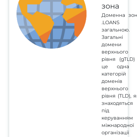
зона
Доменна зо
.LOANS 
загальною.
Загальні
домени
верхнього
рівня (gTLD)
це одна 
категорій
доменів
верхнього
рівня (TLD), я
знаходяться
під
керуванням
міжнародної
організації