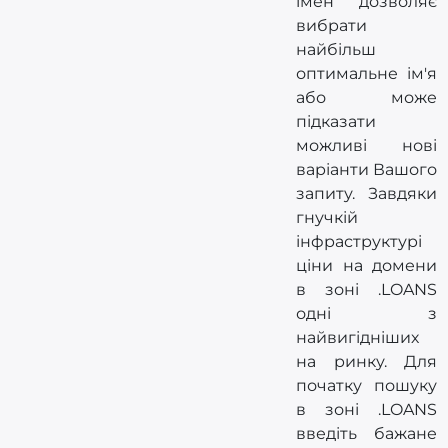
імен дозволяє
вибрати
найбільш
оптимальне ім'я
або може
підказати
можливі нові
варіанти Вашого
запиту. Завдяки
гнучкій
інфраструктурі
ціни на домени
в зоні .LOANS
одні з
найвигідніших
на ринку. Для
початку пошуку
в зоні .LOANS
введіть бажане