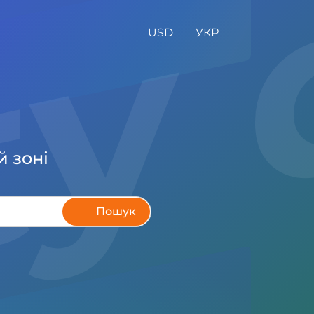
lty
USD
УКР
й зоні
Пошук