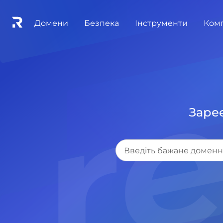
.r
Домени
Безпека
Інструменти
Ком
Зареє