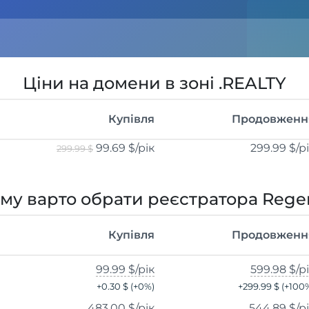
Ціни на домени в зоні .REALTY
Купівля
Продовженн
99.69 $
/рік
299.99 $
/р
299.99 $
му варто обрати реєстратора Rege
Купівля
Продовженн
99.99 $
/рік
599.98 $
/р
+
0.30 $
(+
0
%)
+
299.99 $
(+
100
483.00 $
/рік
544.89 $
/р