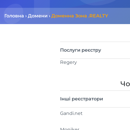
Головна
›
Домени
›
Доменна Зона .REALTY
Послуги реєстру
Regery
Чо
Інші реєстратори
Gandi.net
Moniker