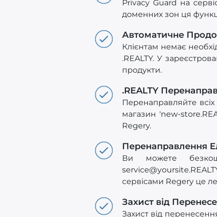
Privacy Guard на серв
доменних зон ця функ
Автоматичне Прод
Клієнтам немає необхід
.REALTY. У зареєстрова
продукти.
.REALTY Перенапра
Перенаправляйте всіх 
магазин 'new-store.R
Regery.
Перенаправлення Е
Ви можете безкош
service@yoursite.REALT
сервісами Regery це ле
Захист від Перенес
Захист від перенесен