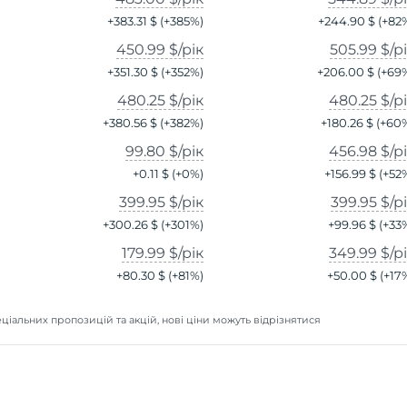
+
383.31 $
(+
385
%)
+
244.90 $
(+
82
450.99 $
/рік
505.99 $
/р
+
351.30 $
(+
352
%)
+
206.00 $
(+
69
480.25 $
/рік
480.25 $
/р
+
380.56 $
(+
382
%)
+
180.26 $
(+
60
99.80 $
/рік
456.98 $
/р
+
0.11 $
(+
0
%)
+
156.99 $
(+
52
399.95 $
/рік
399.95 $
/р
+
300.26 $
(+
301
%)
+
99.96 $
(+
33
179.99 $
/рік
349.99 $
/р
+
80.30 $
(+
81
%)
+
50.00 $
(+
17
ціальних пропозицій та акцій, нові ціни можуть відрізнятися