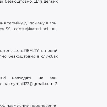
ції безкоштовно. Для деяких
ня терміну дії домену в зоні
я SSL сертифікати і всі інші
rrent-store.REALTY' в новий
упно безкоштовно в службах
 які надходять на ваш
ад на
mymail123@gmail.com
. З
 або навмисний перенесення