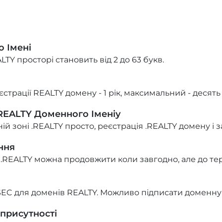
 Імені
TY просторі становить від 2 до 63 букв.
страції REALTY домену - 1 рік, максимальний - десять 
.REALTY Доменного Іменіу
ій зоні .REALTY просто, реєстрація .REALTY домену і з
ння
 .REALTY можна продовжити коли завгодно, але до те
EC для доменів REALTY. Можливо підписати доменну 
 присутності