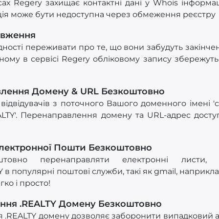
ісах Regery захищає контактні дані у Whois інформа
ція може бути недоступна через обмеження реєстру
овження
ності переживати про те, що вони забудуть закінчен
ному в сервісі Regery обліковому запису збережутьс
влення Домену & URL Безкоштовно
відвідувачів з поточного Вашого доменного імені 'cu
EALTY'. Перенаправлення домену та URL-адрес дост
лектронної Пошти Безкоштовно
товно перенаправляти електронні листи,
Y
в популярні поштові служби, такі як gmail, наприкл
гко і просто!
ення .REALTY Домену Безкоштовно
ня .REALTY домену дозволяє заборонити випадковий