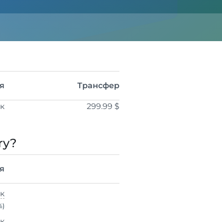
я
Трансфер
ік
299.99 $
ry?
я
ік
%)
ік