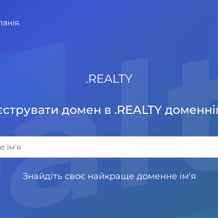
ea
панія
.
REALTY
струвати домен в .REALTY доменні
Знайдіть своє найкраще доменне ім'я