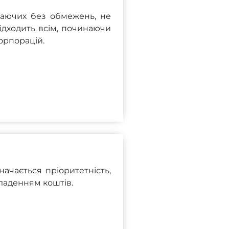
жаючих без обмежень, не
ідходить всім, починаючи
корпорацій.
начається пріоритетність,
ладенням коштів.