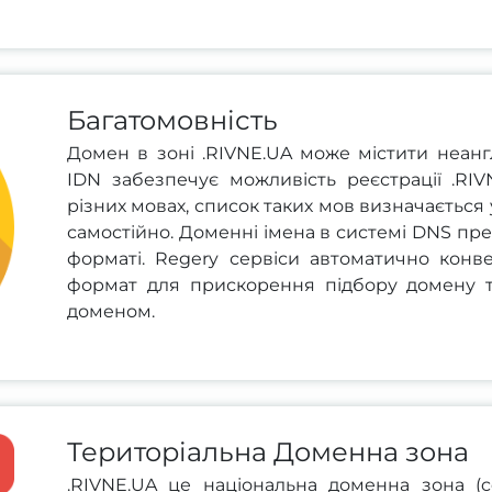
Багатомовність
Домен в зоні .RIVNE.UA може містити неангл
IDN забезпечує можливість реєстрації .RI
різних мовах, список таких мов визначається 
самостійно. Доменні імена в системі DNS пр
форматі. Regery сервіси автоматично конв
формат для прискорення підбору домену 
доменом.
Територіальна Доменна зона
.RIVNE.UA це національна доменна зона (cc