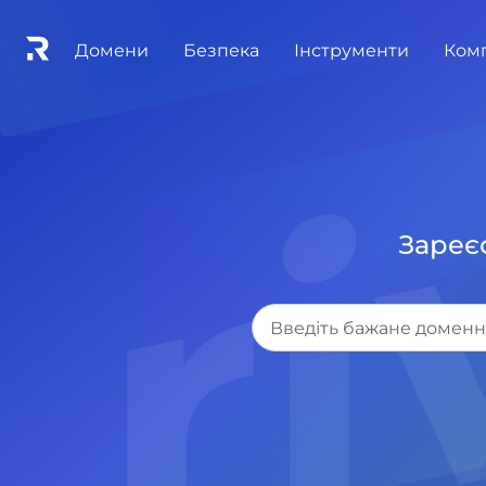
.r
Домени
Безпека
Інструменти
Ком
Зареєс