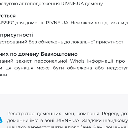
ослугою автоподовження RIVNE.UA домену.
ується
NSSEC для доменів RIVNE.UA. Неможливо підписати д
 присутності
стрований без обмежень до локальної присутності
них по домену Безкоштовно
ований захист персональної Whois інформації про
и ця функція може бути обмежена або недоступ
они.
Реєстратор доменних імен, компанія Regery, до
доменне ім'я в зоні .RIVNE.UA. Завдяки швидком
швидко зареєструвати вподобане Вам доменне ім