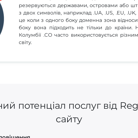
резервуються державами, островами або шта
з двох символів, наприклад .UA, .US, .EU, .UK
це коли з одного боку доменна зона відносит
боку вона підходить не тільки до країни.
Колумбії .CO часто використовується різни
світу.
ий потенціал послуг від Re
сайту
Сповіщення