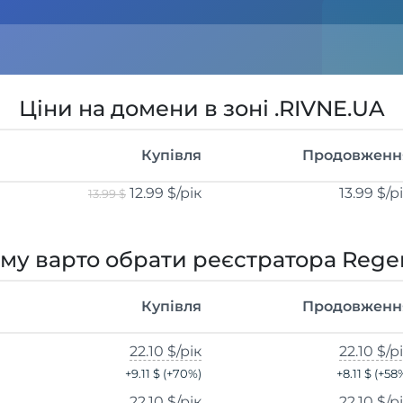
Ціни на домени в зоні .RIVNE.UA
Купівля
Продовженн
12.99 $
/рік
13.99 $
/р
13.99 $
му варто обрати реєстратора Rege
Купівля
Продовженн
22.10 $
/рік
22.10 $
/р
+
9.11 $
(+
70
%)
+
8.11 $
(+
58
22.10 $
/рік
22.10 $
/р