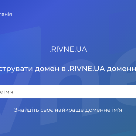
iv
панія
.
RIVNE.UA
трувати домен в .RIVNE.UA доменн
Знайдіть своє найкраще доменне ім'я