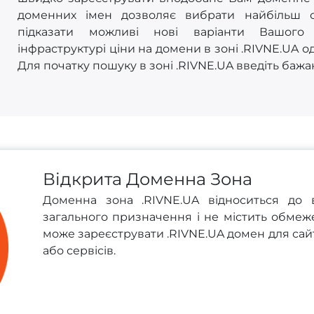
доменних імен дозволяє вибрати найбільш 
підказати можливі нові варіанти Вашого 
інфраструктурі ціни на домени в зоні .RIVNE.UA од
Для початку пошуку в зоні .RIVNE.UA введіть бажан
Відкрита Доменна Зона
Доменна зона .RIVNE.UA відноситься до 
загального призначення і не містить обмеж
може зареєструвати .RIVNE.UA домен для сайту
або сервісів.