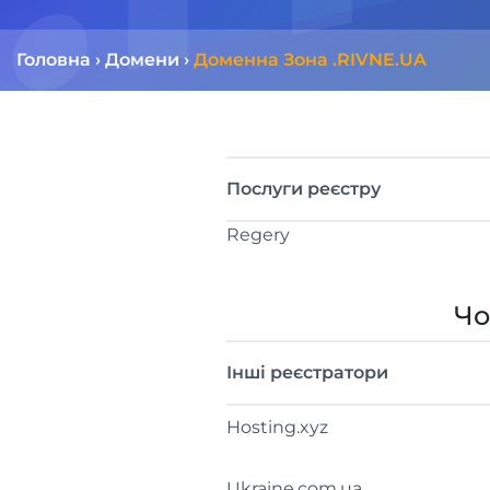
Головна
›
Домени
›
Доменна Зона .RIVNE.UA
Послуги реєстру
Regery
Чо
Інші реєстратори
Hosting.xyz
Ukraine.com.ua