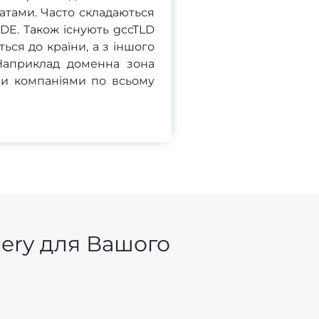
тами. Часто складаються
, DE. Також існують gccTLD
ься до країни, а з іншого
 Наприклад доменна зона
ми компаніями по всьому
gery для Вашого