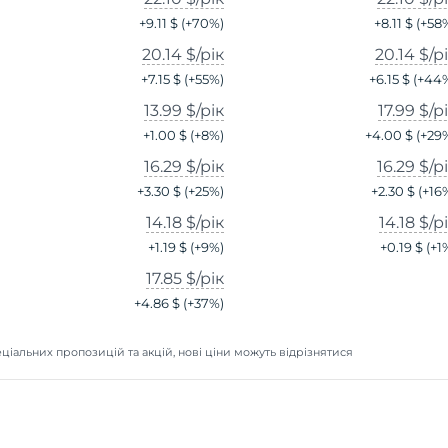
+
9.11 $
(+
70
%)
+
8.11 $
(+
58
20.14 $
/рік
20.14 $
/р
+
7.15 $
(+
55
%)
+
6.15 $
(+
44
13.99 $
/рік
17.99 $
/р
+
1.00 $
(+
8
%)
+
4.00 $
(+
29
16.29 $
/рік
16.29 $
/р
+
3.30 $
(+
25
%)
+
2.30 $
(+
16
14.18 $
/рік
14.18 $
/р
+
1.19 $
(+
9
%)
+
0.19 $
(+
1
17.85 $
/рік
+
4.86 $
(+
37
%)
ціальних пропозицій та акцій, нові ціни можуть відрізнятися