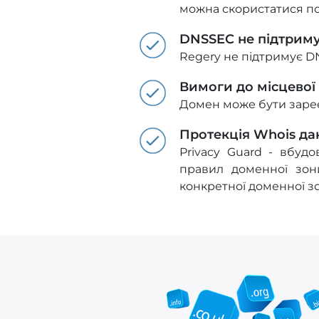
можна скористатися п
DNSSEC не підтрим
Regery не підтримує D
Вимоги до місцевої
Домен може бути зареє
Протекція Whois да
Privacy Guard - вбуд
правил доменної зон
конкретної доменної з