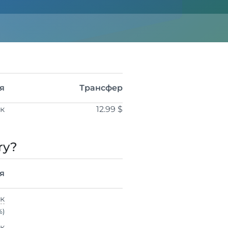
я
Трансфер
ік
12.99 $
ry?
я
ік
%)
ік