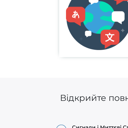
Відкрийте повн
Сигнали і Миттєві 