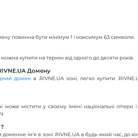
ену повинна бути мінімум 1 і максимум 63 символи.
 можна купити на термін від одного до десяти років.
.RIVNE.UA Домену
ідний домен
в .RIVNE.UA зоні, легко купити .RIVNE.
і може містити у своєму імені національні літери і
N.
и?
оменне ім'я в зоні .RIVNE.UA в будь-який час, до кін