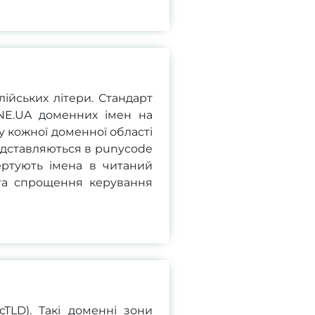
ійських літери. Стандарт
VNE.UA доменних імен на
у кожної доменної області
едставляються в punycode
ертують імена в читаний
та спрощення керування
TLD). Такі доменні зони