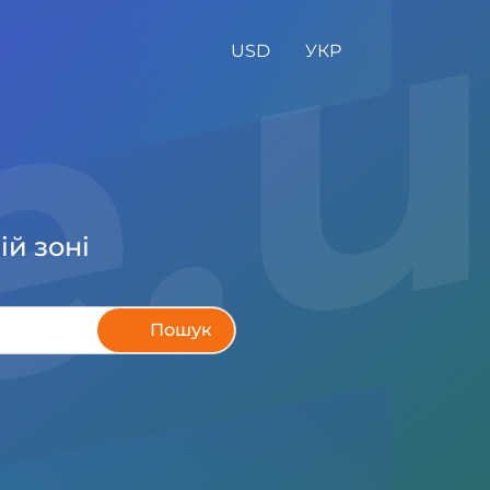
ne.
USD
УКР
ій зоні
Пошук