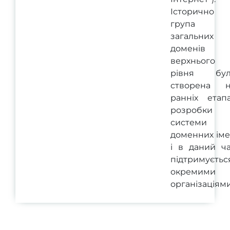
Історично
група
загальних
доменів
верхнього
рівня бул
створена н
ранніх етап
розробки
системи
доменних ім
і в даний ч
підтримуєтьс
окремими
організаціями