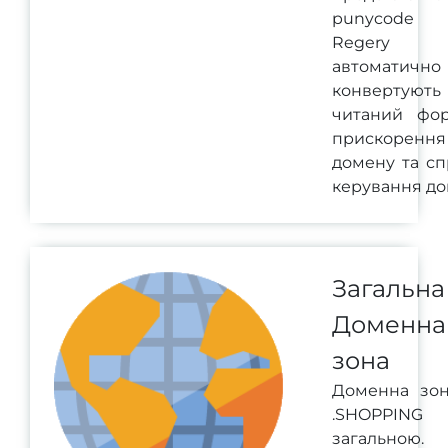
punycode ф
Regery с
автоматично
конвертують
читаний фо
прискорення
домену та с
керування до
Загальна
Доменна
зона
Доменна зо
.SHOPPING 
загальною.