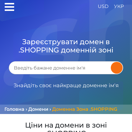
USD
УКР
Зареєструвати домен в
.SHOPPING доменній зоні
Знайдіть своє найкраще доменне ім'я
Головна
›
Домени
›
Доменна Зона .SHOPPING
Ціни на домени в зоні