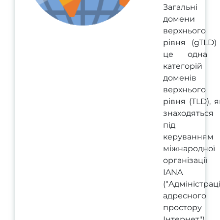
Загальні
домени
верхнього
рівня (gTLD)
це одна 
категорій
доменів
верхнього
рівня (TLD), я
знаходяться
під
керуванням
міжнародної
організації
IANA
("Адміністрац
адресного
простору
Інтернет").