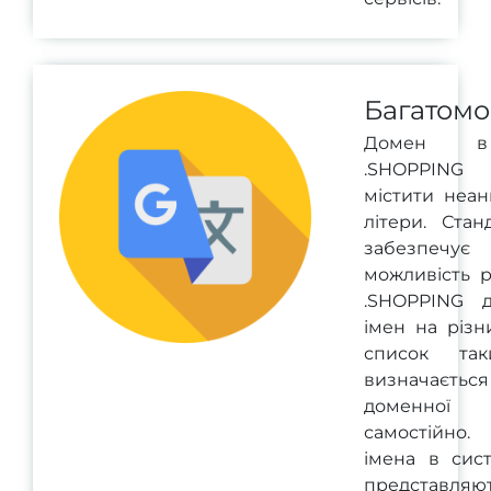
Багатомо
Домен в
.SHOPPIN
містити неан
літери. Стан
забезпечує
можливість р
.SHOPPING 
імен на різн
список та
визначається
доменної 
самостійно.
імена в сис
представля