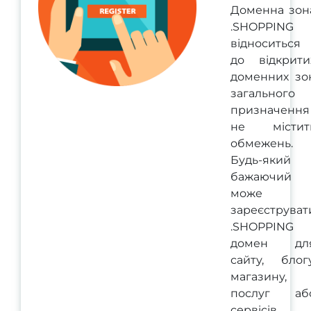
Доменна зон
.SHOPPING
відноситься
до відкрити
доменних зо
загального
призначення 
не містит
обмежень.
Будь-який
бажаючий
може
зареєструват
.SHOPPING
домен дл
сайту, блогу
магазину,
послуг аб
сервісів.