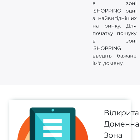
в зоні
.SHOPPING одні
з найвигідніших
на ринку. Для
початку пошуку
в зоні
.SHOPPING
введіть бажане
ім'я домену.
Відкрита
Доменна
Зона