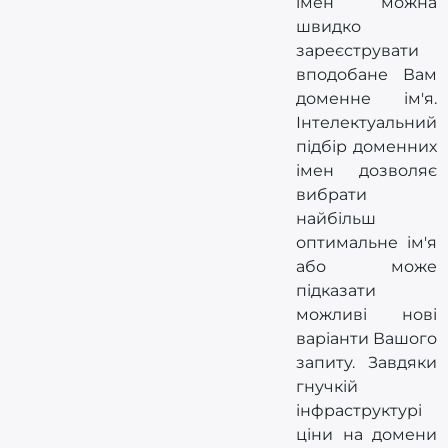
імен можна
швидко
зареєструвати
вподобане Вам
доменне ім'я.
Інтелектуальний
підбір доменних
імен дозволяє
вибрати
найбільш
оптимальне ім'я
або може
підказати
можливі нові
варіанти Вашого
запиту. Завдяки
гнучкій
інфраструктурі
ціни на домени