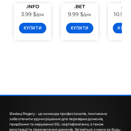
.INFO
.BET
.PE
3.99 $
9.99 $
10.99 
/рік
/рік
КУПИТИ
КУПИТИ
КУПИ
Фахівці Regery - це команда професіоналів, покликана
забезпечити зручні рішення для перевірки доменів,
придбання та керування SSL-сертифікатами, а також
реєстрації та перенесення доменів. Зв'яжіться з нами за будь-