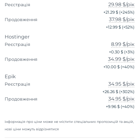
29.98 $
/рік
Реєстрація
+
21.29 $
(+
245
%)
37.98 $
/рік
Продовження
+
12.99 $
(+
52
%)
Hostinger
8.99 $
/рік
Реєстрація
+
0.30 $
(+
3
%)
34.99 $
/рік
Продовження
+
10.00 $
(+
40
%)
Epik
34.95 $
/рік
Реєстрація
+
26.26 $
(+
302
%)
34.95 $
/рік
Продовження
+
9.96 $
(+
40
%)
інформація про ціни може не містити спеціальних пропозицій та акцій,
нові ціни можуть відрізнятися