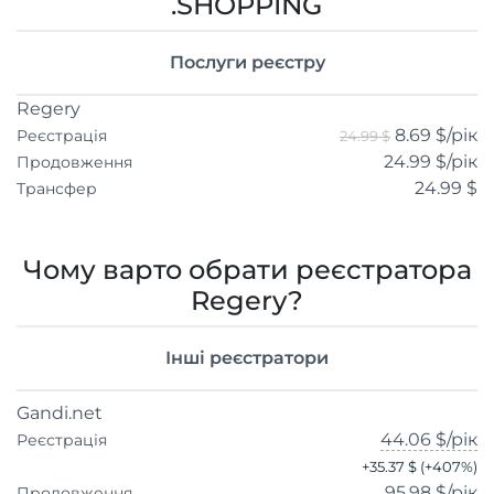
.SHOPPING
Послуги реєстру
Regery
8.69 $
/рік
Реєстрація
24.99 $
24.99 $
/рік
Продовження
24.99 $
Трансфер
Чому варто обрати реєстратора
Regery?
Інші реєстратори
Gandi.net
44.06 $
/рік
Реєстрація
+
35.37 $
(+
407
%)
95.98 $
/рік
Продовження