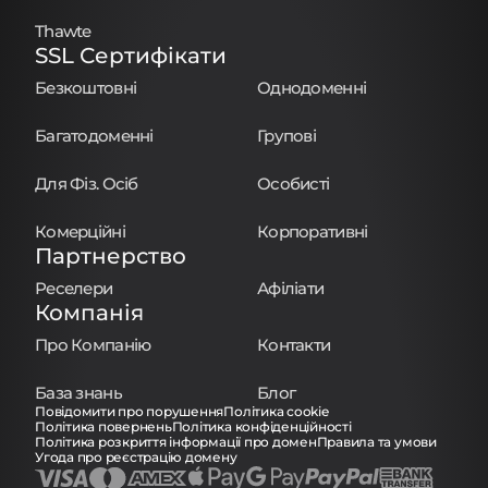
Thawte
SSL Сертифікати
Безкоштовні
Однодоменні
Багатодоменні
Групові
Для Фіз. Осіб
Особисті
Комерційні
Корпоративні
Партнерство
Реселери
Афіліати
Компанія
Про Компанію
Контакти
База знань
Блог
Повідомити про порушення
Політика cookie
Політика повернень
Політика конфіденційності
Політика розкриття інформації про домен
Правила та умови
Угода про реєстрацію домену