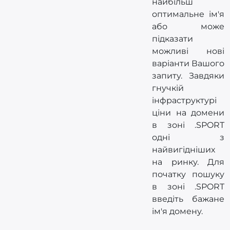
найбільш
оптимальне ім'я
або може
підказати
можливі нові
варіанти Вашого
запиту. Завдяки
гнучкій
інфраструктурі
ціни на домени
в зоні .SPORT
одні з
найвигідніших
на ринку. Для
початку пошуку
в зоні .SPORT
введіть бажане
ім'я домену.