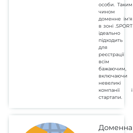
особи. Таким
чином
доменне ім'я
в зоні .SPORT
ідеально
підходить
для
реєстрації
всім
бажаючим,
включаючи
невеликі
компанії і
стартапи.
Доменна