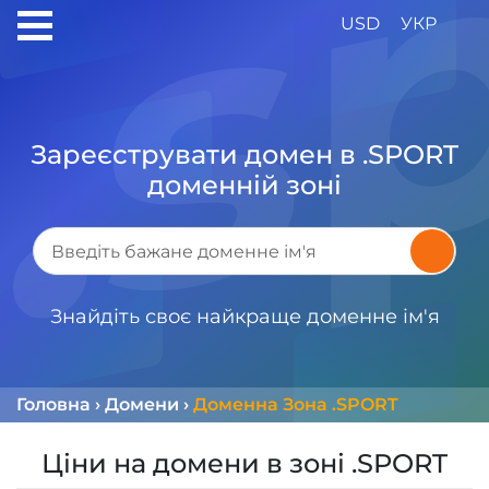
USD
УКР
Зареєструвати домен в .SPORT
доменній зоні
Знайдіть своє найкраще доменне ім'я
Головна
›
Домени
›
Доменна Зона .SPORT
Ціни на домени в зоні .SPORT