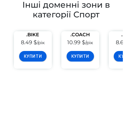
Інші доменні зони в
категорії Спорт
.BIKE
.COACH
.FIS
8.49 $
10.99 $
8.69 $
/рік
/рік
КУПИТИ
КУПИТИ
КУПИ