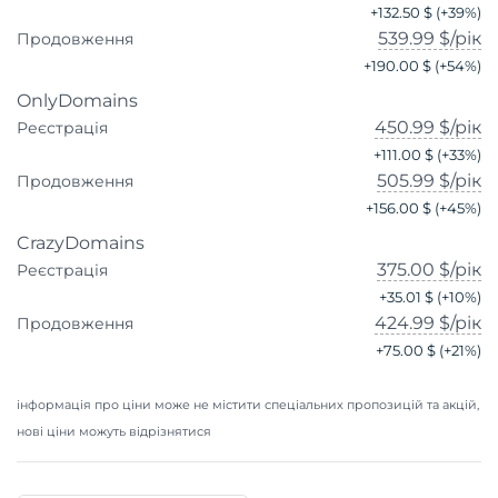
+
132.50 $
(+
39
%)
539.99 $
/рік
Продовження
+
190.00 $
(+
54
%)
OnlyDomains
450.99 $
/рік
Реєстрація
+
111.00 $
(+
33
%)
505.99 $
/рік
Продовження
+
156.00 $
(+
45
%)
CrazyDomains
375.00 $
/рік
Реєстрація
+
35.01 $
(+
10
%)
424.99 $
/рік
Продовження
+
75.00 $
(+
21
%)
інформація про ціни може не містити спеціальних пропозицій та акцій,
нові ціни можуть відрізнятися