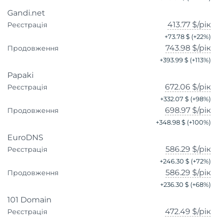
Gandi.net
413.77 $
/рік
Реєстрація
+
73.78 $
(+
22
%)
743.98 $
/рік
Продовження
+
393.99 $
(+
113
%)
Papaki
672.06 $
/рік
Реєстрація
+
332.07 $
(+
98
%)
698.97 $
/рік
Продовження
+
348.98 $
(+
100
%)
EuroDNS
586.29 $
/рік
Реєстрація
+
246.30 $
(+
72
%)
586.29 $
/рік
Продовження
+
236.30 $
(+
68
%)
101 Domain
472.49 $
/рік
Реєстрація