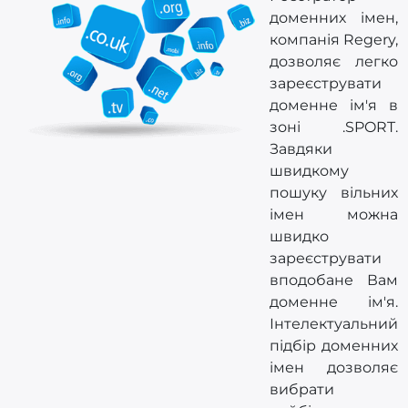
доменних імен,
компанія Regery,
дозволяє легко
зареєструвати
доменне ім'я в
зоні .SPORT.
Завдяки
швидкому
пошуку вільних
імен можна
швидко
зареєструвати
вподобане Вам
доменне ім'я.
Інтелектуальний
підбір доменних
імен дозволяє
вибрати