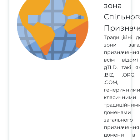
зона
Спільног
Признач
Традиційні д
зони загал
призначенн
всім відом
gTLD, такі я
.BIZ, .ORG, 
.COM, з
генеричними
класичним
традиційним
доменами
загального
призначенн
домени в 