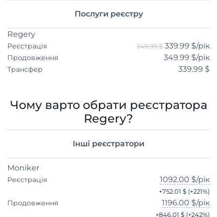
Послуги реєстру
Regery
339.99 $
/рік
Реєстрація
349.99 $
349.99 $
/рік
Продовження
339.99 $
Трансфер
Чому варто обрати реєстратора
Regery?
Інші реєстратори
Moniker
1092.00 $
/рік
Реєстрація
+
752.01 $
(+
221
%)
1196.00 $
/рік
Продовження
+
846.01 $
(+
242
%)