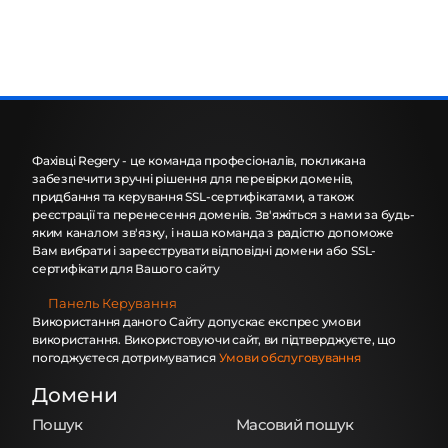
Фахівці Regery - це команда професіоналів, покликана
забезпечити зручні рішення для перевірки доменів,
придбання та керування SSL-сертифікатами, а також
реєстрації та перенесення доменів. Зв'яжіться з нами за будь-
яким каналом зв'язку, і наша команда з радістю допоможе
Вам вибрати і зареєструвати відповідні домени або SSL-
сертифікати для Вашого сайту
Панель Керування
Використання даного Сайту допускає експрес умови
використання. Використовуючи сайт, ви підтверджуєте, що
погоджуєтеся дотримуватися
Умови обслуговування
Домени
Пошук
Масовий пошук