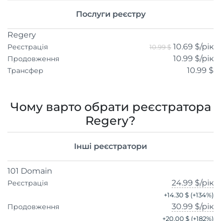
Послуги реєстру
Regery
10.69 $
/рік
Реєстрація
10.99 $
10.99 $
/рік
Продовження
10.99 $
Трансфер
Чому варто обрати реєстратора
Regery?
Інші реєстратори
101 Domain
24.99 $
/рік
Реєстрація
+
14.30 $
(+
134
%)
30.99 $
/рік
Продовження
+
20.00 $
(+
182
%)