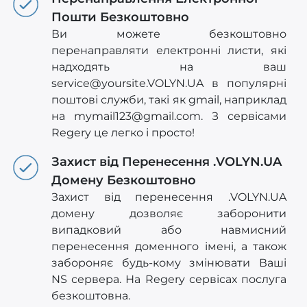
Пошти Безкоштовно
Ви можете безкоштовно
перенаправляти електронні листи, які
надходять на ваш
service@yoursite.VOLYN.UA
в популярні
поштові служби, такі як gmail, наприклад
на
mymail123@gmail.com
. З сервісами
Regery це легко і просто!
Захист від Перенесення .VOLYN.UA
Домену Безкоштовно
Захист від перенесення .VOLYN.UA
домену дозволяє заборонити
випадковий або навмисний
перенесення доменного імені, а також
забороняє будь-кому змінювати Ваші
NS сервера. На Regery сервісах послуга
безкоштовна.