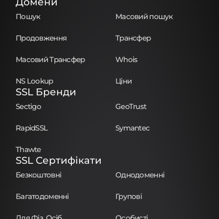
Домени
Пошук
Масовий пошук
Продовження
Трансфер
Масовий Трансфер
Whois
NS Lookup
Ціни
SSL Бренди
Sectigo
GeoTrust
RapidSSL
Symantec
Thawte
SSL Сертифікати
Безкоштовні
Однодоменні
Багатодоменні
Групові
Для Фіз. Осіб
Особисті