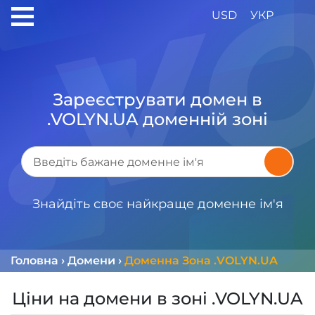
USD
УКР
Зареєструвати домен в
.VOLYN.UA доменній зоні
Знайдіть своє найкраще доменне ім'я
Головна
›
Домени
›
Доменна Зона .VOLYN.UA
Ціни на домени в зоні .VOLYN.UA