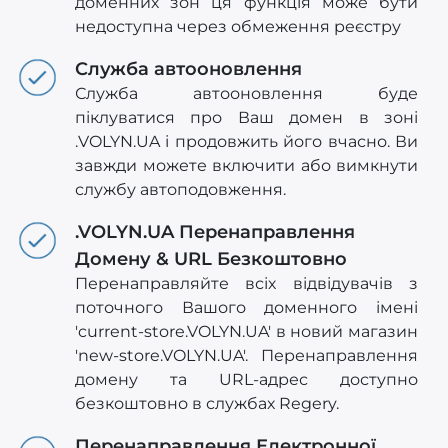
доменних зон ця функція може бути
недоступна через обмеження реєстру
Служба автооновлення
Служба автооновлення буде
піклуватися про Ваш домен в зоні
.VOLYN.UA і продовжить його вчасно. Ви
завжди можете включити або вимкнути
службу автоподовження.
.VOLYN.UA Перенаправлення
Домену & URL Безкоштовно
Перенаправляйте всіх відвідувачів з
поточного Вашого доменного імені
'current-store.VOLYN.UA' в новий магазин
'new-store.VOLYN.UA'. Перенаправлення
домену та URL-адрес доступно
безкоштовно в службах Regery.
Перенаправлення Електронної