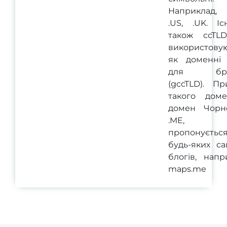
Наприклад,
.US, .UK. Іс
також ccTLD
використовую
як доменні
для бре
(gccTLD). Пр
такого дом
домен Чорно
.ME, я
пропонуєтьс
будь-яких са
блогів, напр
maps.me