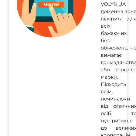
VOLYN.UA
доменна зон
відкрита дл
всіх
бажаючих
без
обмежень, н
вимагає
громадянств
або торгово
марки.
Підходить
всім,
починаючи
від фізични
осіб т
підприємців
до велики
корпорацій.