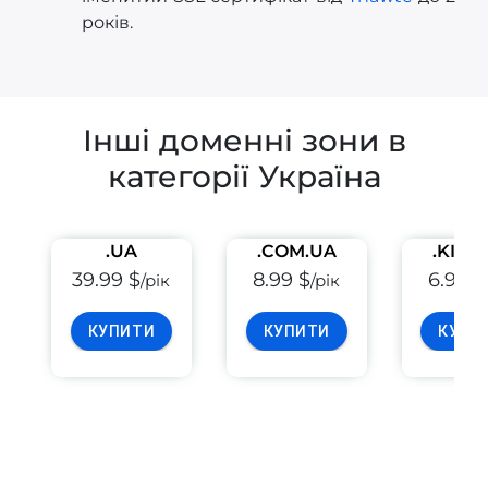
років.
Інші доменні зони в
категорії Україна
.UA
.COM.UA
.KIEV
39.99 $
8.99 $
6.99 $
/рік
/рік
КУПИТИ
КУПИТИ
КУПИ