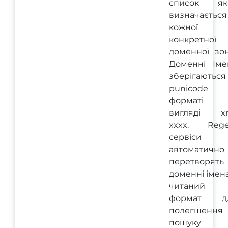
список як
визначається
кожної
конкретної
доменної зон
Доменні Іме
зберігаються
punicode
форматі
вигляді xn
xxxx. Rege
сервіси
автоматично
перетворять
доменні імен
читаний
формат д
полегшення
пошуку 