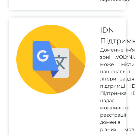
IDN
Підтрим
Доменне ім'я
зоні .VOLYN.
може місти
національні
літери завдя
підтримці ID
Підтримка I
надає
можливість
реєстрації
доменів 
різних мова