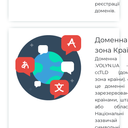
реєстрації
доменів.
Доменна
зона Кра
Доменна 
.VOLYN.UA 
ccTLD (дом
зона країни).
це доменні 
зарезервован
країнами, шт
або област
Національні
зазвичай д
символьні.