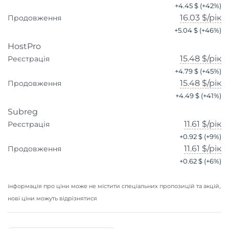
+
4.45 $
(+
42
%)
16.03 $
/рік
Продовження
+
5.04 $
(+
46
%)
HostPro
15.48 $
/рік
Реєстрація
+
4.79 $
(+
45
%)
15.48 $
/рік
Продовження
+
4.49 $
(+
41
%)
Subreg
11.61 $
/рік
Реєстрація
+
0.92 $
(+
9
%)
11.61 $
/рік
Продовження
+
0.62 $
(+
6
%)
інформація про ціни може не містити спеціальних пропозицій та акцій,
нові ціни можуть відрізнятися