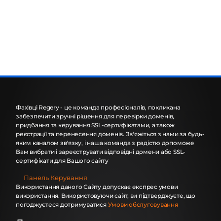
Фахівці Regery - це команда професіоналів, покликана
забезпечити зручні рішення для перевірки доменів,
придбання та керування SSL-сертифікатами, а також
реєстрації та перенесення доменів. Зв'яжіться з нами за будь-
яким каналом зв'язку, і наша команда з радістю допоможе
Вам вибрати і зареєструвати відповідні домени або SSL-
сертифікати для Вашого сайту
Панель Керування
Використання даного Сайту допускає експрес умови
використання. Використовуючи сайт, ви підтверджуєте, що
погоджуєтеся дотримуватися
Умови обслуговування