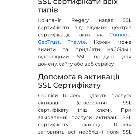
SSL сертифікати всіх
типів
Компанія Regery надає SSL
сертифікати від відомих центрів
сертифікації, таких як
Comodo
,
GeoTrust
,
Thawte
. Кожен може
знайти та придбати найбільш
відповідний SSL продукт для
домену, сайту або веб сервісу
Допомога в активації
SSL Сертифікату
Сервіси Regery надають послугу
активації (створення) SSL
сертифікату (під ключ). При
замовленні послуги активації SSL
сертифікату фахівці Regery
заповнять всі необхідні поля SSL