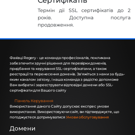
Сертифікатів
Термін дії SSL сертифікатів до 2
років. Доступна послуга
продовження.
Фахівці Regery - це команда професіоналів, покликана
забезпечити зручні рішення для перевірки доменів,
придбання та керування SSL-сертифікатами, а також
реєстрації та перенесення доменів. Зв'яжіться з нами за будь-
яким каналом зв'язку, і наша команда з радістю допоможе
Вам вибрати і зареєструвати відповідні домени або SSL-
сертифікати для Вашого сайту
Панель Керування
Використання даного Сайту допускає експрес умови
використання. Використовуючи сайт, ви підтверджуєте, що
погоджуєтеся дотримуватися
Умови обслуговування
Домени