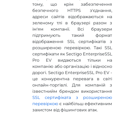
тому, що крім забезпечення
безпечного HTTPS з'єднання,
адреси сайтів відображаються на
зеленому тлі в браузері разом з
ім'ям компанії. Всі браузери
підтримують такий формат
відображення SSL сертифікатів з
розширеною перевіркою. Такі SSL
сертифікати як Sectigo EnterpriseSSL
Pro EV видаються тільки на
компанію або організацію і відносно
дорогі. Sectigo EnterpriseSSL Pro EV -
це конкурентна перевага в світі
онлайн-торгівлі. Для компаній з
ізвестнийм брендом використання
SSL сертифіката з розширеною
перевіркою
є найбільш ефективним
захистом від фішингових атак.