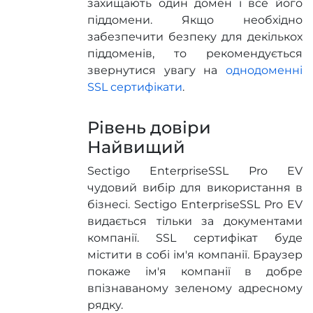
захищають один домен і все його
піддомени. Якщо необхідно
забезпечити безпеку для декількох
піддоменів, то рекомендується
звернутися увагу на
однодоменні
SSL сертифікати
.
Рівень довіри
Найвищий
Sectigo EnterpriseSSL Pro EV
чудовий вибір для використання в
бізнесі. Sectigo EnterpriseSSL Pro EV
видається тільки за документами
компанії. SSL сертифікат буде
містити в собі ім'я компанії. Браузер
покаже ім'я компанії в добре
впізнаваному зеленому адресному
рядку.