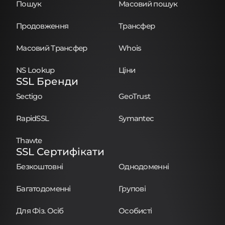
Пошук
Масовий пошук
Продовження
Трансфер
Масовий Трансфер
Whois
NS Lookup
Ціни
SSL Бренди
Sectigo
GeoTrust
RapidSSL
Symantec
Thawte
SSL Сертифікати
Безкоштовні
Однодоменні
Багатодоменні
Групові
Для Фіз. Осіб
Особисті