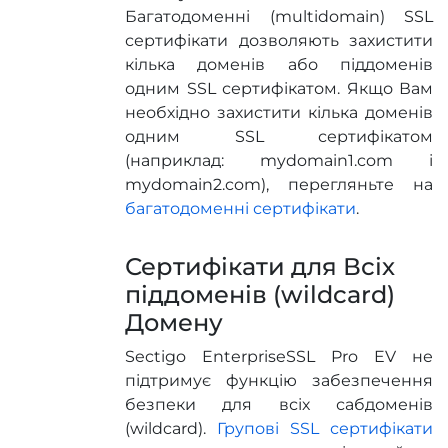
Багатодоменні (multidomain) SSL
сертифікати дозволяють захистити
кілька доменів або піддоменів
одним SSL сертифікатом. Якщо Вам
необхідно захистити кілька доменів
одним SSL сертифікатом
(наприклад: mydomain1.com і
mydomain2.com), перегляньте на
багатодоменні сертифікати
.
Сертифікати для Всіх
піддоменів (wildcard)
Домену
Sectigo EnterpriseSSL Pro EV не
підтримує функцію забезпечення
безпеки для всіх сабдоменів
(wildcard).
Групові SSL сертифікати