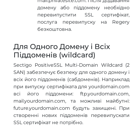
mail.privatesite.com. Після додавання
домену або піддомену необхідно
перевипустити SSL сертифікат,
послуга перевипуску на Regery
безкоштовна.
Для Одного Домену і Всіх
Піддоменів (wildcard)
Sectigo PositiveSSL Multi-Domain Wildcard (2
SAN) забезпечує безпеку для одного домену і
всіх його піддоменів (сабдоменів). Наприклад
при випуску сертифіката для yourdomain.com
всі його піддомени: ftp.yourdomain.com,
mail.yourdomain.com, та можливі майбутні:
future.yourdomain.com будуть захищені. При
створенні нових піддоменів перевипускати
SSL сертифікат не потрібно.