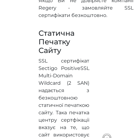
Якщо Ви не довіряєте компанії
Regery - замовляйте SSL
сертифікати безкоштовно.
Статична
Печатку
Сайту
SSL сертифікат
Sectigo PositiveSSL
Multi-Domain
Wildcard (2 SAN)
надається з
безкоштовною
статичної печаткою
сайту. Така печатка
центру сертфікаціі
вказує на те, що
сайт використовує