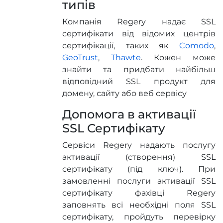
типів
Компанія Regery надає SSL
сертифікати від відомих центрів
сертифікації, таких як
Comodo
,
GeoTrust
,
Thawte
. Кожен може
знайти та придбати найбільш
відповідний SSL продукт для
домену, сайту або веб сервісу
Допомога в активації
SSL Сертифікату
Сервіси Regery надають послугу
активації (створення) SSL
сертифікату (під ключ). При
замовленні послуги активації SSL
сертифікату фахівці Regery
заповнять всі необхідні поля SSL
сертифікату, пройдуть перевірку