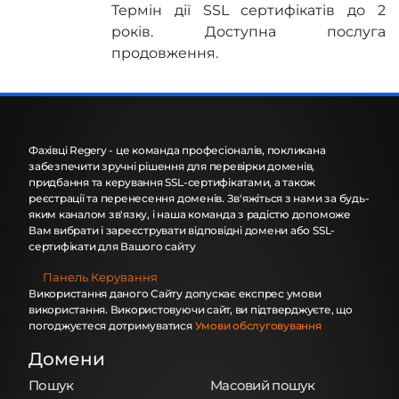
Термін дії SSL сертифікатів до 2
років. Доступна послуга
продовження.
Фахівці Regery - це команда професіоналів, покликана
забезпечити зручні рішення для перевірки доменів,
придбання та керування SSL-сертифікатами, а також
реєстрації та перенесення доменів. Зв'яжіться з нами за будь-
яким каналом зв'язку, і наша команда з радістю допоможе
Вам вибрати і зареєструвати відповідні домени або SSL-
сертифікати для Вашого сайту
Панель Керування
Використання даного Сайту допускає експрес умови
використання. Використовуючи сайт, ви підтверджуєте, що
погоджуєтеся дотримуватися
Умови обслуговування
Домени
Пошук
Масовий пошук