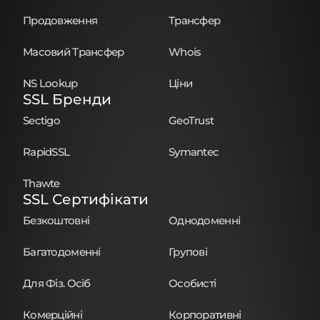
Продовження
Трансфер
Масовий Трансфер
Whois
NS Lookup
Ціни
SSL Бренди
Sectigo
GeoTrust
RapidSSL
Symantec
Thawte
SSL Сертифікати
Безкоштовні
Однодоменні
Багатодоменні
Групові
Для Фіз. Осіб
Особисті
Комерційні
Корпоративні