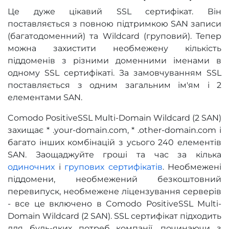
Це дуже цікавий SSL сертифікат. Він
поставляється з повною підтримкою SAN записи
(багатодоменний) та Wildcard (груповий). Тепер
можна захистити необмежену кількість
піддоменів з різними доменними іменами в
одному SSL сертифікаті. За замовчуванням SSL
поставляється з одним загальним ім'ям і 2
елементами SAN.
Comodo PositiveSSL Multi-Domain Wildcard (2 SAN)
захищає * .your-domain.com, * .other-domain.com і
багато інших комбінацій з усього 240 елементів
SAN. Заощаджуйте гроші та час за кілька
одиночних
і
групових сертифікатів
. Необмежені
піддомени, необмежений безкоштовний
перевипуск, необмежене ліцензування серверів
- все це включено в Comodo PositiveSSL Multi-
Domain Wildcard (2 SAN). SSL сертифікат підходить
для будь-яких потреб компанії, починаючи з