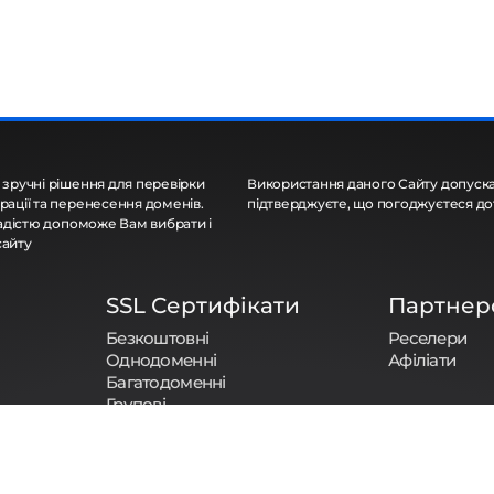
 зручні рішення для перевірки
Використання даного Сайту допуска
рації та перенесення доменів.
підтверджуєте, що погоджуєтеся д
 радістю допоможе Вам вибрати і
сайту
SSL Сертифікати
Партнер
Безкоштовні
Реселери
Однодоменні
Афіліати
Багатодоменні
Групові
Для Фіз. Осіб
Особисті
Комерційні
Корпоративні