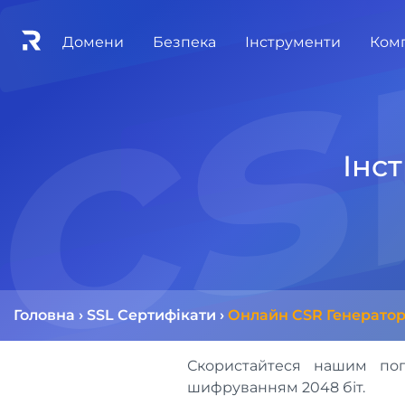
cs
Домени
Безпека
Інструменти
Ком
Інс
Головна
›
SSL Сертифікати
›
Онлайн CSR Генерато
Скористайтеся нашим по
шифруванням 2048 біт.