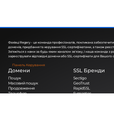
Фахівці Regery - це команда професіоналів, покликана забезпечити
доменів, придбання та керування SSL-сертифікатами, а також реєст
Зв'яжіться з нами за будь-яким каналом зв'язку, і наша команда з
зареєструвати відповідні домени або SSL-сертифікати для Вашого 
Панель Керування
Домени
SSL Бренди
Пошук
Sectigo
Масовий пошук
GeoTrust
Продовження
RapidSSL
Трансфер
Symantec
Масовий Трансфер
Thawte
Whois
NS Lookup
Ціни