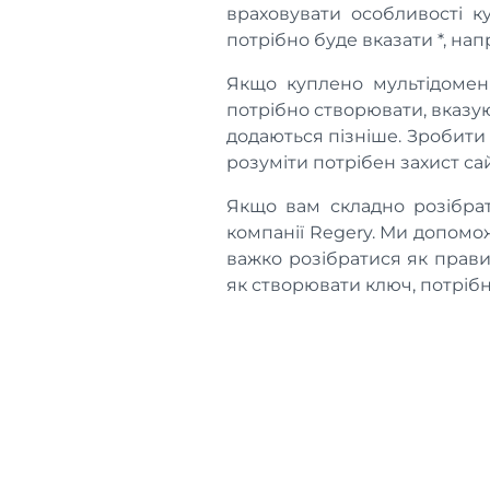
враховувати особливості 
потрібно буде вказати *, нап
Якщо куплено мультідоменн
потрібно створювати, вказу
додаються пізніше. Зробити
розуміти потрібен захист са
Якщо вам складно розібрат
компанії Regery. Ми допом
важко розібратися як прави
як створювати ключ, потрібн