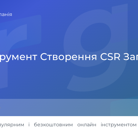
r 
панія
трумент Створення CSR За
р
пулярним і безкоштовним онлайн інструментом