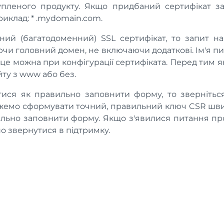
купленого продукту. Якщо придбаний сертифікат з
риклад: * .mydomain.com.
ий (багатодоменний) SSL сертифікат, то запит на
ючи головний домен, не включаючи додаткові. Ім'я п
 це можна при конфігурації сертифіката. Перед тим 
йту з www або без.
ися як правильно заповнити форму, то звернітьс
ожемо сформувати точний, правильний ключ CSR швид
льно заповнити форму. Якщо з'явилися питання про 
о звернутися в підтримку.