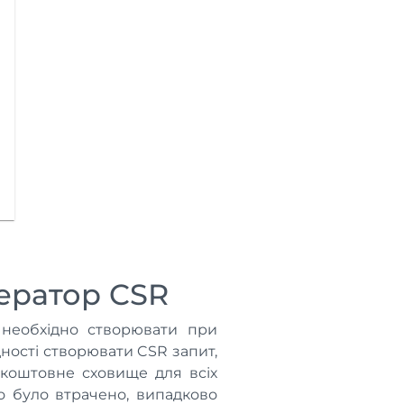
ератор CSR
 необхідно створювати при
ності створювати CSR запит,
зкоштовне сховище для всіх
о було втрачено, випадково