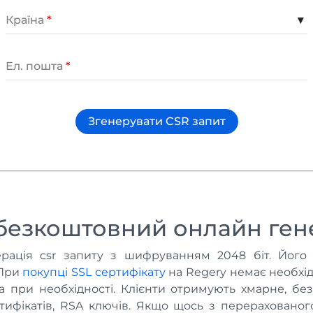
Країна
▾
Ел. пошта
Згенерувати CSR запит
безкоштовний онлайн ген
ерація csr запиту з шифруванням 2048 біт. Його
 При
покупці SSL сертифікату
на Regery немає необхід
а при необхідності. Клієнти отримують хмарне, бе
ртифікатів, RSA ключів. Якщо щось з перерахованог