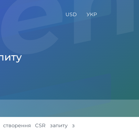
gen
USD
УКР
питу
 створення CSR запиту з