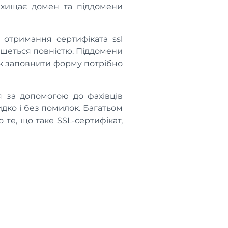
ахищає домен та піддомени
 отримання сертифіката ssl
ишеться повністю. Піддомени
як заповнити форму потрібно
я за допомогою до фахівців
ко і без помилок. Багатьом
те, що таке SSL-сертифікат,