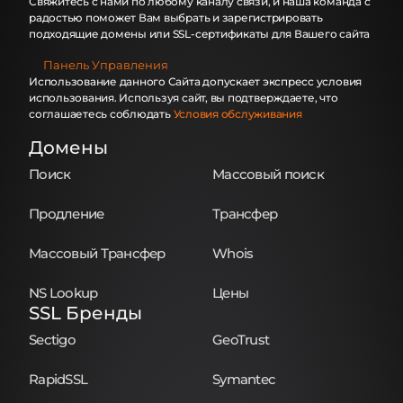
Свяжитесь с нами по любому каналу связи, и наша команда с
радостью поможет Вам выбрать и зарегистрировать
подходящие домены или SSL-сертификаты для Вашего сайта
Панель Управления
Использование данного Сайта допускает экспресс условия
использования. Используя сайт, вы подтверждаете, что
соглашаетесь соблюдать
Условия обслуживания
Домены
Поиск
Массовый поиск
Продление
Трансфер
Массовый Трансфер
Whois
NS Lookup
Цены
SSL Бренды
Sectigo
GeoTrust
RapidSSL
Symantec