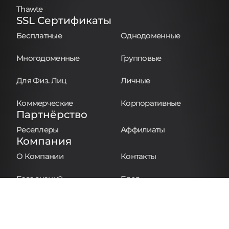
Thawte
SSL Сертификаты
Бесплатные
Однодоменные
Многодоменные
Групповые
Для Физ. Лиц
Личные
Коммерческие
Корпоративные
Партнёрство
Реселлеры
Аффилиаты
Компания
О Компании
Контакты
База знаний
Блог
Сообщить о нарушении
Политика cookie
Политика возвратов
Политика конфиденциальности
Политика Раскрытия Информации о Домене
Правила и условия
Соглашение о регистрации домена