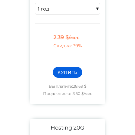
▾
2.39 $
/мес
Скидка
:
39%
КУПИТЬ
Вы платите
:
28.69 $
Продление от
3.50 $
/мес
Hosting 20G