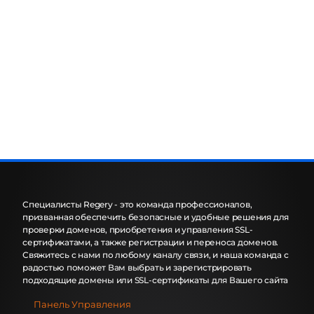
Преимущества
внутренних услуг
Regery
Благодаря интегрированным услугам
Regery регистрация домена дает
владельцу множество преимуществ:
Безопасность
При регистрации домена безопасность
Специалисты Regery - это команда профессионалов,
призванная обеспечить безопасные и удобные решения для
имеет первостепенное значение.
проверки доменов, приобретения и управления SSL-
Инфраструктура Regery построена с
сертификатами, а также регистрации и переноса доменов.
использованием передовых средств
Свяжитесь с нами по любому каналу связи, и наша команда с
радостью поможет Вам выбрать и зарегистрировать
защиты, включая круглосуточный
подходящие домены или SSL-сертификаты для Вашего сайта
мониторинг на предмет потенциальных
угроз и системных сбоев. Это помогает
Панель Управления