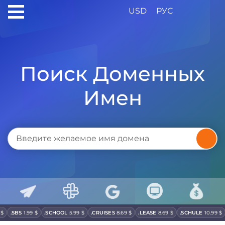
USD
РУС
Поиск Доменных
Имен
$
.
SBS
1.99 $
.
SCHOOL
5.99 $
.
CRUISES
8.69 $
.
LEASE
8.69 $
.
SCHULE
10.99 $