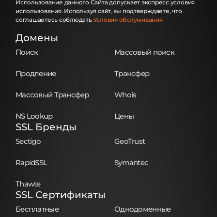
Использование данного Сайта допускает экспресс условия
защитить данные и избежать потери.
использования. Используя сайт, вы подтверждаете, что
соглашаетесь соблюдать
Условия обслуживания
Удобное управление
Домены
продуктами
Поиск
Массовый поиск
Наш постоянно совершенствуемый и
расширяемый набор инструментов
Продление
Трансфер
управления позволяет Вам управлять
Массовый Трансфер
Whois
всеми Вашими продуктами с
максимальной легкостью и
NS Lookup
Цены
эффективностью.
SSL Бренды
Отзывчивая
Sectigo
GeoTrust
техническая
RapidSSL
Symantec
поддержка
Thawte
Наши специалисты по технической
SSL Сертификаты
поддержке предоставляют
Бесплатные
Однодоменные
своевременные и профессиональные