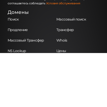
соглашаетесь соблюдать
Условия обслуживания
Домены
Поиск
Массовый поиск
Продление
Трансфер
Массовый Трансфер
Whois
NS Lookup
Цены
SSL Бренды
Sectigo
GeoTrust
RapidSSL
Symantec
Thawte
SSL Сертификаты
Бесплатные
Однодоменные