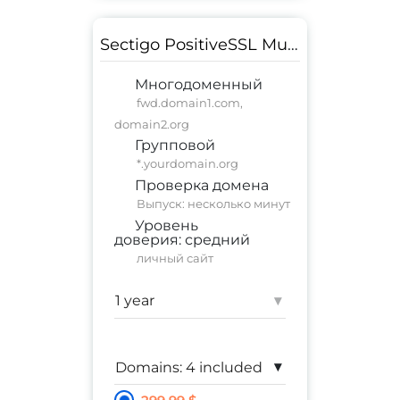
Sectigo PositiveSSL Multi-Domain Wildcard (3 SAN)
Многодоменный
fwd.domain1.com,
domain2.org
Групповой
*.yourdomain.org
Проверка домена
Выпуск: несколько минут
Уровень
доверия:
средний
личный сайт
Гарантия:
$ 10,000
▾
▾