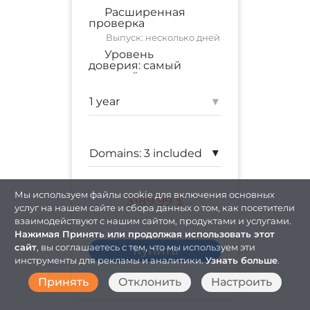
Расширенная
проверка
Выпуск: несколько дней
Уровень
доверия:
самый
высокий
коммерческий сайт
;
корпоративный сайт
▾
Гарантия:
$ 2,000,000
▾
Мы используем файлы cookie для включения основных
3189.99 $
услуг на нашем сайте и сбора данных о том, как посетители
взаимодействуют с нашим сайтом, продуктами и услугами.
Нажимая Принять или продолжая использовать этот
Купить
сайт
, вы соглашаетесь с тем, что мы используем эти
инструменты для рекламы и аналитики.
Узнать больше
.
Принять
Отклонить
Настроить