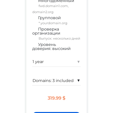
Многодоменный
fwd.domain1.com,
domain2.org
Групповой
*.yourdomain.org
Проверка
организации
Выпуск: несколько дней
Уровень
доверия:
высокий
коммерческий сайт
;
корпоративный сайт
▾
Гарантия:
$ 250,000
▾
319.99 $