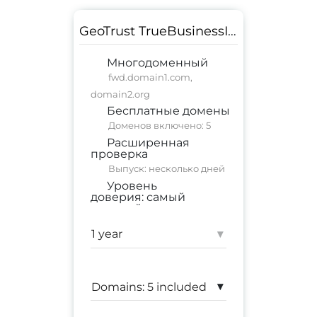
GeoTrust TrueBusinessID EV Multi-Domain
Многодоменный
fwd.domain1.com,
domain2.org
Бесплатные домены
Доменов включено: 5
Расширенная
проверка
Выпуск: несколько дней
Уровень
доверия:
самый
высокий
коммерческий сайт
;
корпоративный сайт
▾
Гарантия:
$ 1,500,000
▾