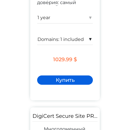
доверия:
самый
высокий
коммерческий сайт
;
корпоративный сайт
▾
Гарантия:
$ 1,750,000
▾
1029.99 $
Купить
DigiCert Secure Site PRO
Многодоменный