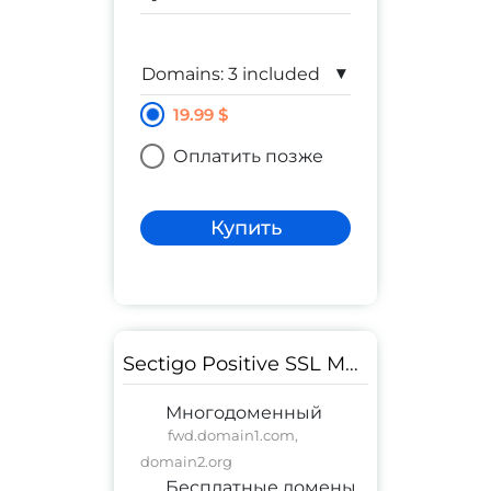
▾
19.99 $
Оплатить позже
Купить
Sectigo Positive SSL Multi-Domain
Многодоменный
fwd.domain1.com,
domain2.org
Бесплатные домены