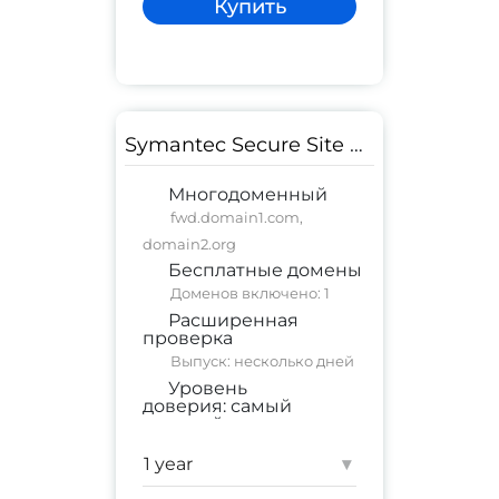
Купить
Symantec Secure Site PRO EV
Многодоменный
fwd.domain1.com,
domain2.org
Бесплатные домены
Доменов включено: 1
Расширенная
проверка
Выпуск: несколько дней
Уровень
доверия:
самый
высокий
коммерческий сайт
;
корпоративный сайт
▾
Гарантия:
$ 1,750,000