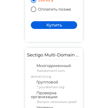
299.99 $
Оплатить позже
Купить
Sectigo Multi-Domain Wildcard SSL
Многодоменный
fwd.domain1.com,
domain2.org
Групповой
*.yourdomain.org
Проверка
организации
Выпуск: несколько дней
Уровень