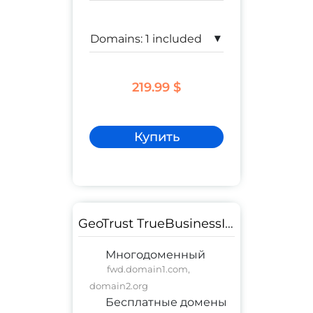
▾
219.99 $
Купить
GeoTrust TrueBusinessID Multi-Domain
Многодоменный
fwd.domain1.com,
domain2.org
Бесплатные домены