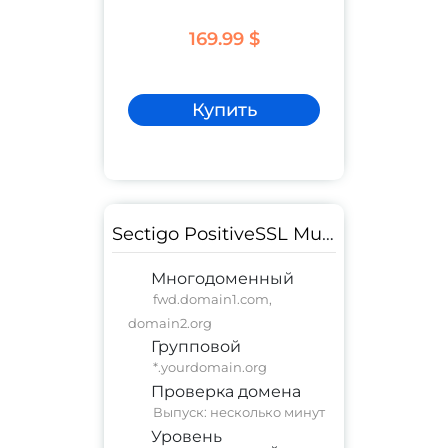
169.99 $
Купить
Sectigo PositiveSSL Multi-Domain Wildcard (2 SAN)
Многодоменный
fwd.domain1.com,
domain2.org
Групповой
*.yourdomain.org
Проверка домена
Выпуск: несколько минут
Уровень