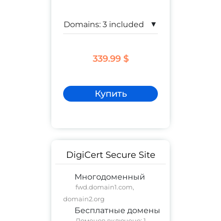
▾
339.99 $
Купить
DigiCert Secure Site
Многодоменный
fwd.domain1.com,
domain2.org
Бесплатные домены
Доменов включено: 1