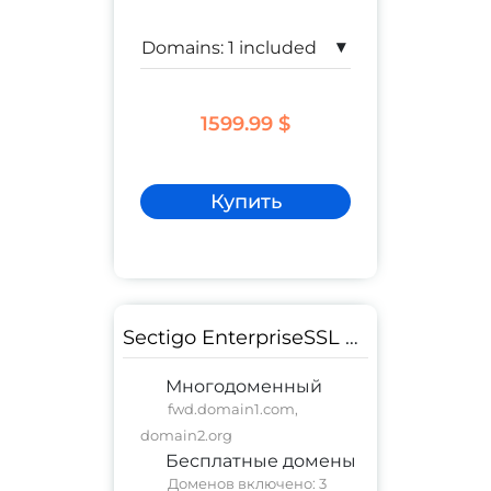
▾
1599.99 $
Купить
Sectigo EnterpriseSSL Pro EV Multi-Domain
Многодоменный
fwd.domain1.com,
domain2.org
Бесплатные домены
Доменов включено: 3