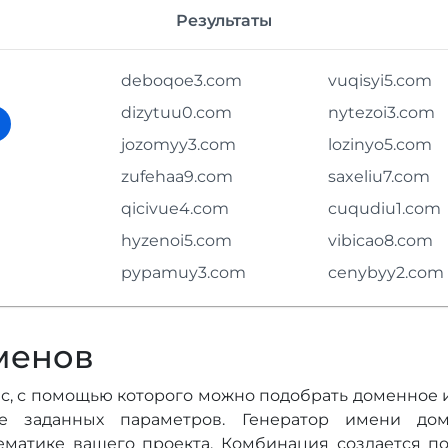
Результаты
deboqoe3.com
vuqisyi5.com
dizytuu0.com
nytezoi3.com
jozomyy3.com
lozinyo5.com
zufehaa9.com
saxeliu7.com
qicivue4.com
cuqudiu1.com
hyzenoi5.com
vibicao8.com
pypamuy3.com
cenybyy2.com
менов
с, с помощью которого можно подобрать доменное 
ве заданных параметров. Генератор имени дом
ематике вашего проекта. Комбинация создается п