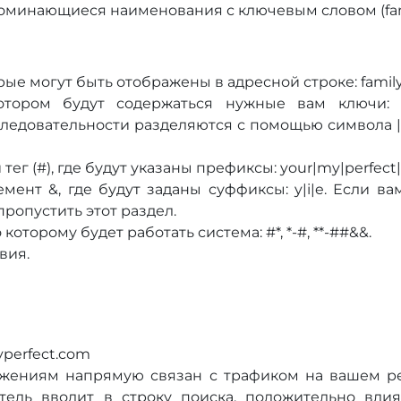
поминающиеся наименования с ключевым словом (fam
е могут быть отображены в адресной строке: family, m
отором будут содержаться нужные вам ключи: fami
ледовательности разделяются с помощью символа 
г (#), где будут указаны префиксы: your|my|perfect|
мент &, где будут заданы суффиксы: y|i|e. Если ва
ропустить этот раздел.
оторому будет работать система: #*, *-#, **-##&&.
вия.
yperfect.com
ениям напрямую связан с трафиком на вашем ре
атель вводит в строку поиска, положительно вли