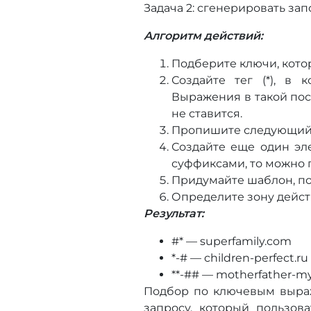
Задача 2: сгенерировать за
Алгоритм действий:
Подберите ключи, которы
Создайте тег (*), в к
Выражения в такой пос
не ставится.
Пропишите следующий те
Создайте еще один эле
суффиксами, то можно п
Придумайте шаблон, по к
Определите зону дейст
Результат:
#* — superfamily.com
*-# — children-perfect.ru
**-## — motherfather-m
Подбор по ключевым выраж
запросу, который пользов