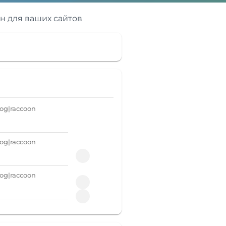
н для ваших сайтов
og|raccoon
og|raccoon
og|raccoon