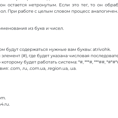
 он остается нетронутым. Если это тег, то он обра
ол. При работе с целым словом процесс аналогичен.
аименования из букв и чисел.
ором будут содержаться нужные вам буквы: atrivohk.
емент (#), где будет указана числовая последовате
торому будет работать система: *#, ***#, ***##, *#*#*
 .com, .ru, .com.ua, .region.ua, .ua.
om.
4.ru.