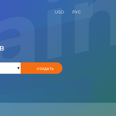
USD
РУС
в
▾
СОЗДАТЬ