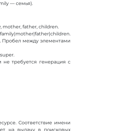
ily — семья).
other, father, children.
ly|mother|father|children.
|. Пробел между элементами
super.
м не требуется генерация с
сурсе. Соответствие имени
яет на выдачу в поисковых