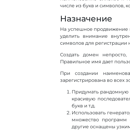
числе из букв и символов, к
Назначение
На успешное продвижение и
уделить внимание внутр
символов для регистрации н
Создать домен непросто,
Правильное имя дает пользов
При создании наименова
зарегистрирована во всех зо
Придумать рандомную к
красивую последовател
букв и т.д.
Использовать генерато
множество программ 
другие оснащены узким