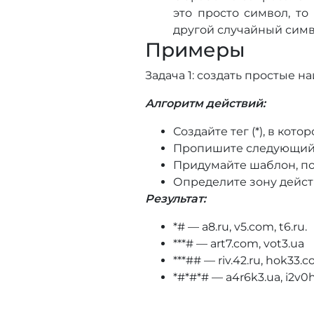
это просто символ, то
другой случайный симв
Примеры
Задача 1: создать простые н
Алгоритм действий:
Создайте тег (*), в кот
Пропишите следующий эл
Придумайте шаблон, по ко
Определите зону действия:
Результат:
*# — a8.ru, v5.com, t6.ru.
***# — art7.com, vot3.ua
***## — riv.42.ru, hok33.c
*#*#*# — a4r6k3.ua, i2v0h