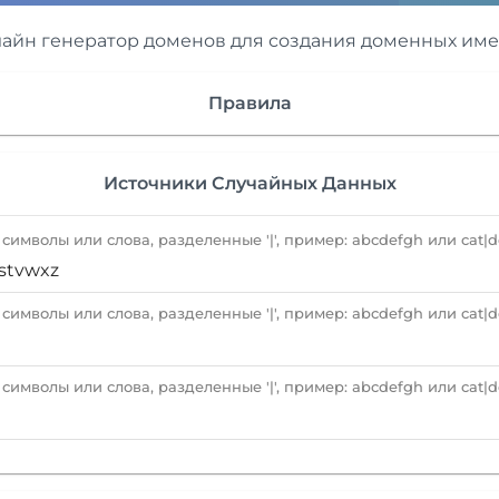
айн генератор доменов для создания доменных име
Правила
Источники Случайных Данных
имволы или слова, разделенные '|', пример: abcdefgh или cat|d
имволы или слова, разделенные '|', пример: abcdefgh или cat|d
имволы или слова, разделенные '|', пример: abcdefgh или cat|d