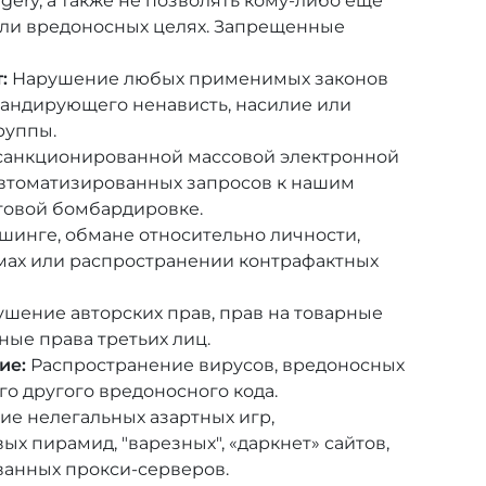
gery, а также не позволять кому-либо еще
 или вредоносных целях. Запрещенные
:
Нарушение любых применимых законов
гандирующего ненависть, насилие или
руппы.
санкционированной массовой электронной
втоматизированных запросов к нашим
чтовой бомбардировке.
шинге, обмане относительно личности,
мах или распространении контрафактных
шение авторских прав, прав на товарные
ные права третьих лиц.
ие:
Распространение вирусов, вредоносных
го другого вредоносного кода.
е нелегальных азартных игр,
х пирамид, "варезных", «даркнет» сайтов,
ванных прокси-серверов.