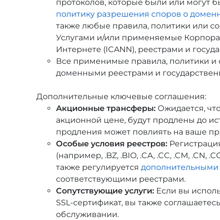
протоколов, которые были или могут б
политику разрешения споров о домен
также любые правила, политики или с
Услугами и/или применяемые Корпора
Интернете (ICANN), реестрами и госуд
Все применимые правила, политики и
доменными реестрами и государстве
Дополнительные ключевые соглашения:
Акционные трансферы:
Ожидается, что
акционной цене, будут продлены до и
продления может повлиять на ваше пра
Особые условия реестров:
Регистраци
(например, .BZ, .BIO, .CA, .CC, .CM, .CN, .CO, 
также регулируется
дополнительными
соответствующими реестрами.
Сопутствующие услуги:
Если вы исполь
SSL-сертификат, вы также соглашаете
обслуживании.