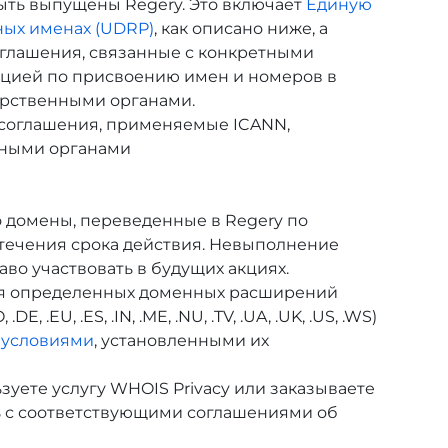
ыть выпущены Regery. Это включает
Единую
ных именах (UDRP)
, как описано ниже, а
оглашения, связанные с конкретными
цией по присвоению имен и номеров в
арственными органами.
 соглашения, применяемые ICANN,
нными органами
 домены, переведенные в Regery по
стечения срока действия. Невыполнение
во участвовать в будущих акциях.
я определенных доменных расширений
.DE, .EU, .ES, .IN, .ME, .NU, .TV, .UA, .UK, .US, .WS)
 условиями
, установленными их
зуете услугу WHOIS Privacy или заказываете
сь с соответствующими соглашениями об