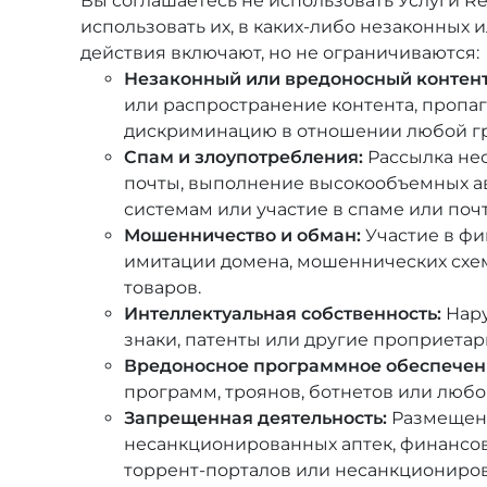
Вы соглашаетесь не использовать Услуги Re
использовать их, в каких-либо незаконных
действия включают, но не ограничиваются:
Незаконный или вредоносный контент
или распространение контента, пропа
дискриминацию в отношении любой г
Спам и злоупотребления:
Рассылка не
почты, выполнение высокообъемных а
системам или участие в спаме или по
Мошенничество и обман:
Участие в фи
имитации домена, мошеннических схе
товаров.
Интеллектуальная собственность:
Нару
знаки, патенты или другие проприетар
Вредоносное программное обеспечен
программ, троянов, ботнетов или любо
Запрещенная деятельность:
Размещени
несанкционированных аптек, финансовы
торрент-порталов или несанкциониро