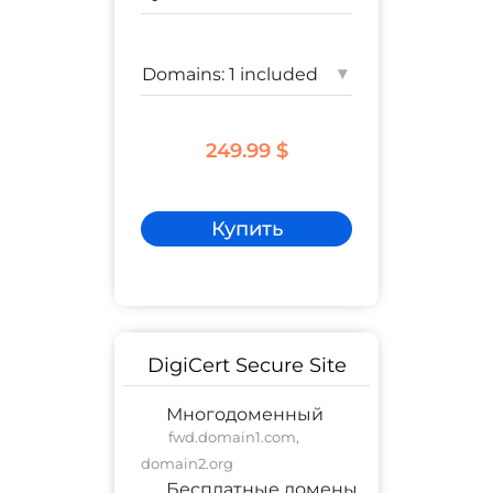
▾
249.99 $
Купить
DigiCert Secure Site
Многодоменный
fwd.domain1.com,
domain2.org
Бесплатные домены