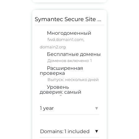
Symantec Secure Site EV
Многодоменный
fwd.domain1.com,
domain2.org
Бесплатные домены
Доменов включено: 1
Расширенная
проверка
Выпуск: несколько дней
Уровень
доверия:
самый
высокий
коммерческий сайт
;
корпоративный сайт
▾
Гарантия:
$ 1,750,000
▾