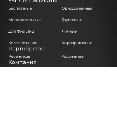
SSL Сертификаты
Бесплатные
Однодоменные
Многодоменные
Групповые
Для Физ. Лиц
Личные
Коммерческие
Корпоративные
Партнёрство
Реселлеры
Аффилиаты
Компания
О Компании
Контакты
База знаний
Блог
Сообщить о нарушении
Политика cookie
Политика возвратов
Политика конфиденциальности
Политика Раскрытия Информации о Домене
Правила и условия
Соглашение о регистрации домена