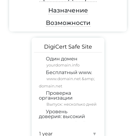
Назначение
Возможности
DigiCert Safe Site
Один домен
yourdomain.info
Бесплатный www.
www.domain.net &amp;
domain.net
Проверка
организации
Выпуск: несколько дней
Уровень
доверия:
высокий
коммерческий сайт
;
корпоративный сайт
Гарантия:
$ 100,000
▾