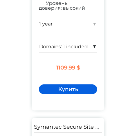
Уровень
доверия:
высокий
коммерческий сайт
;
корпоративный сайт
▾
Гарантия:
$ 1,500,000
▾
1109.99 $
Купить
Symantec Secure Site PRO EV