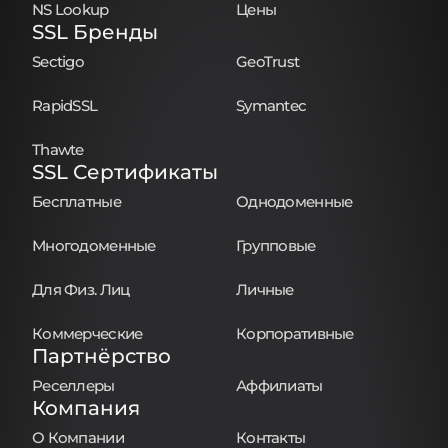
NS Lookup
Цены
SSL Бренды
Sectigo
GeoTrust
RapidSSL
Symantec
Thawte
SSL Сертификаты
Бесплатные
Однодоменные
Многодоменные
Групповые
Для Физ. Лиц
Личные
Коммерческие
Корпоративные
Партнёрство
Реселлеры
Аффилиаты
Компания
О Компании
Контакты