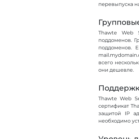
перевыпуска на
Групповые
Thawte Web S
поддоменов. Г
поддоменов. Е
mail.mydomain.
всего несколь
они дешевле.
Поддержк
Thawte Web Se
сертификат Tha
защитой IP а
необходимо ус
Уровень 