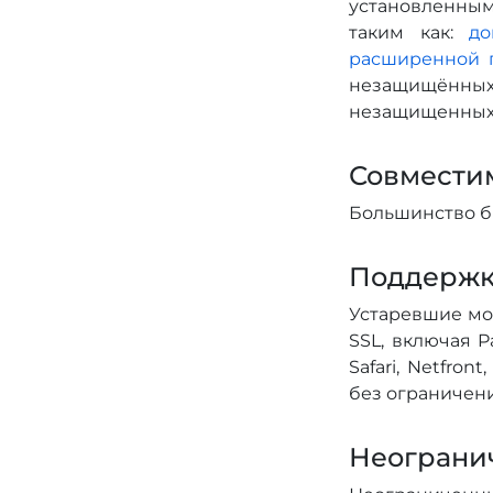
установленным 
таким как:
до
расширенной 
незащищённых 
незащищенных 
Совместим
Большинство б
Поддержк
Устаревшие мо
SSL, включая Pa
Safari, Netfro
без ограничен
Неограни