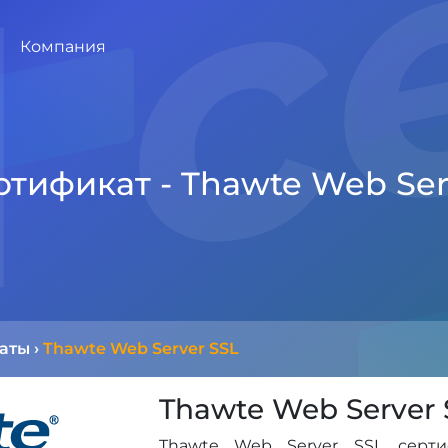
Компания
ртификат - Thawte Web Ser
каты
›
Thawte Web Server SSL
Thawte Web Server 
Thawte Web Server SSL серти