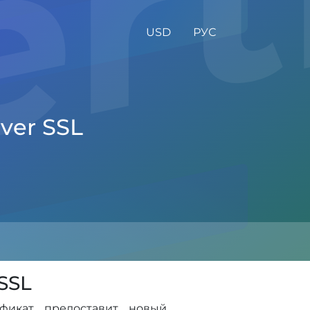
USD
РУС
ver SSL
SSL
фикат предоставит новый