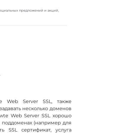
пециальных предложений и акций,
L
te Web Server SSL, также
адавать несколько доменов
hawte Web Server SSL хорошо
и поддоменах (например для
ь SSL сертификат, услуга