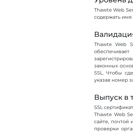
Thawte Web Ser
содержать имя
Валидаци
Thawte Web Se
обеспечивае
зарегистриров
законных осно
SSL. Чтобы сд
указав номер з
Выпуск в 
SSL сертификат
Thawte Web Se
сайте, почтой
проверки орга