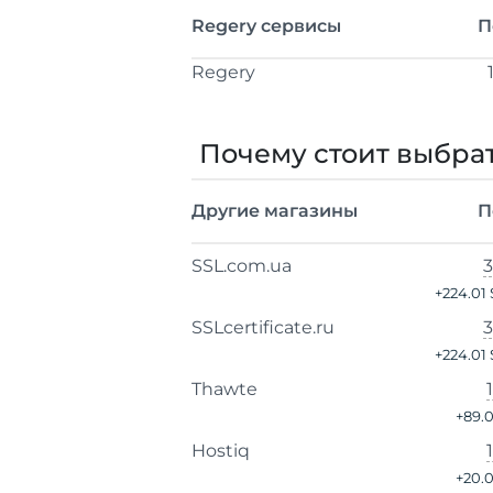
Regery сервисы
П
Regery
Почему стоит выбрат
Другие магазины
П
SSL.com.ua
3
+
224.01 
SSLcertificate.ru
3
+
224.01 
Thawte
+
89.0
Hostiq
+
20.0