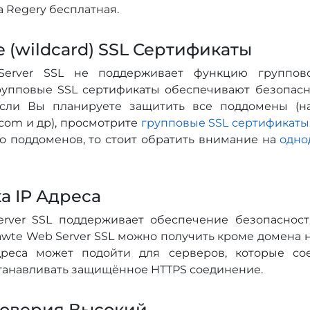
 Regery бесплатная.
 (wildcard) SSL Сертификаты
erver SSL не поддерживает функцию групповой
рупповые SSL сертификаты обеспечивают безопасно
сли Вы планируете защитить все поддомены (на
com и др), просмотрите
групповые SSL сертификаты
ко поддоменов, то стоит обратить внимание на
одно
а IP Адреса
rver SSL поддерживает обеспечение безопасности
wte Web Server SSL можно получить кроме домена на
дреса может подойти для серверов, которые со
танавливать защищённое HTTPS соединение.
доверия Высокий