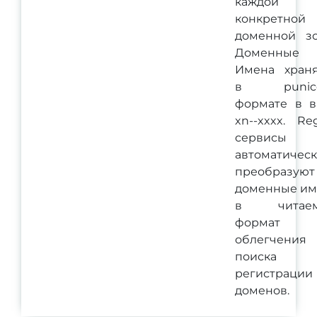
каждой
конкретной
доменной зо
Доменные
Имена храня
в punic
формате в в
xn--xxxx. Re
сервисы
автоматичес
преобразуют
доменные им
в читае
формат 
облегчения
поиска
регистрации
доменов.