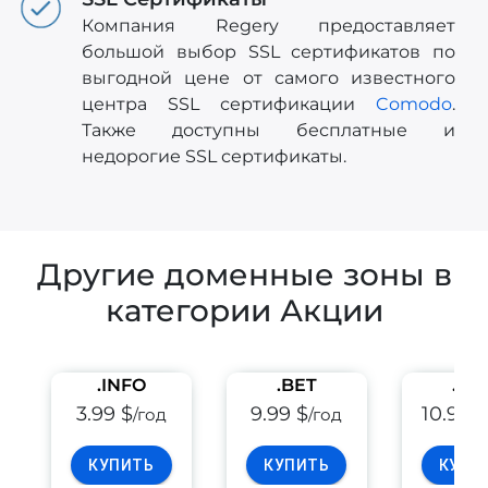
Компания Regery предоставляет
большой выбор SSL сертификатов по
выгодной цене от самого известного
центра SSL сертификации
Comodo
.
Также доступны бесплатные и
недорогие SSL сертификаты.
Другие доменные зоны в
категории Акции
.INFO
.BET
.PE
3.99 $
9.99 $
10.99 
/год
/год
КУПИТЬ
КУПИТЬ
КУПИ