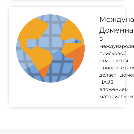
Междуна
Доменна
В ра
международ
поисково
отмечается
приоритетн
делает доме
HAUS вы
вложением
материальных