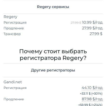
Regery сервисы
Regery
10.99 $
/год
Регистрация
27.99 $
27.99 $
/год
Продление
27.99 $
Трансфер
Почему стоит выбрать
регистратора Regery?
Другие регистраторы
Gandi.net
44.10 $
/год
Регистрация
+
33.11 $
(+
301
%)
87.98 $
/год
Продление
+
59.99 $
(+
214
%)