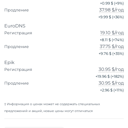
+
0.99 $
(+
9
%)
37.98 $
/год
Продление
+
9.99 $
(+
36
%)
EuroDNS
19.10 $
/год
Регистрация
+
8.11 $
(+
74
%)
37.75 $
/год
Продление
+
9.76 $
(+
35
%)
Epik
30.95 $
/год
Регистрация
+
19.96 $
(+
182
%)
30.95 $
/год
Продление
+
2.96 $
(+
11
%)
† Информация о ценах может не содержать специальных
предложений и акций, новые цены могут отличаться