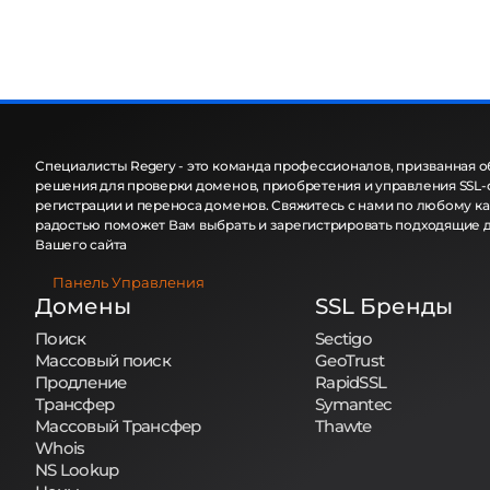
Специалисты Regery - это команда профессионалов, призванная 
решения для проверки доменов, приобретения и управления SSL-
регистрации и переноса доменов. Свяжитесь с нами по любому кан
радостью поможет Вам выбрать и зарегистрировать подходящие 
Вашего сайта
Панель Управления
Домены
SSL Бренды
Поиск
Sectigo
Массовый поиск
GeoTrust
Продление
RapidSSL
Трансфер
Symantec
Массовый Трансфер
Thawte
Whois
NS Lookup