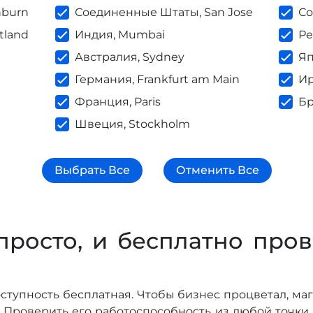
hburn
Соединенные Штаты, San Jose
Со
tland
Индия, Mumbai
Ре
Австралия, Sydney
Яп
Германия, Frankfurt am Main
Ир
n
Франция, Paris
Бр
Швеция, Stockholm
Выбрать Все
Отменить Все
просто, и бесплатно пров
оступность бесплатная. Чтобы бизнес процветал, маг
. Проверить его работоспособность из любой точки