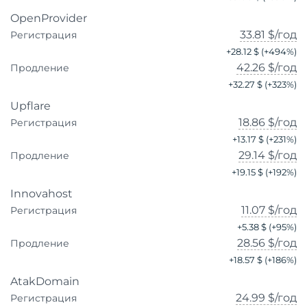
OpenProvider
33.81 $
/год
Регистрация
+
28.12 $
(+
494
%)
42.26 $
/год
Продление
+
32.27 $
(+
323
%)
Upflare
18.86 $
/год
Регистрация
+
13.17 $
(+
231
%)
29.14 $
/год
Продление
+
19.15 $
(+
192
%)
Innovahost
11.07 $
/год
Регистрация
+
5.38 $
(+
95
%)
28.56 $
/год
Продление
+
18.57 $
(+
186
%)
AtakDomain
24.99 $
/год
Регистрация