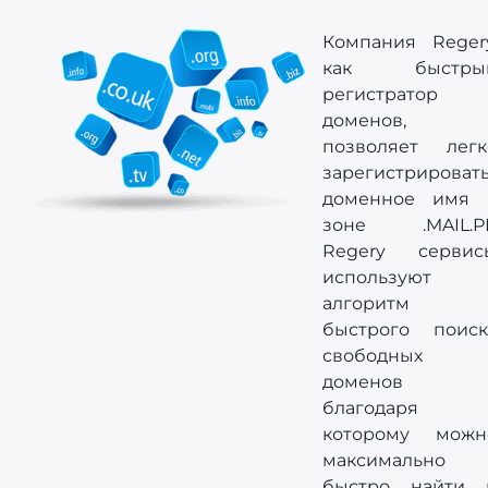
Компания Regery
как быстры
регистратор
доменов,
позволяет легк
зарегистрироват
доменное имя 
зоне .MAIL.PL
Regery сервис
используют
алгоритм
быстрого поиск
свободных
доменов
благодаря
которому можн
максимально
быстро найти 