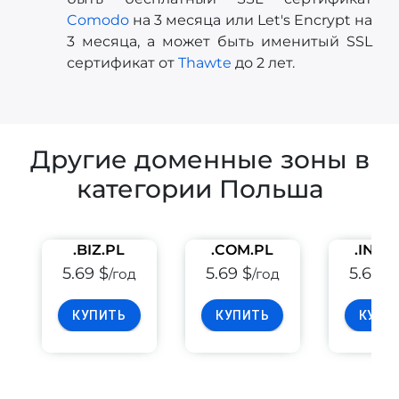
Comodo
на 3 месяца или Let's Encrypt на
3 месяца, а может быть именитый SSL
сертификат от
Thawte
до 2 лет.
Другие доменные зоны в
категории Польша
.BIZ.PL
.COM.PL
.INFO
5.69 $
5.69 $
5.69 $
/год
/год
КУПИТЬ
КУПИТЬ
КУПИ