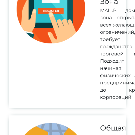
Зона
MAIL.PL дом
зона открыт
всех желающ
ограничени
требует
гражданств
торговой м
Подходит 
начина
физических 
предпринима
до кру
корпораций.
Общая