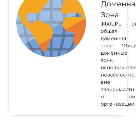
Доменна
Зона
.MAIL.PL - э
общая
доменная
зона. Общ
доменные
зоны
используютс
повсеместно,
вне
зависимости
от тип
организации.