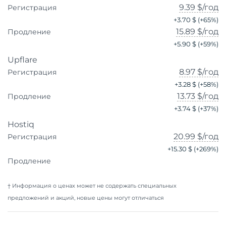
9.39 $
/год
Регистрация
+
3.70 $
(+
65
%)
15.89 $
/год
Продление
+
5.90 $
(+
59
%)
Upflare
8.97 $
/год
Регистрация
+
3.28 $
(+
58
%)
13.73 $
/год
Продление
+
3.74 $
(+
37
%)
Hostiq
20.99 $
/год
Регистрация
+
15.30 $
(+
269
%)
Продление
† Информация о ценах может не содержать специальных
предложений и акций, новые цены могут отличаться