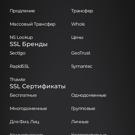
Продление
Трансфер
Массовый Трансфер
Whois
NS Lookup
Цены
SSL Бренды
Sectigo
GeoTrust
RapidSSL
Symantec
Thawte
SSL Сертификаты
Бесплатные
Однодоменные
Многодоменные
Групповые
Для Физ. Лиц
Личные
Коммерческие
Корпоративные