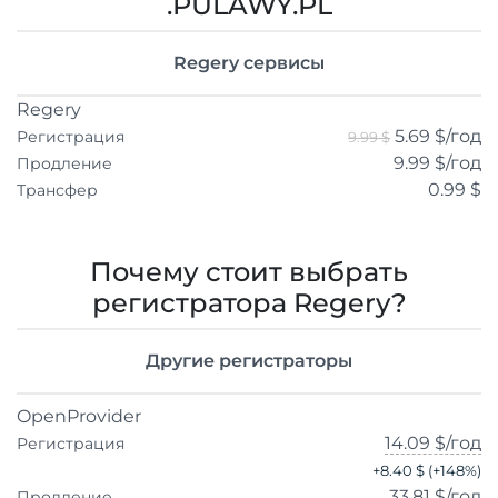
.PULAWY.PL
Regery сервисы
Regery
5.69 $
/год
Регистрация
9.99 $
9.99 $
/год
Продление
0.99 $
Трансфер
Почему стоит выбрать
регистратора Regery?
Другие регистраторы
OpenProvider
14.09 $
/год
Регистрация
+
8.40 $
(+
148
%)
33.81 $
/год
Продление