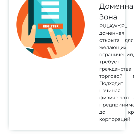
Доменна
Зона
PULAWY.PL
доменная
открыта для
желающих
ограничени
требует
гражданств
торговой м
Подходит 
начина
физических 
предпринима
до кру
корпораций.