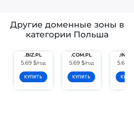
Другие доменные зоны в
категории Польша
.BIZ.PL
.COM.PL
.INFO
5.69 $
5.69 $
5.69 $
/год
/год
КУПИТЬ
КУПИТЬ
КУПИ