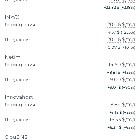
+
23.82 $
(+
238
%)
INWX
20.06 $
/год
Регистрация
+
14.37 $
(+
253
%)
20.06 $
/год
Продление
+
10.07 $
(+
101
%)
Netim
14.50 $
/год
Регистрация
+
8.81 $
(+
155
%)
19.00 $
/год
Продление
+
9.01 $
(+
90
%)
Innovahost
8.84 $
/год
Регистрация
+
3.15 $
(+
55
%)
16.33 $
/год
Продление
+
6.34 $
(+
63
%)
ClouDNS