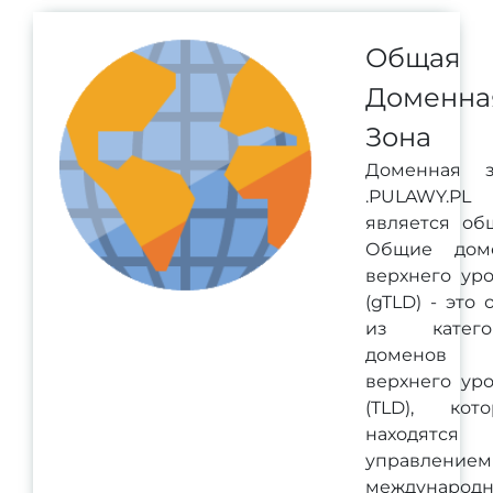
Общая
Доменна
Зона
Доменная з
.PULAWY.PL
является об
Общие дом
верхнего ур
(gTLD) - это 
из катего
доменов
верхнего ур
(TLD), кот
находятся 
управлением
международ