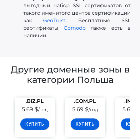
выгодный набор SSL сертификатов от
такого именитого центра сертификации
как
GeoTrust
. Бесплатные SSL
сертификаты
Comodo
также есть в
наличии.
Другие доменные зоны в
категории Польша
.BIZ.PL
.COM.PL
.INFO
5.69 $
5.69 $
5.69 $
/год
/год
КУПИТЬ
КУПИТЬ
КУПИ