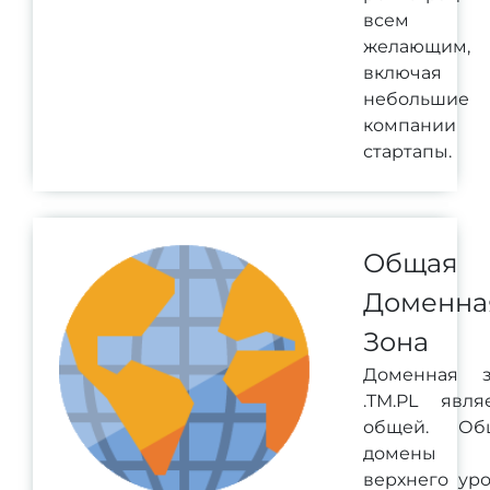
всем
желающим,
включая
небольшие
компании
стартапы.
Общая
Доменна
Зона
Доменная з
.TM.PL явля
общей. Об
домены
верхнего ур