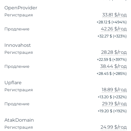
OpenProvider
33.81 $
/год
Регистрация
+
28.12 $
(+
494
%)
42.26 $
/год
Продление
+
32.27 $
(+
323
%)
Innovahost
28.28 $
/год
Регистрация
+
22.59 $
(+
397
%)
38.44 $
/год
Продление
+
28.45 $
(+
285
%)
Upflare
18.89 $
/год
Регистрация
+
13.20 $
(+
232
%)
29.19 $
/год
Продление
+
19.20 $
(+
192
%)
AtakDomain
24.99 $
/год
Регистрация