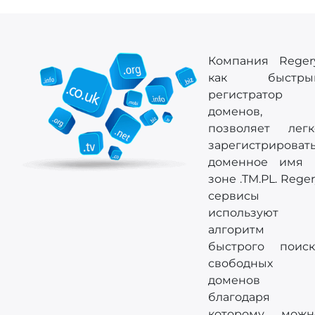
Компания Regery
как быстры
регистратор
доменов,
позволяет легк
зарегистрироват
доменное имя 
зоне .TM.PL. Rege
сервисы
используют
алгоритм
быстрого поиск
свободных
доменов
благодаря
которому можн