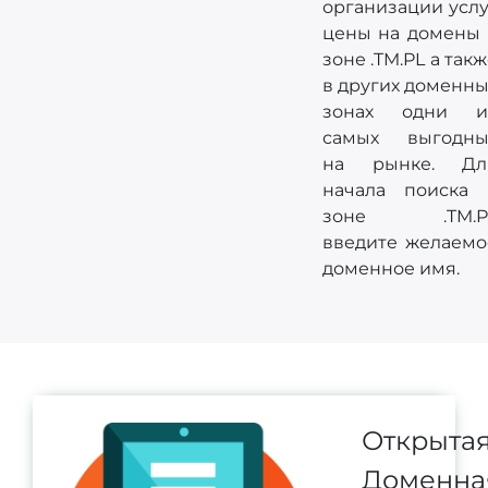
организации услу
цены на домены 
зоне .TM.PL а так
в других доменны
зонах одни и
самых выгодны
на рынке. Дл
начала поиска 
зоне .TM.P
введите желаемо
доменное имя.
Открыта
Доменна