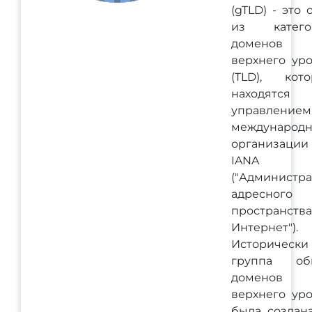
(gTLD) - это 
из катего
доменов
верхнего ур
(TLD), кот
находятся 
управлением
международ
организации
IANA
("Администр
адресного
пространства
Интернет").
Исторически
группа об
доменов
верхнего ур
была создан