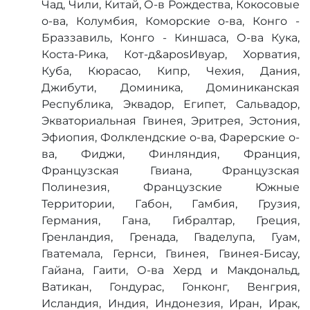
Чад, Чили, Китай, О-в Рождества, Кокосовые
о-ва, Колумбия, Коморские о-ва, Конго -
Браззавиль, Конго - Киншаса, О-ва Кука,
Коста-Рика, Кот-д&aposИвуар, Хорватия,
Куба, Кюрасао, Кипр, Чехия, Дания,
Джибути, Доминика, Доминиканская
Республика, Эквадор, Египет, Сальвадор,
Экваториальная Гвинея, Эритрея, Эстония,
Эфиопия, Фолклендские о-ва, Фарерские о-
ва, Фиджи, Финляндия, Франция,
Французская Гвиана, Французская
Полинезия, Французские Южные
Территории, Габон, Гамбия, Грузия,
Германия, Гана, Гибралтар, Греция,
Гренландия, Гренада, Гваделупа, Гуам,
Гватемала, Гернси, Гвинея, Гвинея-Бисау,
Гайана, Гаити, О-ва Херд и Макдональд,
Ватикан, Гондурас, Гонконг, Венгрия,
Исландия, Индия, Индонезия, Иран, Ирак,