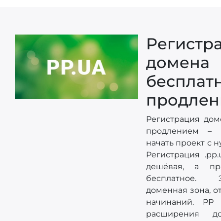
Регистр
дом
бесплат
продлен
Регистрация дом
продлением – 
начать проект с 
Регистрация .pp
дешёвая, а пр
бесплатное. 
доменная зона, о
начинаний. PP
расширения д