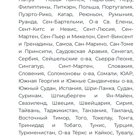
Филиппины, Питкэрн, Польша, Португалия,
Пуэрто-Рико, Катар, Реюньон, Румыния,
Руанда, Сен-Бартельми, О-в Св. Елены,
Сент-Китс и Невис, Сент-Люсия, Сен-
Мартен, Сен-Пьер и Микелон, Сент-Винсент
и Гренадины, Самоа, Сан-Марино, Сан-Томе
и Принсипи, Саудовская Аравия, Сенегал,
Сербия, Сейшельские о-ва, Сьерра-Леоне,
Сингапур, Синт-Мартен, Словакия,
Словения, Соломоновы о-ва, Сомали, ЮАР,
Южная Георгия и Южные Сандвичевы о-ва,
Южный Судан, Испания, Шри-Ланка, Судан,
Суринам, Шпицберген и Ян-Майен,
Свазиленд, Швеция, Швейцария, Сирия,
Тайвань, Таджикистан, Танзания, Таиланд,
Восточный Тимор, Того, Токелау, Тонга,
Тринидад и Тобаго, Тунис, Турция,
Туркменистан, О-ва Тёркс и Кайкос, Тувалу,