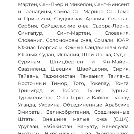
Мартен, Сен-Пьер и Микелон, Сент-Винсент
и Гренадины, Самоа, Сан-Марино, Сан-Томе
и Принсипи, Саудовская Аравия, Сенегал,
Сербия, Сейшельские о-ва, Сьерра-Леоне,
Сингапур, Синт-Мартен, Словакия,
Словения, Соломоновы о-ва, Сомали, ЮАР,
Южная Георгия и Южные Сандвичевы о-ва,
Южный Судан, Испания, Шри-Ланка, Судан,
Суринам, Шпицберген и Ян-Майен,
Свазиленд, Швеция, Швейцария, Сирия,
Тайвань, Таджикистан, Танзания, Таиланд,
Восточный Тимор, Того, Токелау, Тонга,
Тринидад и Тобаго, Тунис, Турция,
Туркменистан, О-ва Тёркс и Кайкос, Тувалу,
Уганда, Украина, Объединенные Арабские
Эмираты, Великобритания, Соединенные
Штаты, Внешние малые о-ва (США),
Уругвай, Узбекистан, Вануату, Венесуэла,
Вьетнам, Виргинские о-ва (Британские),