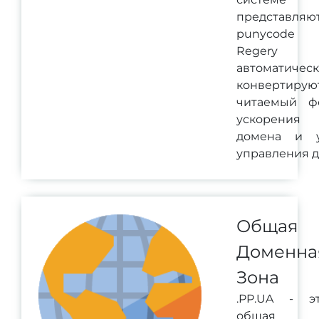
представ
punycode 
Regery 
автоматичес
конвертирую
читаемый ф
ускорения
домена и 
управления 
Общая
Доменна
Зона
.PP.UA - э
общая