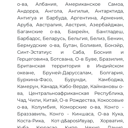
о-ва, Албания, Американское Самоа,
Андорра, Ангола, Ангилья, Антарктида,
Антигуа и Барбуда, Аргентина, Армения,
Аруба, Австралия, Австрия, Азербайджан,
Багамские о-ва, Бахрейн, Бангладеш,
Барбадос, Беларусь, Бельгия, Белиз, Бенин,
Бермудские о-ва, Бутан, Боливия, Бонэйр,
Синт-Эстатиус и Саба, Босния и
Герцеговина, Ботсвана, О-в Буве, Бразилия,
Британская территория в Индийском
океане, Бруней-Даруссалам, Болгария,
Буркина-Фасо, Бурунди, Камбоджа,
Камерун, Канада, Кабо-Верде, Каймановы о-
ва, Центральноафриканская Республика,
Чад, Чили, Китай, О-в Рождества, Кокосовые
о-ва, Колумбия, Коморские о-ва, Конго -
Браззавиль, Конго - Киншаса, О-ва Кука,
Коста-Рика, Кот-д&aposИвуар, Хорватия,
Куба, Кюрасао, Кипр, Чехия, Дания,