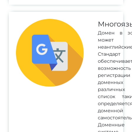
Многояз
Домен в зо
может со
неанглийск
Станда
обеспечивае
возможность
регистрац
доменных
различных
список так
определяетс
доменной
самостоятель
Доменные
систем