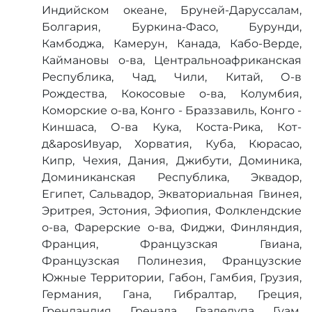
Индийском океане, Бруней-Даруссалам,
Болгария, Буркина-Фасо, Бурунди,
Камбоджа, Камерун, Канада, Кабо-Верде,
Каймановы о-ва, Центральноафриканская
Республика, Чад, Чили, Китай, О-в
Рождества, Кокосовые о-ва, Колумбия,
Коморские о-ва, Конго - Браззавиль, Конго -
Киншаса, О-ва Кука, Коста-Рика, Кот-
д&aposИвуар, Хорватия, Куба, Кюрасао,
Кипр, Чехия, Дания, Джибути, Доминика,
Доминиканская Республика, Эквадор,
Египет, Сальвадор, Экваториальная Гвинея,
Эритрея, Эстония, Эфиопия, Фолклендские
о-ва, Фарерские о-ва, Фиджи, Финляндия,
Франция, Французская Гвиана,
Французская Полинезия, Французские
Южные Территории, Габон, Гамбия, Грузия,
Германия, Гана, Гибралтар, Греция,
Гренландия, Гренада, Гваделупа, Гуам,