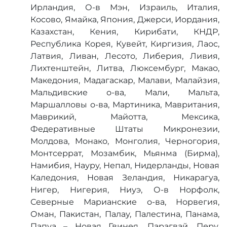
Ирландия, О-в Мэн, Израиль, Италия,
Косово, Ямайка, Япония, Джерси, Иордания,
Казахстан, Кения, Кирибати, КНДР,
Республика Корея, Кувейт, Киргизия, Лаос,
Латвия, Ливан, Лесото, Либерия, Ливия,
Лихтенштейн, Литва, Люксембург, Макао,
Македония, Мадагаскар, Малави, Малайзия,
Мальдивские о-ва, Мали, Мальта,
Маршалловы о-ва, Мартиника, Мавритания,
Маврикий, Майотта, Мексика,
Федеративные Штаты Микронезии,
Молдова, Монако, Монголия, Черногория,
Монтсеррат, Мозамбик, Мьянма (Бирма),
Намибия, Науру, Непал, Нидерланды, Новая
Каледония, Новая Зеландия, Никарагуа,
Нигер, Нигерия, Ниуэ, О-в Норфолк,
Северные Марианские о-ва, Норвегия,
Оман, Пакистан, Палау, Палестина, Панама,
Папуа – Новая Гвинея, Парагвай, Перу,