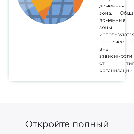
доменная
зона. Общ
доменные
зоны
используютс
повсеместно,
вне
зависимости
от тип
организации.
Откройте полный