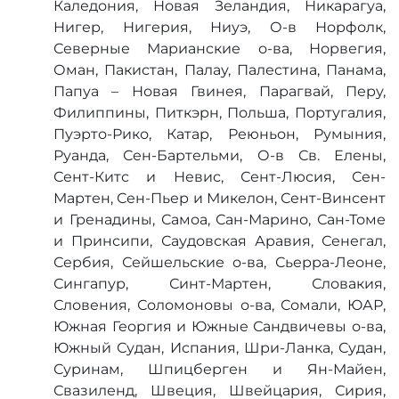
Каледония, Новая Зеландия, Никарагуа,
Нигер, Нигерия, Ниуэ, О-в Норфолк,
Северные Марианские о-ва, Норвегия,
Оман, Пакистан, Палау, Палестина, Панама,
Папуа – Новая Гвинея, Парагвай, Перу,
Филиппины, Питкэрн, Польша, Португалия,
Пуэрто-Рико, Катар, Реюньон, Румыния,
Руанда, Сен-Бартельми, О-в Св. Елены,
Сент-Китс и Невис, Сент-Люсия, Сен-
Мартен, Сен-Пьер и Микелон, Сент-Винсент
и Гренадины, Самоа, Сан-Марино, Сан-Томе
и Принсипи, Саудовская Аравия, Сенегал,
Сербия, Сейшельские о-ва, Сьерра-Леоне,
Сингапур, Синт-Мартен, Словакия,
Словения, Соломоновы о-ва, Сомали, ЮАР,
Южная Георгия и Южные Сандвичевы о-ва,
Южный Судан, Испания, Шри-Ланка, Судан,
Суринам, Шпицберген и Ян-Майен,
Свазиленд, Швеция, Швейцария, Сирия,