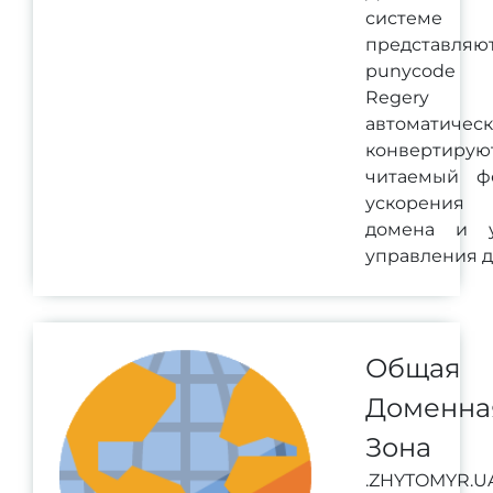
систем
представ
punycode 
Regery 
автоматичес
конвертирую
читаемый ф
ускорения
домена и 
управления 
Общая
Доменна
Зона
.ZHYTOMYR.U