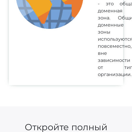
- это общ
доменная
зона. Общ
доменные
зоны
используютс
повсеместно,
вне
зависимости
от тип
организации.
Откройте полный