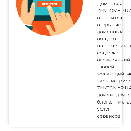
Доменная 
ZHYTOMYR.U
относитс
открытым
доменным з
общего
назначения 
содержит
ограничений.
Любой
желающий м
зарегистриро
ZHYTOMYR.U
домен для са
блога, магаз
услуг 
сервисов.