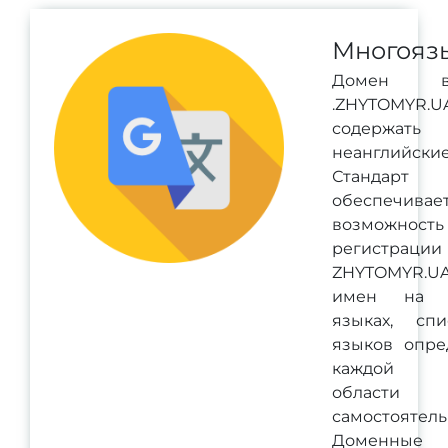
Многояз
Домен 
.ZHYTOMYR
содержать
неанглийск
Станда
обеспечивае
возможность
регистрации
ZHYTOMYR.UA
имен на р
языках, спи
языков опре
каждой д
области
самостоятель
Доменные