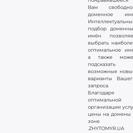
понравившееся
Вам свободно
доменное имя
Интеллектуальны
подбор доменны
имён позволяе
выбрать наиболе
оптимальное имя
а также може
подсказать
возможные новы
варианты Вашег
запроса.
Благодаря
оптимальной
организации услу
цены на домены 
зоне
.ZHYTOMYR.UA 