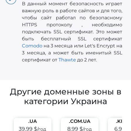
В данный момент безопасность играет
важную роль в работе сайтов и для того,
чтобы сайт работал по безопасному
HTTPS протоколу , необходимо
подключать SSL сертификат. Это может
быть бесплатный SSL сертификат
Comodo
на 3 месяца или Let's Encrypt на
3 месяца, а может быть именитый SSL
сертификат от
Thawte
до 2 лет.
Другие доменные зоны в
категории Украина
.UA
.COM.UA
.KIEV
39.99 $
8.99 $
6.99 $
/год
/год