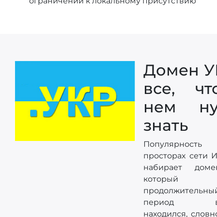
ограничений к локальному присутствию
Домен У
все, ч
нем ну
знать
Популярнос
просторах сети И
набирает доме
который
продолжительны
период вр
находился, словн