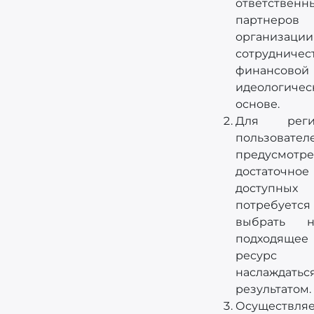
ответственн
партнер
организации
сотрудниче
финансо
идеологичес
основе.
Для регис
пользовател
предусмотр
достаточно
доступных
потребуетс
выбрать н
подходящее
ресу
наслаждатьс
результатом.
Осуществляе