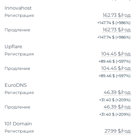
Innovahost
162.73 $
/год
Регистрация
+
147.74 $
(+
986
%)
162.73 $
/год
Продление
+
147.74 $
(+
986
%)
Upflare
104.45 $
/год
Регистрация
+
89.46 $
(+
597
%)
104.45 $
/год
Продление
+
89.46 $
(+
597
%)
EuroDNS
46.39 $
/год
Регистрация
+
31.40 $
(+
209
%)
46.39 $
/год
Продление
+
31.40 $
(+
209
%)
101 Domain
27.99 $
/год
Регистрация