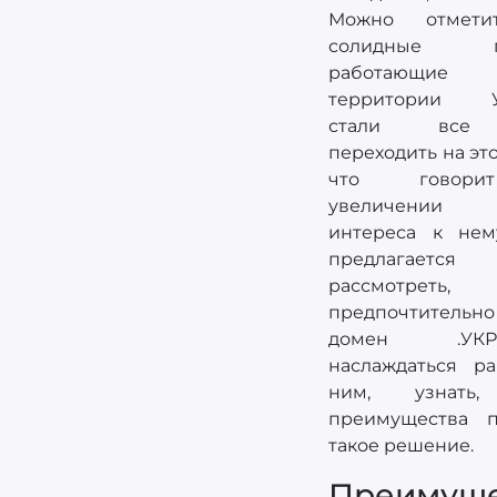
Можно отмети
солидные по
работающ
территории У
стали все
переходить на эт
что говор
увеличении 
интереса к нем
предлагается
рассмотреть,
предпочтительн
домен .У
наслаждаться р
ним, узнать,
преимущества п
такое решение.
Преимуще