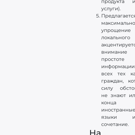
продукта 
услуги).
Предлага
максимальн
упрощение
локального 
акцентирует
вниман
простоте 
информац
всех тех к
граждан, к
силу обсто
не знают и
конца 
иностранны
языки 
сочетание.
На ч