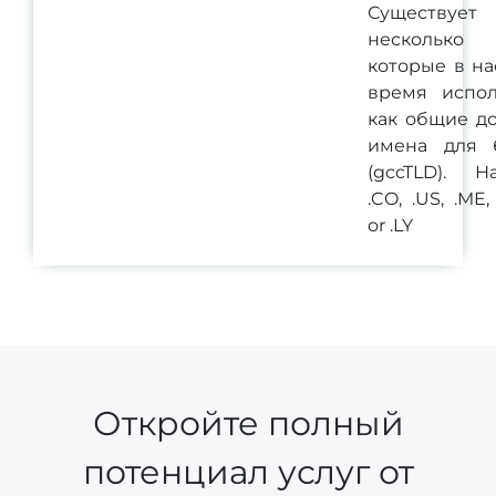
Существует
несколько
которые в н
время испол
как общие д
имена для 
(gccTLD). Н
.CO, .US, .ME,
or .LY
Откройте полный
потенциал услуг от