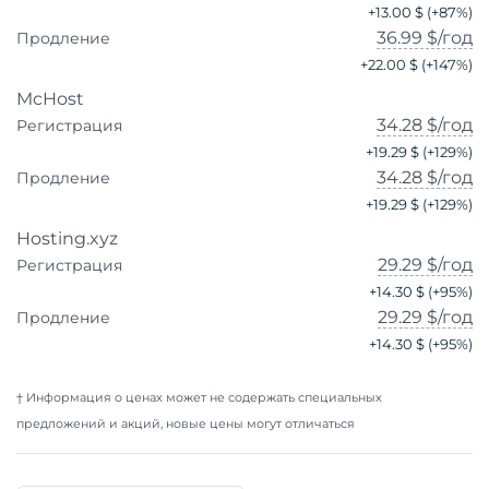
+
13.00 $
(+
87
%)
36.99 $
/год
Продление
+
22.00 $
(+
147
%)
McHost
34.28 $
/год
Регистрация
+
19.29 $
(+
129
%)
34.28 $
/год
Продление
+
19.29 $
(+
129
%)
Hosting.xyz
29.29 $
/год
Регистрация
+
14.30 $
(+
95
%)
29.29 $
/год
Продление
+
14.30 $
(+
95
%)
† Информация о ценах может не содержать специальных
предложений и акций, новые цены могут отличаться