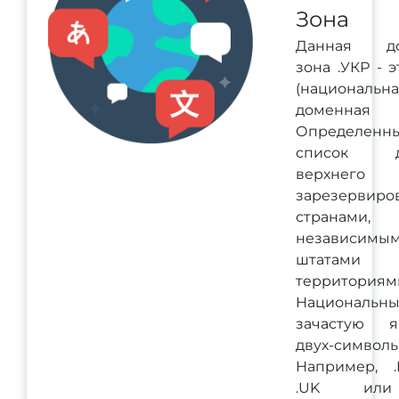
Зона
Данная до
зона .УКР - э
(национальн
доменная 
Определенн
список д
верхнего 
зарезервиро
странами,
независимы
штатам
территориям
Национальн
зачастую я
двух-символ
Например, .
.UK или