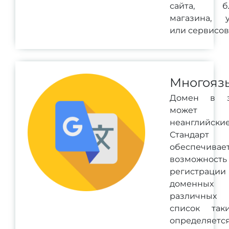
сайта, бл
магазина, у
или сервисов
Многояз
Домен в з
может со
неанглийск
Станда
обеспечивае
возможность
регистра
доменных
различных
список так
определяетс