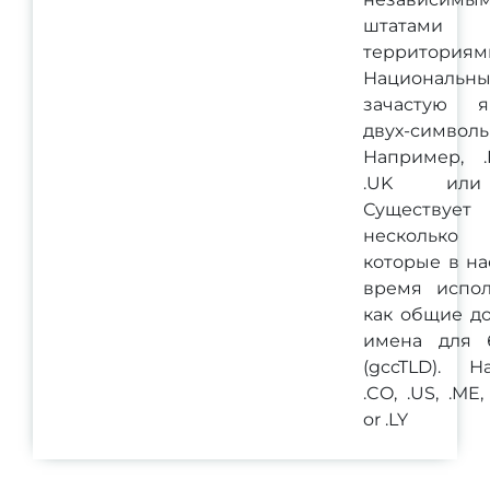
штатам
территориям
Национальн
зачастую я
двух-символ
Например, .
.UK или
Существует
несколько
которые в н
время испол
как общие д
имена для 
(gccTLD). Н
.CO, .US, .ME,
or .LY