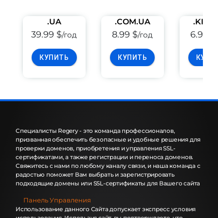
.UA
.COM.UA
.KIEV
39.99 $
8.99 $
6.99 $
/год
/год
КУПИТЬ
КУПИТЬ
КУПИ
Специалисты Regery - это команда профессионалов,
призванная обеспечить безопасные и удобные решения для
проверки доменов, приобретения и управления SSL-
сертификатами, а также регистрации и переноса доменов.
Свяжитесь с нами по любому каналу связи, и наша команда с
радостью поможет Вам выбрать и зарегистрировать
подходящие домены или SSL-сертификаты для Вашего сайта
Панель Управления
Использование данного Сайта допускает экспресс условия
использования. Используя сайт, вы подтверждаете, что