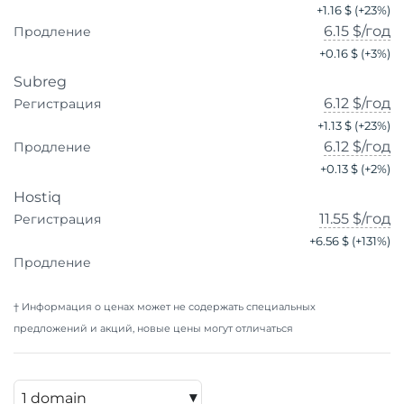
+
1.16 $
(+
23
%)
6.15 $
/год
Продление
+
0.16 $
(+
3
%)
Subreg
6.12 $
/год
Регистрация
+
1.13 $
(+
23
%)
6.12 $
/год
Продление
+
0.13 $
(+
2
%)
Hostiq
11.55 $
/год
Регистрация
+
6.56 $
(+
131
%)
Продление
† Информация о ценах может не содержать специальных
предложений и акций, новые цены могут отличаться
▾