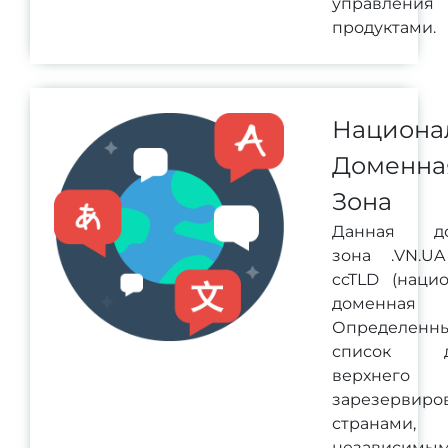
управления
продуктами.
Национа
Доменна
Зона
Данная до
зона .VN.U
ccTLD (наци
доменная 
Определенн
список д
верхнего 
зарезервиро
странами,
независимы