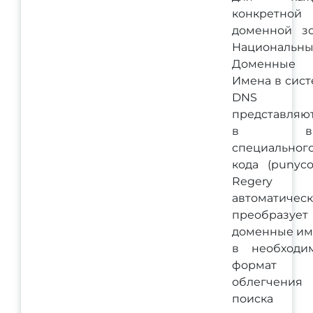
конкретной
доменной зо
Национальн
Доменные
Имена в сис
DNS
представляю
в ви
специальног
кода (punyco
Regery
автоматичес
преобразует
доменные им
в необходи
формат 
облегчения
поиска