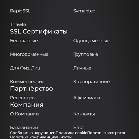
RapidSSL
Symantec
Thawte
SSL Сертификаты
Бесплатные
Однодоменные
Многодоменные
Групповые
Для Физ. Лиц
Личные
Коммерческие
Корпоративные
Партнёрство
Реселлеры
Аффилиаты
Компания
О Компании
Контакты
База знаний
Блог
Сообщить о нарушении
Политика cookie
Политика возвратов
Политика конфиденциальности