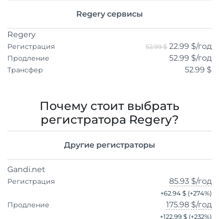
Regery сервисы
Regery
22.99 $
/год
Регистрация
52.99 $
52.99 $
/год
Продление
52.99 $
Трансфер
Почему стоит выбрать
регистратора Regery?
Другие регистраторы
Gandi.net
85.93 $
/год
Регистрация
+
62.94 $
(+
274
%)
175.98 $
/год
Продление
+
122.99 $
(+
232
%)