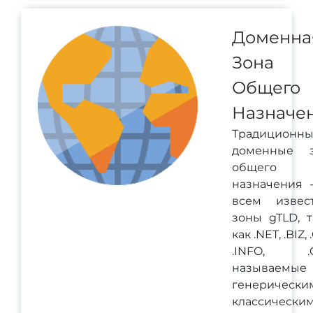
Доменна
Зона
Общего
Назначе
Традиционн
доменные 
общего
назначения -
всем извес
зоны gTLD, т
как .NET, .BIZ,
.INFO, .C
называемые
генерически
классически