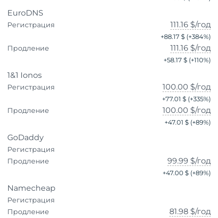
EuroDNS
111.16 $
/год
Регистрация
+
88.17 $
(+
384
%)
111.16 $
/год
Продление
+
58.17 $
(+
110
%)
1&1 Ionos
100.00 $
/год
Регистрация
+
77.01 $
(+
335
%)
100.00 $
/год
Продление
+
47.01 $
(+
89
%)
GoDaddy
Регистрация
99.99 $
/год
Продление
+
47.00 $
(+
89
%)
Namecheap
Регистрация
81.98 $
/год
Продление